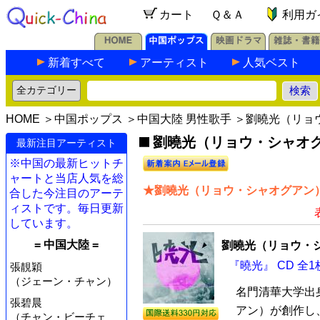
カート
Ｑ＆Ａ
利用ガ
新着すべて
アーティスト
人気ベスト
HOME
＞
中国ポップス
＞
中国大陸 男性歌手
＞劉曉光（リョ
劉曉光（リョウ・シャオグ
最新注目アーティスト
※中国の最新ヒットチ
ャートと当店人気を総
★劉曉光（リョウ・シャオグアン）
合した今注目のアーテ
ィストです。毎日更新
しています。
= 中国大陸 =
劉曉光（リョウ・
『曉光』 CD 全1
張靚穎
（ジェーン・チャン）
名門清華大学出
張碧晨
アン）が創作し
（チャン・ビーチェ