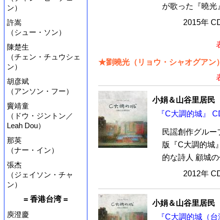
が歌った『曉光』
ン）
許嵩
2015年 
（シュー・ソン）
陳楚生
（チェン・チュウシェ
★劉曉光（リョウ・シャオグアン）
ン）
胡彦斌
（アンソン・フー）
小娟＆山谷里居民（Val
竇靖童
『C大調的城』 C
（ドウ・ジントン／
Leah Dou）
民謡創作グルー
那英
版『C大調的城』
（ナー・イン）
的な詩人 顧城の
張杰
2012年 
（ジェイソン・チャ
ン）
= 香港台湾 =
小娟＆山谷里居民（Val
庾澄慶
『C大調的城（台湾