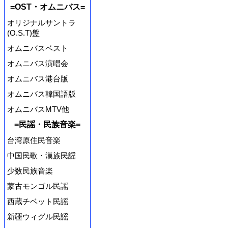
=OST・オムニバス=
オリジナルサントラ
(O.S.T)盤
オムニバスベスト
オムニバス演唱会
オムニバス港台版
オムニバス韓国語版
オムニバスMTV他
=民謡・民族音楽=
台湾原住民音楽
中国民歌・漢族民謡
少数民族音楽
蒙古モンゴル民謡
西蔵チベット民謡
新疆ウィグル民謡