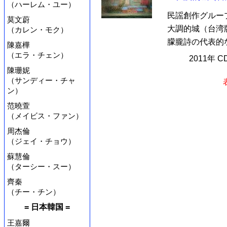
（ハーレム・ユー）
民謡創作グルー
莫文蔚
大調的城（台湾版
（カレン・モク）
朦朧詩の代表的な
陳嘉樺
（エラ・チェン）
2011年 
陳珊妮
（サンディー・チャ
ン）
范曉萱
（メイビス・ファン）
周杰倫
（ジェイ・チョウ）
蘇慧倫
（ターシー・スー）
齊秦
（チー・チン）
= 日本韓国 =
王嘉爾