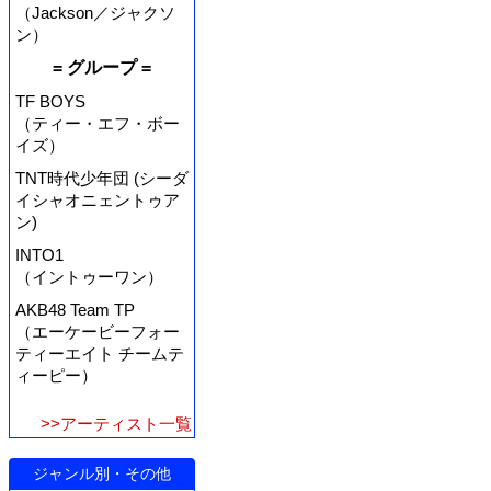
（Jackson／ジャクソ
ン）
= グループ =
TF BOYS
（ティー・エフ・ボー
イズ）
TNT時代少年団 (シーダ
イシャオニェントゥア
ン)
INTO1
（イントゥーワン）
AKB48 Team TP
（エーケービーフォー
ティーエイト チームテ
ィーピー）
>>アーティスト一覧
ジャンル別・その他