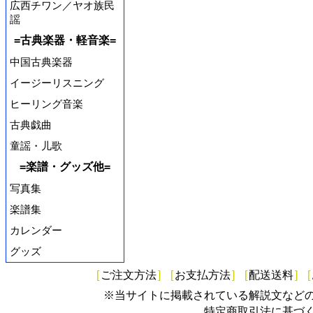
広西チワン／ヤオ族民
謡
=古典楽器・軽音楽=
中国古典楽器
イージーリスニング
ヒーリング音楽
古典戯曲
童謡・儿歌
=楽譜・グッズ他=
写真集
楽譜集
カレンダー
グッズ
[
ご注文方法
]
[
お支払方法
]
[
配送送料
]
[
※当サイトに掲載されている解説文など
特定商取引法に基づ