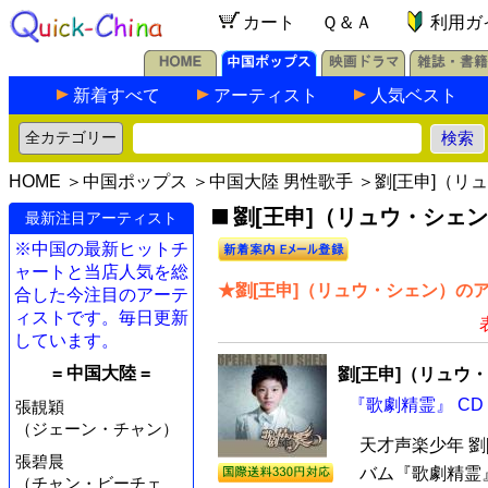
カート
Ｑ＆Ａ
利用ガ
新着すべて
アーティスト
人気ベスト
HOME
＞
中国ポップス
＞
中国大陸 男性歌手
＞劉[王申]（リ
劉[王申]（リュウ・シェン
最新注目アーティスト
※中国の最新ヒットチ
ャートと当店人気を総
★劉[王申]（リュウ・シェン）のア
合した今注目のアーテ
ィストです。毎日更新
しています。
= 中国大陸 =
劉[王申]（リュウ
『歌劇精霊』 CD
張靚穎
（ジェーン・チャン）
天才声楽少年 
張碧晨
バム『歌劇精霊』
（チャン・ビーチェ