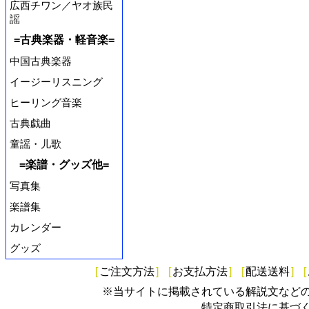
広西チワン／ヤオ族民
謡
=古典楽器・軽音楽=
中国古典楽器
イージーリスニング
ヒーリング音楽
古典戯曲
童謡・儿歌
=楽譜・グッズ他=
写真集
楽譜集
カレンダー
グッズ
[
ご注文方法
]
[
お支払方法
]
[
配送送料
]
[
※当サイトに掲載されている解説文など
特定商取引法に基づ