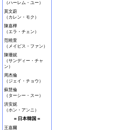
（ハーレム・ユー）
莫文蔚
（カレン・モク）
陳嘉樺
（エラ・チェン）
范曉萱
（メイビス・ファン）
陳珊妮
（サンディー・チャ
ン）
周杰倫
（ジェイ・チョウ）
蘇慧倫
（ターシー・スー）
洪安妮
（ホン・アンニ）
= 日本韓国 =
王嘉爾