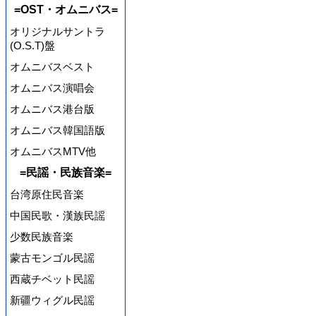
=OST・オムニバス=
オリジナルサントラ
(O.S.T)盤
オムニバスベスト
オムニバス演唱会
オムニバス港台版
オムニバス韓国語版
オムニバスMTV他
=民謡・民族音楽=
台湾原住民音楽
中国民歌・漢族民謡
少数民族音楽
蒙古モンゴル民謡
西蔵チベット民謡
新疆ウィグル民謡