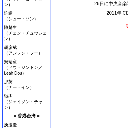
26日に中央音楽
ン）
許嵩
2011年 
（シュー・ソン）
陳楚生
（チェン・チュウシェ
ン）
胡彦斌
（アンソン・フー）
竇靖童
（ドウ・ジントン／
Leah Dou）
那英
（ナー・イン）
張杰
（ジェイソン・チャ
ン）
= 香港台湾 =
庾澄慶