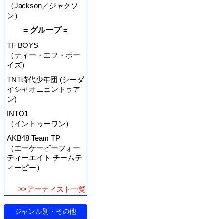
（Jackson／ジャクソ
ン）
= グループ =
TF BOYS
（ティー・エフ・ボー
イズ）
TNT時代少年団 (シーダ
イシャオニェントゥア
ン)
INTO1
（イントゥーワン）
AKB48 Team TP
（エーケービーフォー
ティーエイト チームテ
ィーピー）
>>アーティスト一覧
ジャンル別・その他