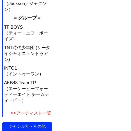
（Jackson／ジャクソ
ン）
= グループ =
TF BOYS
（ティー・エフ・ボー
イズ）
TNT時代少年団 (シーダ
イシャオニェントゥア
ン)
INTO1
（イントゥーワン）
AKB48 Team TP
（エーケービーフォー
ティーエイト チームテ
ィーピー）
>>アーティスト一覧
ジャンル別・その他