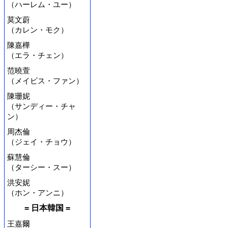
（ハーレム・ユー）
莫文蔚
（カレン・モク）
陳嘉樺
（エラ・チェン）
范曉萱
（メイビス・ファン）
陳珊妮
（サンディー・チャ
ン）
周杰倫
（ジェイ・チョウ）
蘇慧倫
（ターシー・スー）
洪安妮
（ホン・アンニ）
= 日本韓国 =
王嘉爾