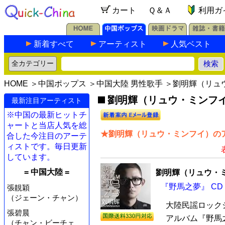
カート
Ｑ＆Ａ
利用ガ
新着すべて
アーティスト
人気ベスト
HOME
＞
中国ポップス
＞
中国大陸 男性歌手
＞劉明輝（リュ
劉明輝（リュウ・ミンフイ）
最新注目アーティスト
※中国の最新ヒットチ
ャートと当店人気を総
★劉明輝（リュウ・ミンフイ）のア
合した今注目のアーテ
ィストです。毎日更新
しています。
= 中国大陸 =
劉明輝（リュウ・
『野馬之夢』 CD
張靚穎
（ジェーン・チャン）
大陸民謡ロック
張碧晨
アルバム『野馬之
（チャン・ビーチェ