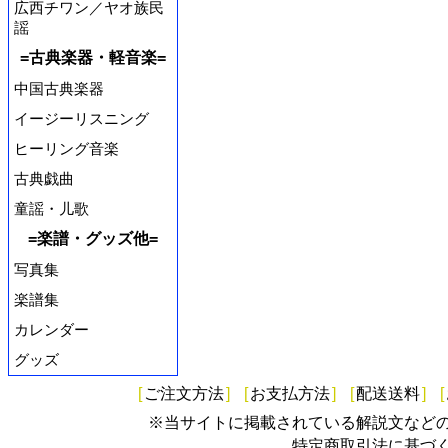
広西チワン／ヤオ族民
謡
=古典楽器・軽音楽=
中国古典楽器
イージーリスニング
ヒーリング音楽
古典戯曲
童謡・儿歌
=楽譜・グッズ他=
写真集
楽譜集
カレンダー
グッズ
[
ご注文方法
]
[
お支払方法
]
[
配送送料
]
[
※当サイトに掲載されている解説文など
特定商取引法に基づ