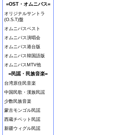
=OST・オムニバス=
オリジナルサントラ
(O.S.T)盤
オムニバスベスト
オムニバス演唱会
オムニバス港台版
オムニバス韓国語版
オムニバスMTV他
=民謡・民族音楽=
台湾原住民音楽
中国民歌・漢族民謡
少数民族音楽
蒙古モンゴル民謡
西蔵チベット民謡
新疆ウィグル民謡