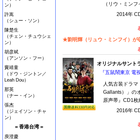
（リウ・ミンフイ
ン）
許嵩
2014年 
（シュー・ソン）
陳楚生
（チェン・チュウシェ
★劉明輝（リュウ・ミンフイ）が収
ン）
胡彦斌
（アンソン・フー）
オリジナルサントラ
竇靖童
『五鼠鬧東京 電視
（ドウ・ジントン／
Leah Dou）
人気古装ドラマ「五鼠
那英
Gallants
（ナー・イン）
原声帯』CD1枚
張杰
2016年 
（ジェイソン・チャ
ン）
= 香港台湾 =
庾澄慶