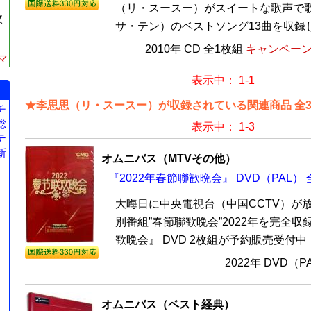
（リ・スースー）がスイートな歌声で
枚
サ・テン）のベストソング13曲を収録し
2010年 CD 全1枚組
キャンペーン価
マ
表示中： 1-1
★李思思（リ・スースー）が収録されている関連商品 全
チ
総
表示中： 1-3
テ
新
オムニバス（MTVその他）
『2022年春節聯歓晩会』 DVD（PAL） 
大晦日に中央電視台（中国CCTV）が
別番組”春節聯歓晩会”2022年を完全収
歓晩会』 DVD 2枚組が予約販売受付中！”
2022年 DVD（
オムニバス（ベスト経典）