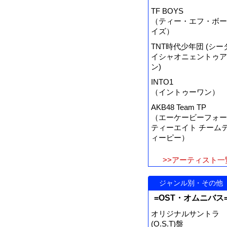
TF BOYS
（ティー・エフ・ボー
イズ）
TNT時代少年団 (シー
イシャオニェントゥア
ン)
INTO1
（イントゥーワン）
AKB48 Team TP
（エーケービーフォー
ティーエイト チーム
ィーピー）
>>アーティスト一
ジャンル別・その他
=OST・オムニバス
オリジナルサントラ
(O.S.T)盤