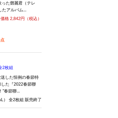
歌った鄧麗君（テレ
たアルバム...
格 2,842円（税込）
3点
全2枚組
放送した恒例の春節特
録した『2022春節聯
春節聯...
PAL） 全2枚組
販売終了