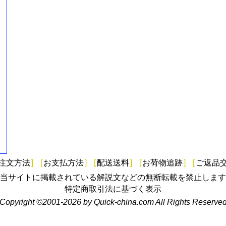
注文方法
]
[
お支払方法
]
[
配送送料
]
[
お荷物追跡
]
[
ご返品
当サイトに掲載されている解説文などの無断転載を禁止します
特定商取引法に基づく表示
Copyright ©2001-2026 by Quick-china.com All Rights Reserve