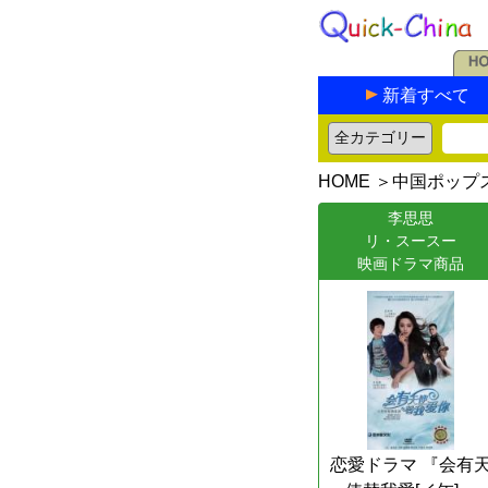
新着すべて
HOME
＞
中国ポップ
李思思
リ・スースー
映画ドラマ商品
恋愛ドラマ 『会有