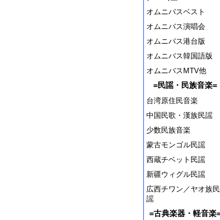
オムニバスベスト
オムニバス演唱会
オムニバス港台版
オムニバス韓国語版
オムニバスMTV他
=民謡・民族音楽=
台湾原住民音楽
中国民歌・漢族民謡
少数民族音楽
蒙古モンゴル民謡
西蔵チベット民謡
新疆ウィグル民謡
広西チワン／ヤオ族民
謡
=古典楽器・軽音楽