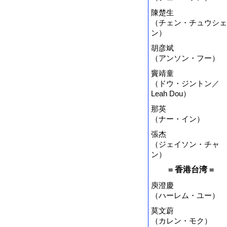
陳楚生
（チェン・チュウシェ
ン）
胡彦斌
（アンソン・フー）
竇靖童
（ドウ・ジントン／
Leah Dou）
那英
（ナー・イン）
張杰
（ジェイソン・チャ
ン）
= 香港台湾 =
庾澄慶
（ハーレム・ユー）
莫文蔚
（カレン・モク）