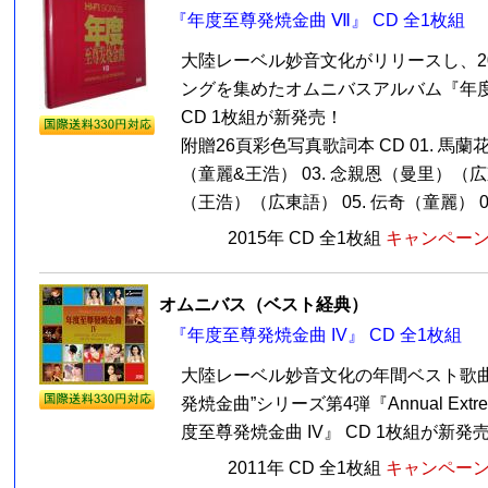
『年度至尊発焼金曲 Ⅶ』 CD 全1枚組
大陸レーベル妙音文化がリリースし、2
ングを集めたオムニバスアルバム『年度
CD 1枚組が新発売！
附贈26頁彩色写真歌詞本 CD 01. 馬蘭花
（童麗&王浩） 03. 念親恩（曼里）（広東
（王浩）（広東語） 05. 伝奇（童麗） 0.
2015年 CD 全1枚組
キャンペーン価
オムニバス（ベスト経典）
『年度至尊発焼金曲 IV』 CD 全1枚組
大陸レーベル妙音文化の年間ベスト歌曲
発焼金曲”シリーズ第4弾『Annual Extreme 
度至尊発焼金曲 IV』 CD 1枚組が新発売！
2011年 CD 全1枚組
キャンペーン価