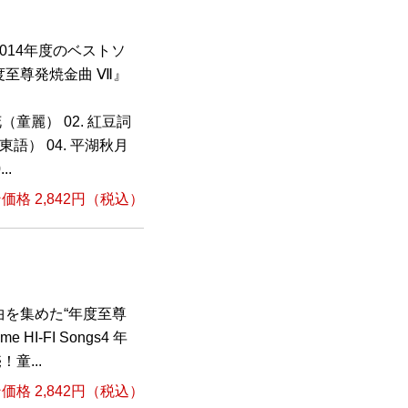
014年度のベストソ
至尊発焼金曲 Ⅶ』
（童麗） 02. 紅豆詞
語） 04. 平湖秋月
..
格 2,842円（税込）
を集めた“年度至尊
HI-FI Songs4 年
童...
格 2,842円（税込）