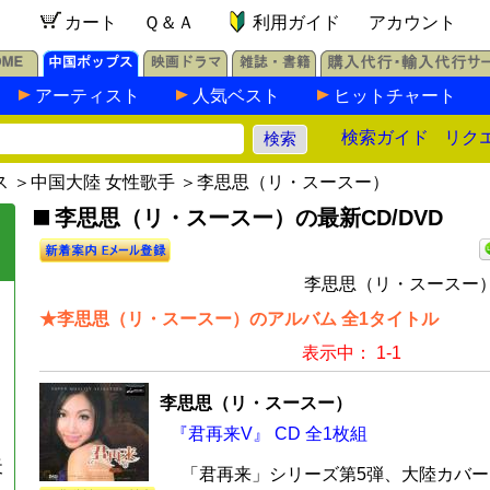
カート
Ｑ＆Ａ
利用ガイド
アカウント
アーティスト
人気ベスト
ヒットチャート
検索ガイド
リク
ス
＞
中国大陸 女性歌手
＞李思思（リ・スースー）
李思思（リ・スースー）の最新CD/DVD
李思思（リ・スースー）
★李思思（リ・スースー）のアルバム 全1タイトル
表示中： 1-1
李思思（リ・スースー）
『君再来V』 CD 全1枚組
天
「君再来」シリーズ第5弾、大陸カバ