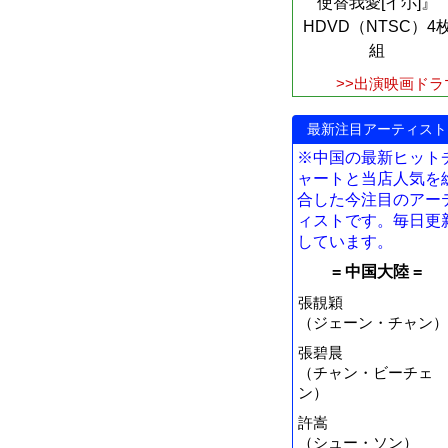
使替我愛[イ尓]』
HDVD（NTSC）4
組
>>出演映画ドラ
最新注目アーティスト
※中国の最新ヒット
ャートと当店人気を
合した今注目のアー
ィストです。毎日更
しています。
= 中国大陸 =
張靚穎
（ジェーン・チャン）
張碧晨
（チャン・ビーチェ
ン）
許嵩
（シュー・ソン）