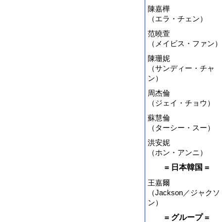
陳嘉樺
（エラ・チェン）
范曉萱
（メイビス・ファン）
陳珊妮
（サンディー・チャ
ン）
周杰倫
（ジェイ・チョウ）
蘇慧倫
（ターシー・スー）
洪安妮
（ホン・アンニ）
= 日本韓国 =
王嘉爾
（Jackson／ジャクソ
ン）
= グループ =