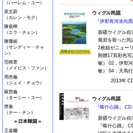
（ハーレム・ユー）
莫文蔚
ウィグル民謡
（カレン・モク）
『伊犁有河水向西』
陳嘉樺
（エラ・チェン）
新疆ウイグル自
風習を歌った民
陳珊妮
（サンディー・チャ
2枚組がニュー
ン）
附贈17頁彩色写
范曉萱
敏） 02．伊犁
（メイビス・ファン）
敏） 04．天馬行
周杰倫
2013年 
（ジェイ・チョウ）
蘇慧倫
（ターシー・スー）
ウィグル民謡
齊秦
『喀什心跳』 CD
（チー・チン）
新疆ウイグル自
= 日本韓国 =
『喀什心跳』 C
王嘉爾