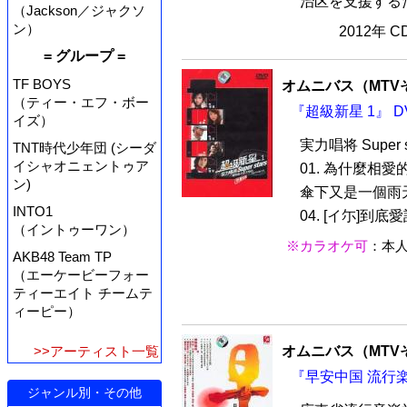
治区を支援するた
（Jackson／ジャクソ
ン）
2012年 
= グループ =
TF BOYS
オムニバス（MTV
（ティー・エフ・ボー
『超級新星 1』 D
イズ）
実力唱将 Super s
TNT時代少年団 (シーダ
イシャオニェントゥア
01. 為什麼相愛的
ン)
傘下又是一個雨天 
INTO1
04. [イ尓]到底愛誰 
（イントゥーワン）
※カラオケ可
：本
AKB48 Team TP
（エーケービーフォー
ティーエイト チームテ
ィーピー）
オムニバス（MTV
>>アーティスト一覧
『早安中国 流行楽壇
ジャンル別・その他