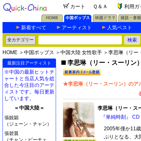
カート
Ｑ＆Ａ
利用ガ
新着すべて
アーティスト
人気ベスト
HOME
＞
中国ポップス
＞
中国大陸 女性歌手
＞李思琳（リー
李思琳（リー・スーリン）の
最新注目アーティスト
※中国の最新ヒットチ
ャートと当店人気を総
★李思琳（リー・スーリン）のアル
合した今注目のアーテ
ィストです。毎日更新
しています。
= 中国大陸 =
李思琳（リー・ス
『単純時刻』 CD
張靚穎
（ジェーン・チャン）
2005年僅か1
張碧晨
ぶりとなる、大
（チャン・ビーチェ