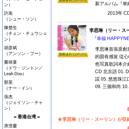
新アルバム『単純
ン）
許嵩
2013年 
（シュー・ソン）
陳楚生
李思琳（リー・ス
（チェン・チュウシェ
『幸福 HAPPYN
ン）
胡彦斌
李思琳首張原創
（アンソン・フー）
的固有感覚 従心
竇靖童
色写真歌詞本介
（ドウ・ジントン／
CD 北京語 01. Do
Leah Dou）
謡 05. 悠悠珠江
那英
09. 三個和尚 10.
（ナー・イン）
張杰
（ジェイソン・チャ
ン）
= 香港台湾 =
★李思琳（リー・スーリン）が収録
庾澄慶