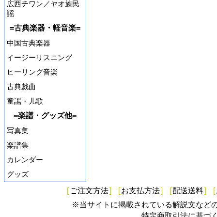
広西チワン／ヤオ族民
謡
=古典楽器・軽音楽=
中国古典楽器
イージーリスニング
ヒーリング音楽
古典戯曲
童謡・儿歌
=楽譜・グッズ他=
写真集
楽譜集
カレンダー
グッズ
[
ご注文方法
]
[
お支払方法
]
[
配送送料
]
[
※当サイトに掲載されている解説文など
特定商取引法に基づ