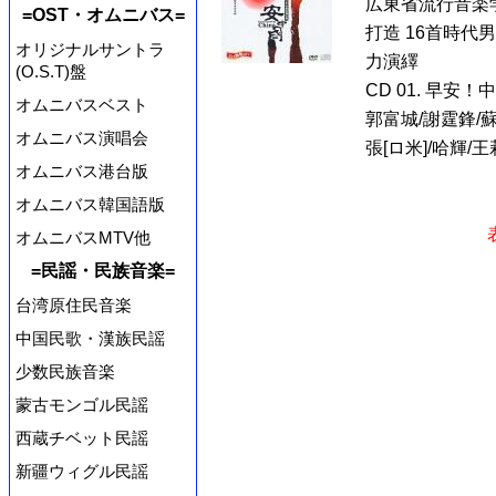
広東省流行音楽
=OST・オムニバス=
打造 16首時代
オリジナルサントラ
力演繹
(O.S.T)盤
CD 01. 早安
オムニバスベスト
郭富城/謝霆鋒/蘇
オムニバス演唱会
張[ロ米]/哈輝/王莉
オムニバス港台版
オムニバス韓国語版
オムニバスMTV他
=民謡・民族音楽=
台湾原住民音楽
中国民歌・漢族民謡
少数民族音楽
蒙古モンゴル民謡
西蔵チベット民謡
新疆ウィグル民謡