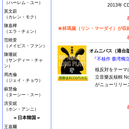
（ハーレム・ユー）
2013年 
莫文蔚
（カレン・モク）
陳嘉樺
★林瑪黛（リン・マーダイ）が収録
（エラ・チェン）
范曉萱
（メイビス・ファン）
オムニバス（港台
陳珊妮
『不核作 臺湾獨立
（サンディー・チャ
ン）
核反対をテーマ
周杰倫
立音樂反核輯 No N
（ジェイ・チョウ）
がニューリリース
蘇慧倫
（ターシー・スー）
洪安妮
（ホン・アンニ）
= 日本韓国 =
王嘉爾