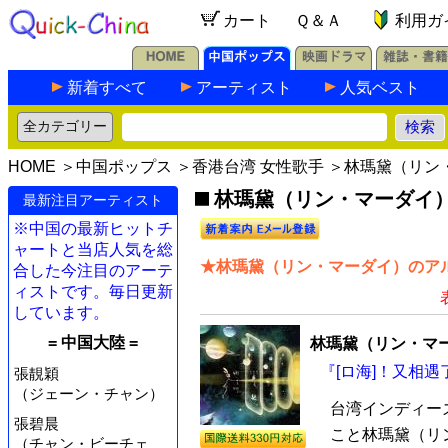
カート
Ｑ＆Ａ
利用ガ
新着すべて
アーティスト
人気ベスト
HOME
＞
中国ポップス
＞
香港台湾 女性歌手
＞林瑪黛（リン
林瑪黛（リン・マーダイ）の
最新注目アーティスト
※中国の最新ヒットチ
ャートと当店人気を総
★林瑪黛（リン・マーダイ）のアル
合した今注目のアーテ
ィストです。毎日更新
しています。
= 中国大陸 =
林瑪黛（リン・マ
『[ロ海]！又相遇
張靚穎
（ジェーン・チャン）
台湾インディーズ
張碧晨
こと林瑪黛（リ
（チャン・ビーチェ