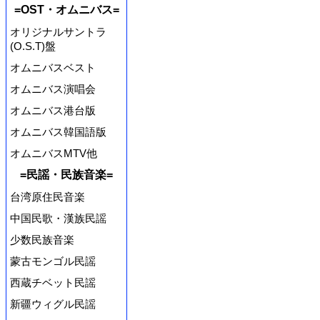
=OST・オムニバス=
オリジナルサントラ
(O.S.T)盤
オムニバスベスト
オムニバス演唱会
オムニバス港台版
オムニバス韓国語版
オムニバスMTV他
=民謡・民族音楽=
台湾原住民音楽
中国民歌・漢族民謡
少数民族音楽
蒙古モンゴル民謡
西蔵チベット民謡
新疆ウィグル民謡