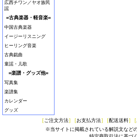
広西チワン／ヤオ族民
謡
=古典楽器・軽音楽=
中国古典楽器
イージーリスニング
ヒーリング音楽
古典戯曲
童謡・儿歌
=楽譜・グッズ他=
写真集
楽譜集
カレンダー
グッズ
[
ご注文方法
]
[
お支払方法
]
[
配送送料
]
[
※当サイトに掲載されている解説文など
特定商取引法に基づ