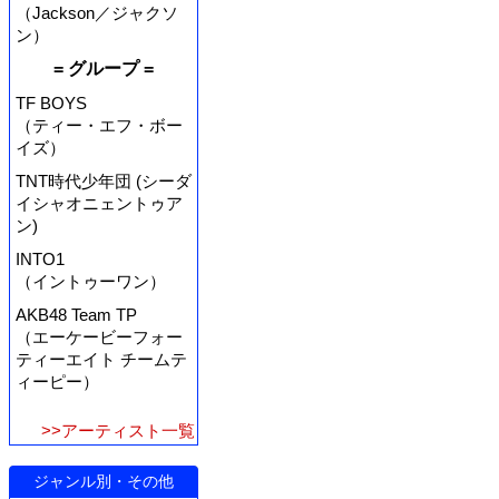
（Jackson／ジャクソ
ン）
= グループ =
TF BOYS
（ティー・エフ・ボー
イズ）
TNT時代少年団 (シーダ
イシャオニェントゥア
ン)
INTO1
（イントゥーワン）
AKB48 Team TP
（エーケービーフォー
ティーエイト チームテ
ィーピー）
>>アーティスト一覧
ジャンル別・その他