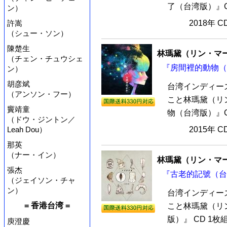
了（台湾版）』C
ン）
許嵩
2018年 
（シュー・ソン）
陳楚生
林瑪黛（リン・マ
（チェン・チュウシェ
『房間裡的動物（台
ン）
胡彦斌
台湾インディーズ
（アンソン・フー）
こと林瑪黛（リ
竇靖童
物（台湾版）』C
（ドウ・ジントン／
Leah Dou）
2015年 
那英
（ナー・イン）
林瑪黛（リン・マ
張杰
『古老的記號（台湾
（ジェイソン・チャ
ン）
台湾インディーズ
= 香港台湾 =
こと林瑪黛（リン
版）』 CD 1
庾澄慶