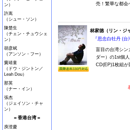
売！繁華な都会へ
ン）
許嵩
（シュー・ソン）
陳楚生
林家徳（リン・ジ
（チェン・チュウシェ
『思念白牡丹 (台湾
ン）
胡彦斌
盲目の台湾シン
（アンソン・フー）
ダー）の1st個
竇靖童
CD(EP)1枚組
（ドウ・ジントン／
Leah Dou）
那英
（ナー・イン）
張杰
（ジェイソン・チャ
ン）
= 香港台湾 =
庾澄慶