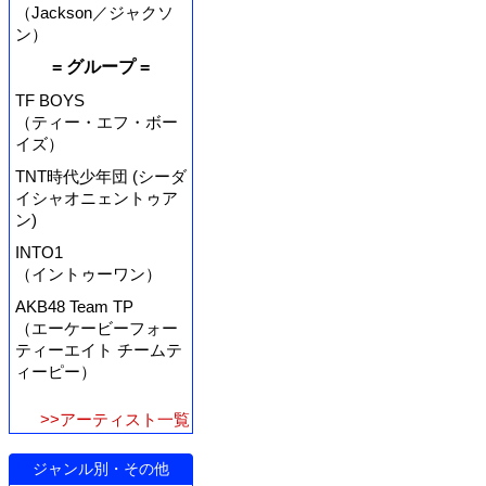
（Jackson／ジャクソ
ン）
= グループ =
TF BOYS
（ティー・エフ・ボー
イズ）
TNT時代少年団 (シーダ
イシャオニェントゥア
ン)
INTO1
（イントゥーワン）
AKB48 Team TP
（エーケービーフォー
ティーエイト チームテ
ィーピー）
>>アーティスト一覧
ジャンル別・その他