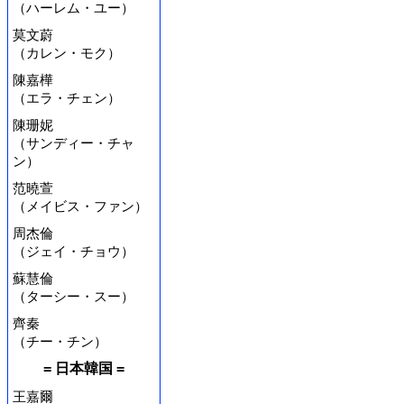
（ハーレム・ユー）
莫文蔚
（カレン・モク）
陳嘉樺
（エラ・チェン）
陳珊妮
（サンディー・チャ
ン）
范曉萱
（メイビス・ファン）
周杰倫
（ジェイ・チョウ）
蘇慧倫
（ターシー・スー）
齊秦
（チー・チン）
= 日本韓国 =
王嘉爾