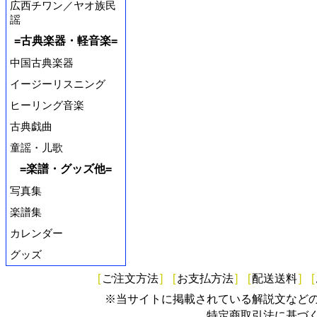
広西チワン／ヤオ族民
謡
=古典楽器・軽音楽=
中国古典楽器
イージーリスニング
ヒーリング音楽
古典戯曲
童謡・儿歌
=楽譜・グッズ他=
写真集
楽譜集
カレンダー
グッズ
[
ご注文方法
]
[
お支払方法
]
[
配送送料
]
[
※当サイトに掲載されている解説文など
特定商取引法に基づ