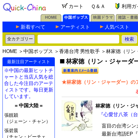
カート
Ｑ＆Ａ
利用ガ
新着すべて
アーティスト
人気ベスト
HOME
＞
中国ポップス
＞
香港台湾 男性歌手
＞林家徳（リン
林家徳（リン・ジャーダー）
最新注目アーティスト
※中国の最新ヒットチ
ャートと当店人気を総
★林家徳（リン・ジャーダー）のア
合した今注目のアーテ
ィストです。毎日更新
しています。
= 中国大陸 =
林家徳（リン・ジ
『心愛甘八茶（台湾
張靚穎
（ジェーン・チャン）
盲目の台湾シン
張碧晨
最新台湾語EP『
（チャン・ビーチェ