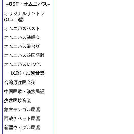
=OST・オムニバス=
オリジナルサントラ
(O.S.T)盤
オムニバスベスト
オムニバス演唱会
オムニバス港台版
オムニバス韓国語版
オムニバスMTV他
=民謡・民族音楽=
台湾原住民音楽
中国民歌・漢族民謡
少数民族音楽
蒙古モンゴル民謡
西蔵チベット民謡
新疆ウィグル民謡