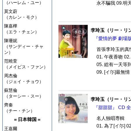
（ハーレム・ユー）
永不騙我 09.明天[
莫文蔚
（カレン・モク）
陳嘉樺
李玲玉（リー・リ
（エラ・チェン）
『愛情的夢 劇場版
陳珊妮
（サンディー・チャ
首張李玲玉的真
ン）
01. 午夜香吻 0
范曉萱
05. 総有一天等到[
（メイビス・ファン）
09. [イ尓]最無情 
周杰倫
（ジェイ・チョウ）
蘇慧倫
（ターシー・スー）
李玲玉（リー・リ
齊秦
『甜甜甜』 CD 
（チー・チン）
名人独唱専輯
= 日本韓国 =
01. 為了[イ尓] 
王嘉爾