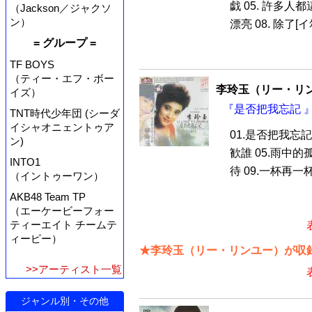
戯 05. 許多人都
（Jackson／ジャクソ
ン）
漂亮 08. 除了[イ尓
= グループ =
TF BOYS
（ティー・エフ・ボー
李玲玉（リー・リ
イズ）
『是否把我忘記 』
TNT時代少年団 (シーダ
イシャオニェントゥア
01.是否把我忘記
ン)
歓誰 05.雨中的孤
INTO1
待 09.一杯再一杯 1
（イントゥーワン）
AKB48 Team TP
（エーケービーフォー
ティーエイト チームテ
ィーピー）
★李玲玉（リー・リンユー）が収録
>>アーティスト一覧
ジャンル別・その他