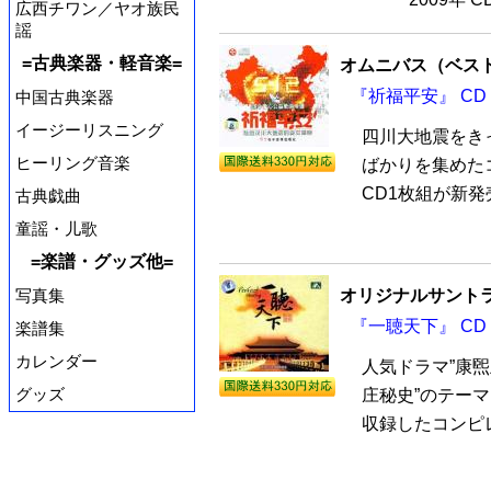
広西チワン／ヤオ族民
謡
=古典楽器・軽音楽=
オムニバス（ベス
『祈福平安』 CD
中国古典楽器
イージーリスニング
四川大地震をき
ヒーリング音楽
ばかりを集めた
CD1枚組が新発
古典戯曲
童謡・儿歌
=楽譜・グッズ他=
写真集
オリジナルサントラ
『一聴天下』 CD
楽譜集
カレンダー
人気ドラマ”康
グッズ
庄秘史”のテー
収録したコンピレ