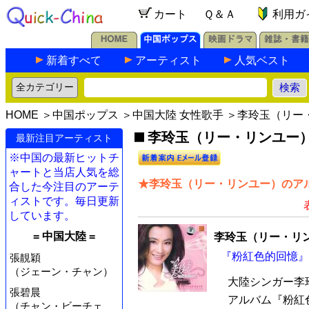
カート
Ｑ＆Ａ
利用ガ
新着すべて
アーティスト
人気ベスト
HOME
＞
中国ポップス
＞
中国大陸 女性歌手
＞李玲玉（リー
李玲玉（リー・リンユー）の
最新注目アーティスト
※中国の最新ヒットチ
ャートと当店人気を総
★李玲玉（リー・リンユー）のアル
合した今注目のアーテ
ィストです。毎日更新
しています。
= 中国大陸 =
李玲玉（リー・リ
『粉紅色的回憶』 
張靚穎
（ジェーン・チャン）
大陸シンガー李
張碧晨
アルバム『粉紅
（チャン・ビーチェ