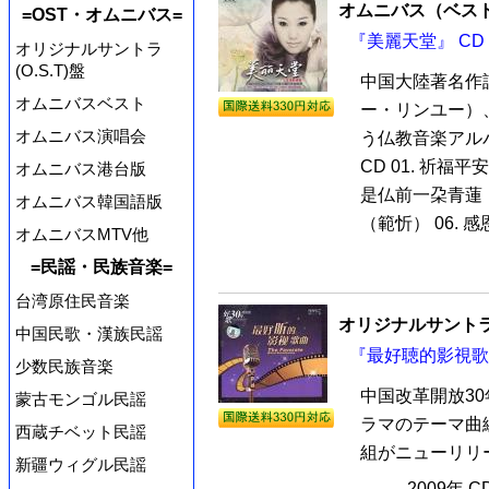
オムニバス（ベス
=OST・オムニバス=
『美麗天堂』 CD
オリジナルサントラ
(O.S.T)盤
中国大陸著名作
オムニバスベスト
ー・リンユー）
オムニバス演唱会
う仏教音楽アル
CD 01. 祈福平
オムニバス港台版
是仏前一朶青蓮（馬
オムニバス韓国語版
（範忻） 06. 感
オムニバスMTV他
=民謡・民族音楽=
台湾原住民音楽
オリジナルサントラ
中国民歌・漢族民謡
『最好聴的影視歌曲
少数民族音楽
中国改革開放30
蒙古モンゴル民謡
ラマのテーマ曲
西蔵チベット民謡
組がニューリリー
新疆ウィグル民謡
2009年 