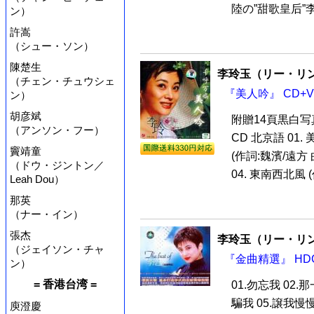
陸の”甜歌皇后”
ン）
許嵩
（シュー・ソン）
陳楚生
李玲玉（リー・リ
（チェン・チュウシェ
『美人吟』 CD+V
ン）
胡彦斌
附贈14頁黒白
（アンソン・フー）
CD 北京語 01.
竇靖童
(作詞:魏濱/遠方 
（ドウ・ジントン／
04. 東南西北風 (
Leah Dou）
那英
（ナー・イン）
張杰
李玲玉（リー・リ
（ジェイソン・チャ
『金曲精選』 HD
ン）
= 香港台湾 =
01.勿忘我 02.
騙我 05.譲我慢慢
庾澄慶