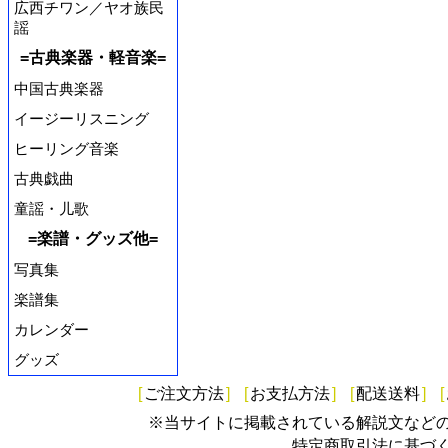
広西チワン／ヤオ族民
謡
=古典楽器・軽音楽=
中国古典楽器
イージーリスニング
ヒーリング音楽
古典戯曲
童謡・儿歌
=楽譜・グッズ他=
写真集
楽譜集
カレンダー
グッズ
[
ご注文方法
]
[
お支払方法
]
[
配送送料
]
[
※当サイトに掲載されている解説文など
特定商取引法に基づ