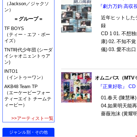
（Jackson／ジャクソ
『劇力万鈞 高収視
ン）
近年ヒットした
= グループ =
録
TF BOYS
CD 1 01. 
（ティー・エフ・ボー
イズ）
康) 02. 不知
儀) 03. 愛不出
TNT時代少年団 (シーダ
イシャオニェントゥア
ン)
INTO1
（イントゥーワン）
オムニバス（MTV
『正東好歌』 CD
AKB48 Team TP
（エーケービーフォー
01.春天 (陳慧琳
ティーエイト チームテ
ィーピー）
04.如果明天能再相
薔薇泡沫 (黄耀明) 0
>>アーティスト一覧
ジャンル別・その他