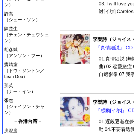
03. I will lo
ン）
対[イ尓] Careless
許嵩
（シュー・ソン）
陳楚生
（チェン・チュウシェ
李樂詩（ジョイス
ン）
『真情細説』 CD
胡彦斌
（アンソン・フー）
01.真情細説 
竇靖童
曲) 02.恋愛急症
（ドウ・ジントン／
自選影像 07.我寧願
Leah Dou）
那英
（ナー・イン）
張杰
李樂詩（ジョイス
（ジェイソン・チャ
『感動[イ尓]』 C
ン）
= 香港台湾 =
01.逐段逐漸在夢
動 04.不要看透我
庾澄慶