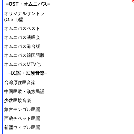
=OST・オムニバス=
オリジナルサントラ
(O.S.T)盤
オムニバスベスト
オムニバス演唱会
オムニバス港台版
オムニバス韓国語版
オムニバスMTV他
=民謡・民族音楽=
台湾原住民音楽
中国民歌・漢族民謡
少数民族音楽
蒙古モンゴル民謡
西蔵チベット民謡
新疆ウィグル民謡