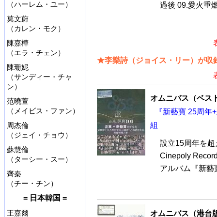
（ハーレム・ユー）
過後 09.愛火重燃 
莫文蔚
（カレン・モク）
陳嘉樺
（エラ・チェン）
★李樂詩（ジョイス・リー）が収録
陳珊妮
（サンディー・チャ
ン）
オムニバス（ベス
范曉萱
（メイビス・ファン）
『新藝寶 25周年+
組
周杰倫
（ジェイ・チョウ）
設立15周年を
蘇慧倫
Cinepoly R
（ターシー・スー）
アルバム『新藝寶 
齊秦
（チー・チン）
= 日本韓国 =
王嘉爾
オムニバス（港台