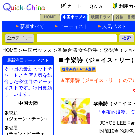
カート
Ｑ＆Ａ
利用ガ
新着すべて
アーティスト
人気ベスト
HOME
＞
中国ポップス
＞
香港台湾 女性歌手
＞李樂詩（ジョ
李樂詩（ジョイス・リー）の
最新注目アーティスト
※中国の最新ヒットチ
ャートと当店人気を総
★李樂詩（ジョイス・リー）のアル
合した今注目のアーテ
ィストです。毎日更新
しています。
= 中国大陸 =
李樂詩（ジョイス
『雨夜的浪漫』 C
張靚穎
（ジェーン・チャン）
JOYCE LEE Fan
張碧晨
附加10頁的彩色写真
（チャン・ビーチェ