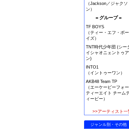
（Jackson／ジャクソ
ン）
= グループ =
TF BOYS
（ティー・エフ・ボー
イズ）
TNT時代少年団 (シー
イシャオニェントゥア
ン)
INTO1
（イントゥーワン）
AKB48 Team TP
（エーケービーフォー
ティーエイト チーム
ィーピー）
>>アーティスト一
ジャンル別・その他