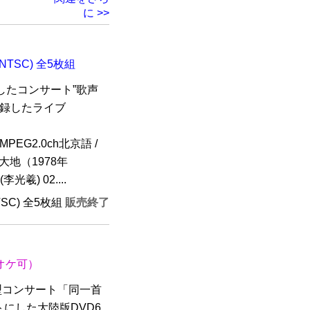
に >>
TSC) 全5枚組
催したコンサート”歌声
収録したライブ
PEG2.0ch北京語 /
大地（1978年
光羲) 02....
TSC) 全5枚組
販売終了
オケ可）
型コンサート「同一首
にした大陸版DVD6