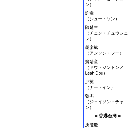
ン）
許嵩
（シュー・ソン）
陳楚生
（チェン・チュウシェ
ン）
胡彦斌
（アンソン・フー）
竇靖童
（ドウ・ジントン／
Leah Dou）
那英
（ナー・イン）
張杰
（ジェイソン・チャ
ン）
= 香港台湾 =
庾澄慶