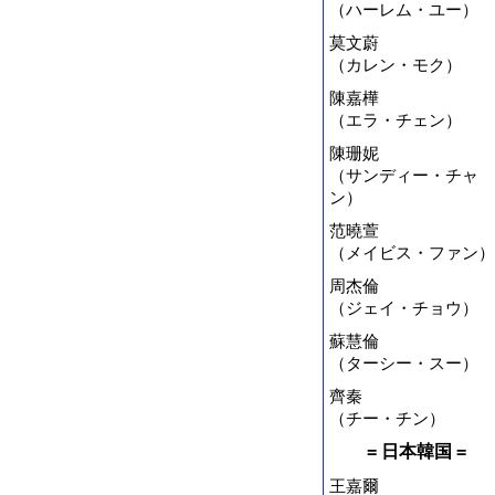
（ハーレム・ユー）
莫文蔚
（カレン・モク）
陳嘉樺
（エラ・チェン）
陳珊妮
（サンディー・チャ
ン）
范曉萱
（メイビス・ファン）
周杰倫
（ジェイ・チョウ）
蘇慧倫
（ターシー・スー）
齊秦
（チー・チン）
= 日本韓国 =
王嘉爾