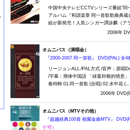
中国中央テレビCCTVシリーズ番組”同
アルバム『和諧楽章 同一首歌歌曲典蔵金
=
組が新発売！人気シンガー譚詠麟（アラン
2006年 D
オムニバス（演唱会）
『2000-2007 同一首歌』 DVD(PAL) 全
リージョンALL /PAL方式 /音声：原唱Do
/字幕：簡体中国語 「緑葉対根的情意」 
春特輯 01.同一首歌 (合唱) 02.水中花 (...
2006年 DVD
オムニバス（MTVその他）
『超越経典100首 校園金曲MTV』 DVD(P
ケ可）