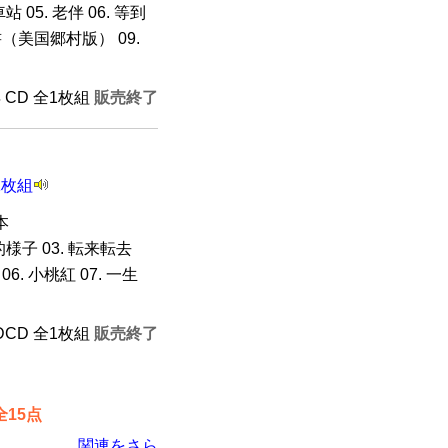
車站 05. 老伴 06. 等到
書（美国郷村版） 09.
年 CD 全1枚組
販売終了
1枚組
本
]的様子 03. 転来転去
 06. 小桃紅 07. 一生
HDCD 全1枚組
販売終了
15点
関連をさら