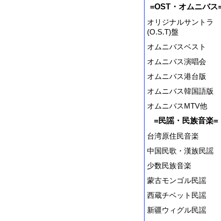
=OST・オムニバス
オリジナルサントラ
(O.S.T)盤
オムニバスベスト
オムニバス演唱会
オムニバス港台版
オムニバス韓国語版
オムニバスMTV他
=民謡・民族音楽=
台湾原住民音楽
中国民歌・漢族民謡
少数民族音楽
蒙古モンゴル民謡
西蔵チベット民謡
新疆ウィグル民謡