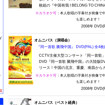
枚組の『中国有我 I BELONG TO CHIN
※カラオケ可
：本人歌唱の字幕付き映像で
も楽しめます！
2008年 DVD
ダ
オムニバス（演唱会）
『同一首歌 騰飛中国』 DVD(PAL) 全4枚
CCTV主催大型コンサート「同一首歌
DVD『同一首歌 騰飛中国』の大陸版D
リース！中国の北京、重慶、南昌からカナ
※カラオケ可
：本人歌唱の字幕付き映像で
テ
も楽しめます！
2008年 DVD
覧
オムニバス（ベスト経典）