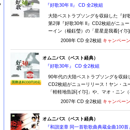
=
『好歌30年 II』 CD 全2枚組
大陸ベストラブソングを収録した『好歌
第2弾『好歌30年 II』CD2枚組がニ
ーイン（楊鈺瑩）の「星星是我看[イ尓]的
2008年 CD 全2枚組
キャンペーン価
オムニバス（ベスト経典）
『好歌30年』 CD 全2枚組
90年代の大陸ベストラブソングを収録
CD2枚組がニューリリース！ヤン・ユ
「軽軽地告訴[イ尓]」や、マオ・ニン（毛
2007年 CD 全2枚組
キャンペーン価
オムニバス（ベスト経典）
『和諧楽章 同一首歌歌曲典蔵金曲100首』