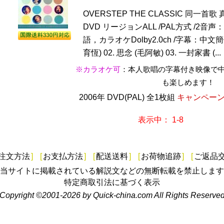
OVERSTEP THE CLASSIC 同一首
DVD リージョンALL /PAL方式 /2音声：
語，カラオケDolby2.0ch /字幕：中文簡体
育恆) 02. 思念 (毛阿敏) 03. 一封家書 (...
※カラオケ可
：本人歌唱の字幕付き映像で
も楽しめます！
2006年 DVD(PAL) 全1枚組
キャンペーン価
表示中： 1-8
注文方法
]
[
お支払方法
]
[
配送送料
]
[
お荷物追跡
]
[
ご返品
当サイトに掲載されている解説文などの無断転載を禁止します
特定商取引法に基づく表示
Copyright ©2001-2026 by Quick-china.com All Rights Reserve