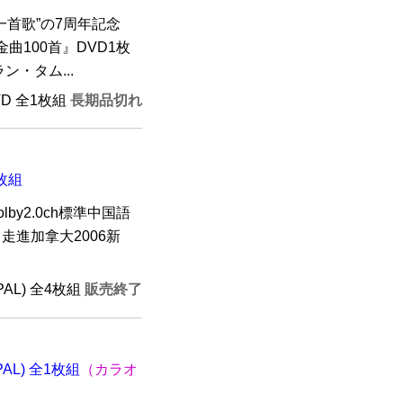
一首歌”の7周年記念
曲100首』DVD1枚
・タム...
VD 全1枚組
長期品切れ
4枚組
lby2.0ch標準中国語
走進加拿大2006新
(PAL) 全4枚組
販売終了
AL) 全1枚組
（カラオ