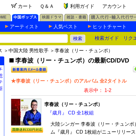
カート
Ｑ＆Ａ
利用ガイド
アカウント
アーティスト
人気ベスト
ヒットチャート
検索ガイド
リク
ス
＞
中国大陸 男性歌手
＞李春波（リー・チュンポ）
李春波（リー・チュンポ）の最新CD/DVD
チ
総
★李春波（リー・チュンポ）のアルバム 全2タイトル
テ
新
表示中： 1-2
李春波（リー・チュンポ）
『歳月』 CD 全1枚組
大陸シンガー 李春波（リー・チュンポ
ム『歳月』 CD 1枚組がニューリリー