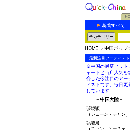
新着すべて
HOME
＞
中国ポップ
最新注目アーティスト
※中国の最新ヒット
ャートと当店人気を
合した今注目のアー
ィストです。毎日更
しています。
= 中国大陸 =
張靚穎
（ジェーン・チャン）
張碧晨
（チャン・ビーチェ