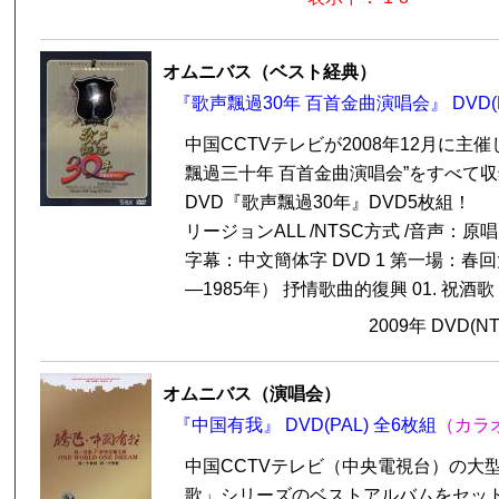
オムニバス（ベスト経典）
『歌声飄過30年 百首金曲演唱会』 DVD(N
中国CCTVテレビが2008年12月に主
飄過三十年 百首金曲演唱会”をすべて
DVD『歌声飄過30年』DVD5枚組！
リージョンALL /NTSC方式 /音声：原唱M
字幕：中文簡体字 DVD 1 第一場：春回
―1985年） 抒情歌曲的復興 01. 祝酒歌 (李
2009年 DVD(N
オムニバス（演唱会）
『中国有我』 DVD(PAL) 全6枚組
（カラ
中国CCTVテレビ（中央電視台）の大
歌」シリーズのベストアルバムをセット