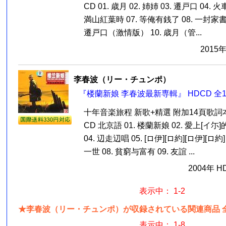
CD 01. 歳月 02. 姉姉 03. 遷戸口 04. 火
満山紅葉時 07. 等俺有銭了 08. 一封家
遷戸口（激情版） 10. 歳月（管...
2015
李春波（リー・チュンポ）
『楼蘭新娘 李春波最新専輯』 HDCD 全
十年音楽旅程 新歌+精選 附加14頁歌詞
CD 北京語 01. 楼蘭新娘 02. 愛上[イ尓
04. 辺走辺唱 05. [ロ伊][ロ約][ロ伊][ロ約]
一世 08. 貧窮与富有 09. 友誼 ...
2004年 
表示中： 1-2
★李春波（リー・チュンポ）が収録されている関連商品 全
表示中： 1-8