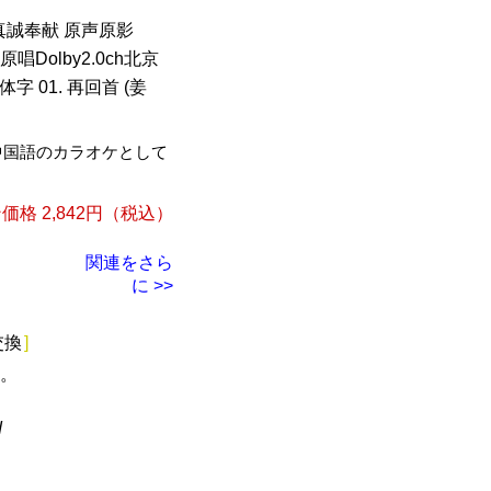
歌 真誠奉献 原声原影
原唱Dolby2.0ch北京
字 01. 再回首 (姜
中国語のカラオケとして
格 2,842円（税込）
関連をさら
に >>
交換
]
。
d