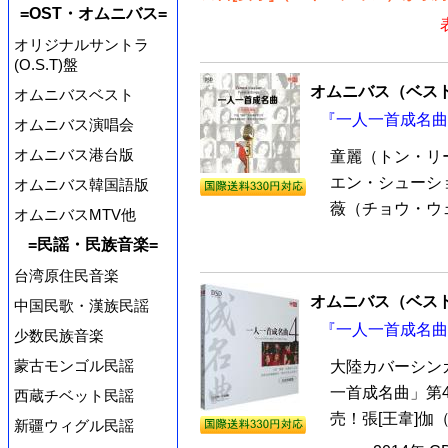
=OST・オムニバス=
オリジナルサントラ
(O.S.T)盤
オムニバス（ベス
オムニバスベスト
『一人一首成名曲 
オムニバス演唱会
オムニバス港台版
童麗（トン・リ
エン・シューシ
オムニバス韓国語版
薇（チョウ・ウェ
オムニバスMTV他
=民謡・民族音楽=
台湾原住民音楽
オムニバス（ベス
中国民歌・漢族民謡
『一人一首成名曲 
少数民族音楽
蒙古モンゴル民謡
大陸カバーシン
一首成名曲」第4
西蔵チベット民謡
売！張[王韋]伽
新疆ウィグル民謡