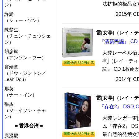
法抗拒的极品女声
ン）
許嵩
2015年 
（シュー・ソン）
陳楚生
雷[女亭]（レイ・
（チェン・チュウシェ
『清新民謡』 CD
ン）
胡彦斌
大陸レーベル怡
（アンソン・フー）
亭]（レイ・テ
竇靖童
謡』 CD 1枚
（ドウ・ジントン／
Leah Dou）
2014年 
那英
（ナー・イン）
雷[女亭]（レイ・
張杰
『存在2』 DSD-
（ジェイソン・チャ
ン）
大陸シンガー雷
= 香港台湾 =
ム『存在2』 D
最自然的発焼女
庾澄慶