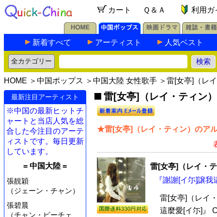
カート
Ｑ＆Ａ
利用ガ
新着すべて
アーティスト
人気ベスト
HOME
＞
中国ポップス
＞
中国大陸 女性歌手
＞雷[女亭]（レ
雷[女亭]（レイ・ティン）
最新注目アーティスト
※中国の最新ヒットチ
ャートと当店人気を総
★雷[女亭]（レイ・ティン）のアル
合した今注目のアーテ
ィストです。毎日更新
しています。
= 中国大陸 =
雷[女亭]（レイ・
『謝謝[イ尓]譲我這
張靚穎
（ジェーン・チャン）
雷[女亭]（レイ
張碧晨
這麼愛[イ尓]』
（チャン・ビーチェ