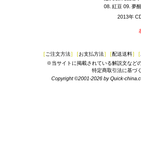
08. 紅豆 09. 夢醒
2013年 
[
ご注文方法
]
[
お支払方法
]
[
配送送料
]
[
※当サイトに掲載されている解説文など
特定商取引法に基づ
Copyright ©2001-2026 by Quick-china.c