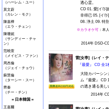
（ハーレム・ユー）
透心霊。
CD 01. 愛[イ尓
莫文蔚
（カレン・モク）
非得已 05. [イ
陳嘉樺
08. 浄土 09. 
（エラ・チェン）
※カラオケ可
：本
陳珊妮
（サンディー・チャ
2014年 DSD-
ン）
范曉萱
（メイビス・ファン）
雷[女亭]（レイ・
周杰倫
『最愛』 CD 全1
（ジェイ・チョウ）
大陸カバーシン
蘇慧倫
（ターシー・スー）
ム『最愛』 CD
の透き通る美しい
齊秦
（チー・チン）
2014年 
= 日本韓国 =
王嘉爾
雷[女亭]（レイ・