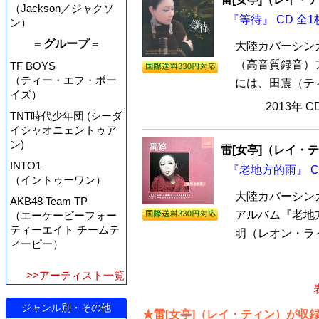
（Jackson／ジャクソ
『等待』 CD 全1
ン）
= グループ =
大陸カバーシンガ
（高音質録音）ア
TF BOYS
（ティー・エフ・ボー
には、田震（ティ
イズ）
2013年 
TNT時代少年団 (シーダ
イシャオニェントゥア
ン)
雷[女亭]（レイ・
INTO1
『老地方的雨』 C
（イントゥーワン）
大陸カバーシン
AKB48 Team TP
アルバム『老地方
（エーケービーフォー
ティーエイト チームテ
明（レオン・ライ
ィーピー）
>>アーティスト一覧
ジャンル別・その他
★雷[女亭]（レイ・ティン）が収録