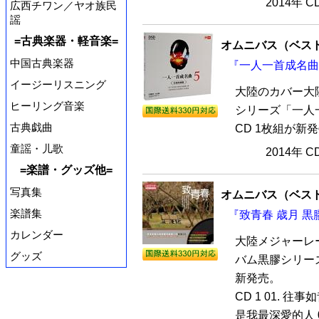
2014年 
広西チワン／ヤオ族民
謡
=古典楽器・軽音楽=
オムニバス（ベス
中国古典楽器
『一人一首成名曲5
イージーリスニング
大陸のカバー大
ヒーリング音楽
シリーズ「一人
古典戯曲
CD 1枚組が新
童謡・儿歌
2014年 
=楽譜・グッズ他=
写真集
オムニバス（ベス
楽譜集
『致青春 歳月 黒膠
カレンダー
大陸メジャーレ
グッズ
バム黒膠シリーズ
新発売。
CD 1 01. 往事
是我最深愛的人 0