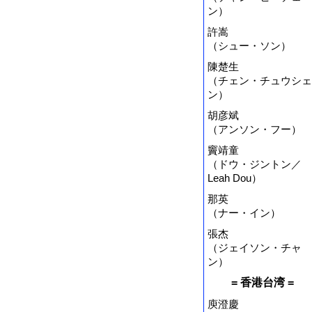
ン）
許嵩
（シュー・ソン）
陳楚生
（チェン・チュウシェ
ン）
胡彦斌
（アンソン・フー）
竇靖童
（ドウ・ジントン／
Leah Dou）
那英
（ナー・イン）
張杰
（ジェイソン・チャ
ン）
= 香港台湾 =
庾澄慶