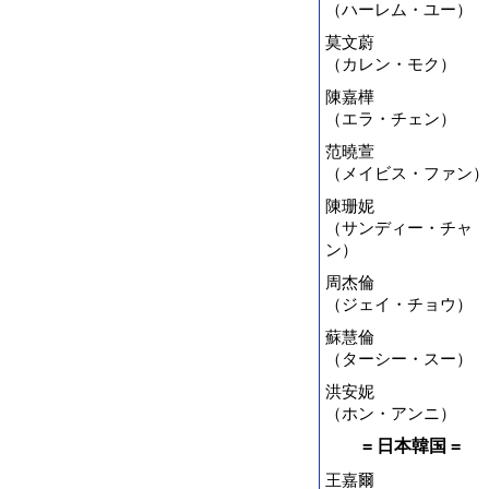
（ハーレム・ユー）
莫文蔚
（カレン・モク）
陳嘉樺
（エラ・チェン）
范曉萱
（メイビス・ファン）
陳珊妮
（サンディー・チャ
ン）
周杰倫
（ジェイ・チョウ）
蘇慧倫
（ターシー・スー）
洪安妮
（ホン・アンニ）
= 日本韓国 =
王嘉爾