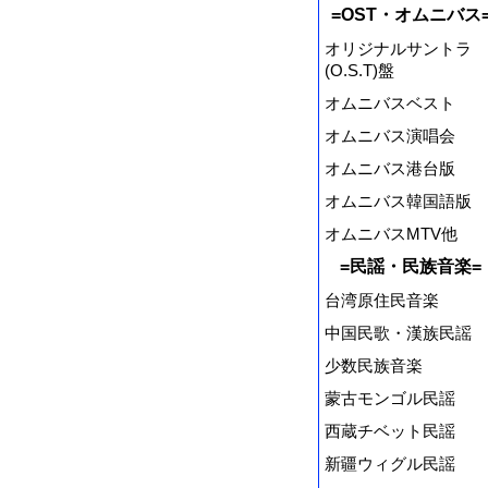
=OST・オムニバス
オリジナルサントラ
(O.S.T)盤
オムニバスベスト
オムニバス演唱会
オムニバス港台版
オムニバス韓国語版
オムニバスMTV他
=民謡・民族音楽=
台湾原住民音楽
中国民歌・漢族民謡
少数民族音楽
蒙古モンゴル民謡
西蔵チベット民謡
新疆ウィグル民謡