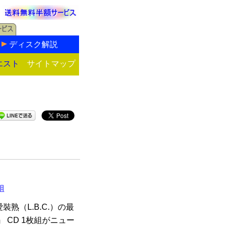
ディスク解説
エスト
サイトマップ
組
熟（L.B.C.）の最
 CD 1枚組がニュー