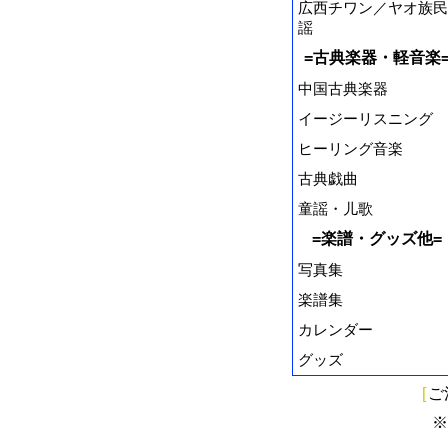
広西チワン／ヤオ族民
謡
=古典楽器・軽音楽
中国古典楽器
イージーリスニング
ヒーリング音楽
古典戯曲
童謡・儿歌
=楽譜・グッズ他=
写真集
楽譜集
カレンダー
グッズ
[
ご
※