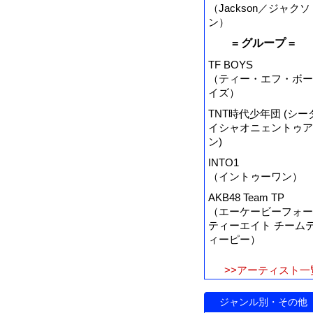
（Jackson／ジャクソ
ン）
= グループ =
TF BOYS
（ティー・エフ・ボー
イズ）
TNT時代少年団 (シー
イシャオニェントゥア
ン)
INTO1
（イントゥーワン）
AKB48 Team TP
（エーケービーフォー
ティーエイト チーム
ィーピー）
>>アーティスト一
ジャンル別・その他