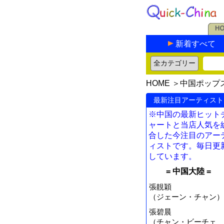
新着すべて
HOME
＞
中国ポップ
最新注目アーティスト
※中国の最新ヒット
ャートと当店人気を
合した今注目のアー
ィストです。毎日更
しています。
= 中国大陸 =
張靚穎
（ジェーン・チャン）
張碧晨
（チャン・ビーチェ