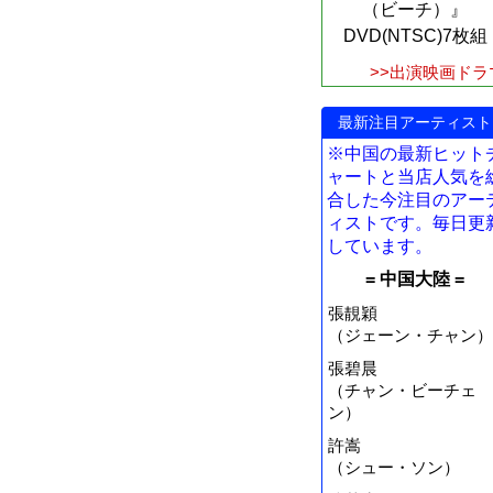
（ビーチ）』
DVD(NTSC)7枚組
>>出演映画ドラ
最新注目アーティスト
※中国の最新ヒット
ャートと当店人気を
合した今注目のアー
ィストです。毎日更
しています。
= 中国大陸 =
張靚穎
（ジェーン・チャン）
張碧晨
（チャン・ビーチェ
ン）
許嵩
（シュー・ソン）