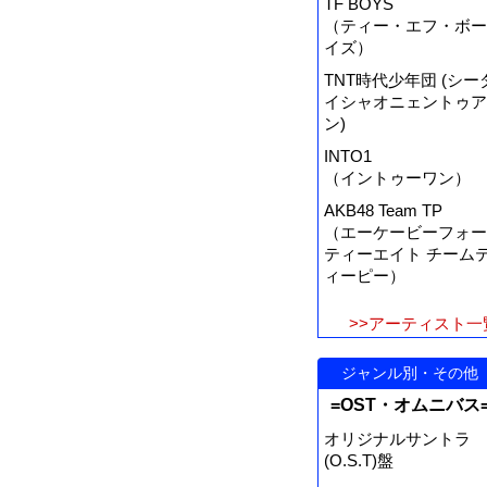
TF BOYS
（ティー・エフ・ボー
イズ）
TNT時代少年団 (シー
イシャオニェントゥア
ン)
INTO1
（イントゥーワン）
AKB48 Team TP
（エーケービーフォー
ティーエイト チーム
ィーピー）
>>アーティスト一
ジャンル別・その他
=OST・オムニバス
オリジナルサントラ
(O.S.T)盤