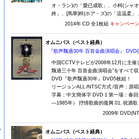
オ・ラン)の「愛已成歌」、小柯(シャオ
終」、[馬華]梓(ホア・ズ)の「這温柔」 、
2014年 CD 全1枚組
キャンペーン価
オムニバス（ベスト経典）
『歌声飄過30年 百首金曲演唱会』 DVD(N
中国CCTVテレビが2008年12月に主
飄過三十年 百首金曲演唱会”をすべて
DVD『歌声飄過30年』DVD5枚組！
リージョンALL /NTSC方式 /音声：原唱M
字幕：中文簡体字 DVD 1 第一場：春回
―1985年） 抒情歌曲的復興 01. 祝酒歌 (李
2009年 DVD(N
=
オムニバス（ベスト経典）