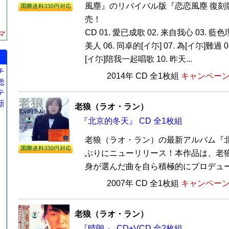
風塵』のリバイバル版『恋恋風塵 復刻版
売！
CD 01. 愛已成歌 02. 来自我心 03. 藍色
マ
美人 06. 同卓的[イ尓] 07. 為[イ尓]難過 
[イ尓]陪我一起唱歌 10. 昨天...
チ
2014年 CD 全1枚組
キャンペーン価
総
テ
新
老狼（ラオ・ラン）
『北京的冬天』 CD 全1枚組
老狼（ラオ・ラン）の最新アルバム『
ぶりにニューリリース！本作品は、老
身が選んだ曲を自ら積極的にプロデュース
2007年 CD 全1枚組
キャンペーン価
老狼（ラオ・ラン）
『晴朗 』 CD+VCD 全2枚組