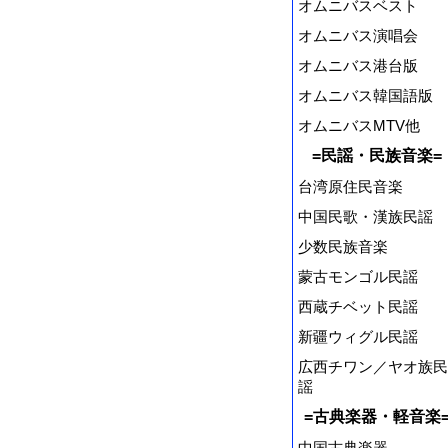
オムニバスベスト
オムニバス演唱会
オムニバス港台版
オムニバス韓国語版
オムニバスMTV他
=民謡・民族音楽=
台湾原住民音楽
中国民歌・漢族民謡
少数民族音楽
蒙古モンゴル民謡
西蔵チベット民謡
新疆ウィグル民謡
広西チワン／ヤオ族民
謡
=古典楽器・軽音楽
中国古典楽器