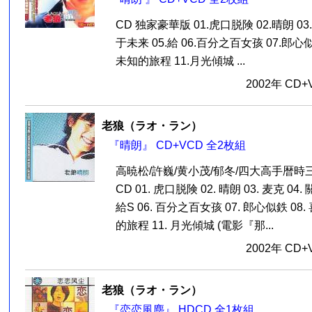
CD 独家豪華版 01.虎口脱険 02.晴朗 0
于未来 05.給 06.百分之百女孩 07.郎心似鉄 
未知的旅程 11.月光傾城 ...
2002年 CD
老狼（ラオ・ラン）
『晴朗』 CD+VCD 全2枚組
高暁松/許巍/黄小茂/郁冬/四大高手暦
CD 01. 虎口脱険 02. 晴朗 03. 麦克 04
給S 06. 百分之百女孩 07. 郎心似鉄 08. 喜
的旅程 11. 月光傾城 (電影『那...
2002年 CD
老狼（ラオ・ラン）
『恋恋風塵』 HDCD 全1枚組