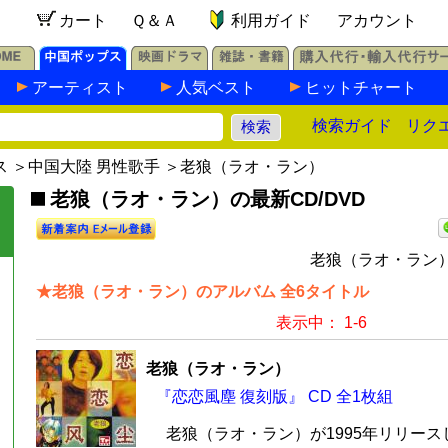
カート
Ｑ＆Ａ
利用ガイド
アカウント
アーティスト
人気ベスト
ヒットチャート
検索ガイド
リク
ス
＞
中国大陸 男性歌手
＞老狼（ラオ・ラン）
老狼（ラオ・ラン）の最新CD/DVD
老狼（ラオ・ラン）
★老狼（ラオ・ラン）のアルバム 全6タイトル
表示中： 1-6
老狼（ラオ・ラン）
『恋恋風塵 復刻版』 CD 全1枚組
老狼（ラオ・ラン）が1995年リリー