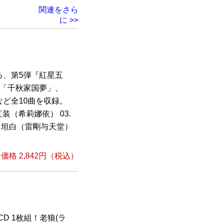
関連をさら
に >>
る、第5弾『紅星五
グ「千秋家国夢」、
ど全10曲を収録。
 紅装（希莉娜依） 03.
5. 坦白（雷剛与天堂）
格 2,842円（税込）
D 1枚組！老狼(ラ