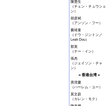
陳楚生
（チェン・チュウシェ
ン）
胡彦斌
（アンソン・フー）
竇靖童
（ドウ・ジントン／
Leah Dou）
那英
（ナー・イン）
張杰
（ジェイソン・チャ
ン）
= 香港台湾 =
庾澄慶
（ハーレム・ユー）
莫文蔚
（カレン・モク）
陳嘉樺