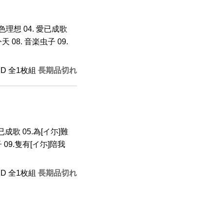
 藍色理想 04. 愛已成歌
天 08. 音楽虫子 09.
CD 全1枚組
長期品切れ
已成歌 05.為[イ尓]難
 09.隻有[イ尓]陪我
CD 全1枚組
長期品切れ