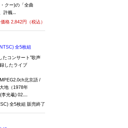
・クー)の「全曲
許巍...
格 2,842円（税込）
TSC) 全5枚組
催したコンサート”歌声
収録したライブ
PEG2.0ch北京語 /
大地（1978年
光羲) 02....
TSC) 全5枚組
販売終了