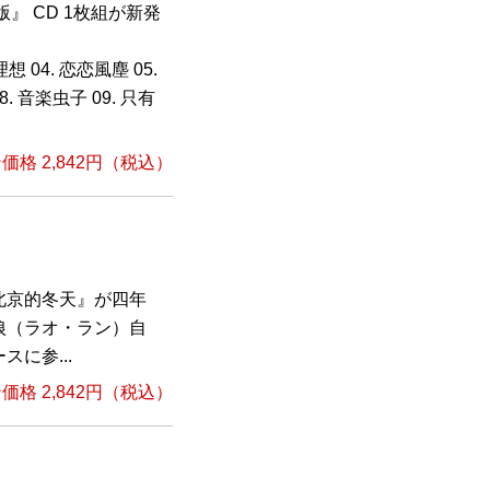
』 CD 1枚組が新発
理想 04. 恋恋風塵 05.
08. 音楽虫子 09. 只有
格 2,842円（税込）
北京的冬天』が四年
狼（ラオ・ラン）自
に参...
格 2,842円（税込）