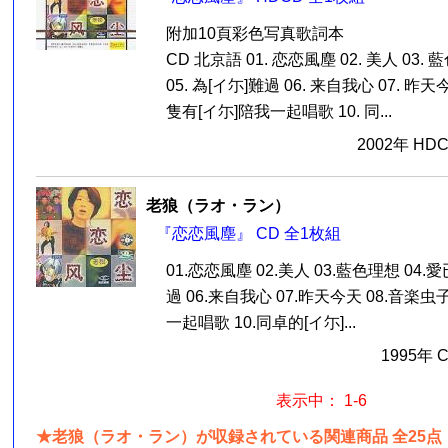
附加10頁彩色写真歌詞本
CD 北京語 01. 恋恋風塵 02. 美人 03.
05. 為[イ尓]難過 06. 来自我心 07. 昨天今
隻有[イ尓]陪我一起唱歌 10. 同...
2002年 HD
老狼（ラオ・ラン）
『恋恋風塵』 CD 全1枚組
01.恋恋風塵 02.美人 03.藍色理想 04.愛
過 06.来自我心 07.昨天今天 08.音楽虫子
一起唱歌 10.同卓的[イ尓]...
1995年 
表示中： 1-6
★老狼（ラオ・ラン）が収録されている関連商品 全25点