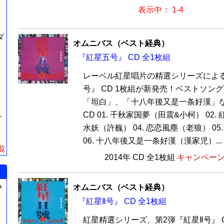
表示中： 1-4
ダ
オムニバス（ベスト経典）
『紅星五号』 CD 全1枚組
レーベル紅星唱片の精選シリーズによ
号』 CD 1枚組が新発売！ベストソン
「坦白」、「十八年後又是一条好漢」な
CD 01. 千秋家国夢（田震&小柯） 02.
テ
水妖（許巍） 04. 恋恋風塵（老狼） 0
06. 十八年後又是一条好漢（漢家児）...
覧
2014年 CD 全1枚組
キャンペーン価
=
オムニバス（ベスト経典）
『紅星Ⅱ号』 CD 全1枚組
紅星精選シリーズ、第2弾『紅星Ⅱ号』 C