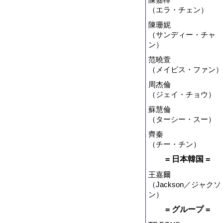
（エラ・チェン）
陳珊妮
（サンディー・チャ
ン）
范曉萱
（メイビス・ファン）
周杰倫
（ジェイ・チョウ）
蘇慧倫
（ターシー・スー）
齊秦
（チー・チン）
= 日本韓国 =
王嘉爾
（Jackson／ジャクソ
ン）
= グループ =