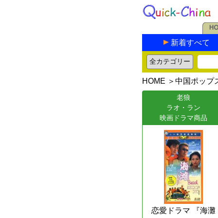
新着すべて
HOME
＞
中国ポップ
老狼
ラオ・ラン
映画ドラマ商品
恋愛ドラマ 『海灘