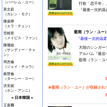
（ハーレム・ユー）
打歌「恋千年」
莫文蔚
『最後一次的温柔
（カレン・モク）
陳嘉樺
（エラ・チェン）
藍雨（ラン・ユー
范曉萱
（メイビス・ファン）
『最後一次的温柔』
陳珊妮
大陸のシンガー
（サンディー・チャ
アルバム『最后
ン）
藍雨（ラン・ユー
周杰倫
（ジェイ・チョウ）
蘇慧倫
（ターシー・スー）
洪安妮
★藍雨（ラン・ユー）が収録されて
（ホン・アンニ）
= 日本韓国 =
王嘉爾