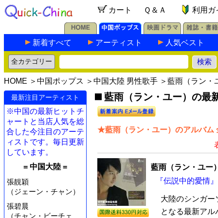
カート
Ｑ＆Ａ
利用ガ
新着すべて
アーティスト
人気ベスト
HOME
＞
中国ポップス
＞
中国大陸 男性歌手
＞藍雨（ラン・
藍雨（ラン・ユー）の最新C
最新注目アーティスト
※中国の最新ヒットチ
ャートと当店人気を総
★藍雨（ラン・ユー）のアルバム 
合した今注目のアーテ
ィストです。毎日更新
しています。
= 中国大陸 =
藍雨（ラン・ユー
『伝説中的愛情』 
張靚穎
（ジェーン・チャン）
大陸のシンガー
張碧晨
となる最新アルバ
（チャン・ビーチェ