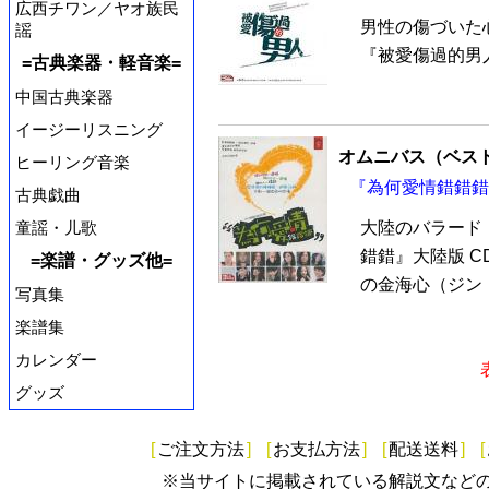
広西チワン／ヤオ族民
男性の傷づいた
謡
『被愛傷過的男
=古典楽器・軽音楽=
中国古典楽器
イージーリスニング
オムニバス（ベス
ヒーリング音楽
『為何愛情錯錯錯』
古典戯曲
童謡・儿歌
大陸のバラード
錯錯』大陸版 C
=楽譜・グッズ他=
の金海心（ジン・
写真集
楽譜集
カレンダー
グッズ
[
ご注文方法
]
[
お支払方法
]
[
配送送料
]
[
※当サイトに掲載されている解説文など