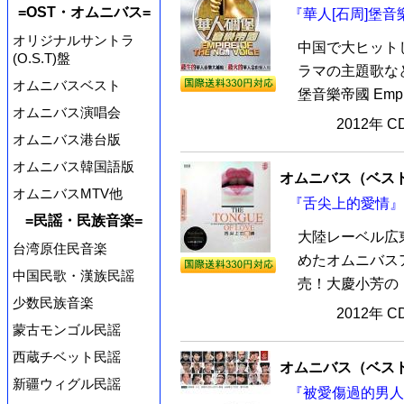
=OST・オムニバス=
『華人[石周]堡音
オリジナルサントラ
中国で大ヒット
(O.S.T)盤
ラマの主題歌な
オムニバスベスト
堡音樂帝國 Empire 
オムニバス演唱会
2012年 
オムニバス港台版
オムニバス韓国語版
オムニバス（ベス
オムニバスMTV他
『舌尖上的愛情』 
=民謡・民族音楽=
大陸レーベル広
台湾原住民音楽
めたオムニバスア
中国民歌・漢族民謡
売！大慶小芳の「
少数民族音楽
2012年 
蒙古モンゴル民謡
西蔵チベット民謡
オムニバス（ベス
新疆ウィグル民謡
『被愛傷過的男人』