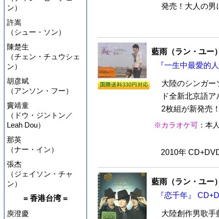
発売！大人の男に
ン）
許嵩
（シュー・ソン）
陳楚生
藍雨（ラン・ユー
（チェン・チュウシェ
『一生中最愛的人』
ン）
胡彦斌
大陸のシンガー
（アンソン・フー）
ド全新北京語ア
竇靖童
2枚組が新発売！
（ドウ・ジントン／
Leah Dou）
※カラオケ可
：本
那英
（ナー・イン）
2010年 CD+D
張杰
（ジェイソン・チャ
藍雨（ラン・ユー
ン）
『恋千年』 CD+D
= 香港台湾 =
庾澄慶
大陸創作男歌手