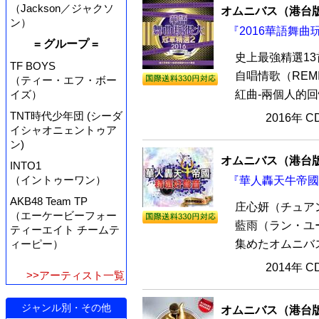
（Jackson／ジャクソ
オムニバス（港台
ン）
『2016華語舞曲
= グループ =
史上最強精選13首
TF BOYS
自唱情歌（REMI
（ティー・エフ・ボー
紅曲-兩個人的回
イズ）
TNT時代少年団 (シーダ
2016年 
イシャオニェントゥア
ン)
オムニバス（港台
INTO1
（イントゥーワン）
『華人轟天牛帝國精
AKB48 Team TP
庄心妍（チュア
（エーケービーフォー
藍雨（ラン・ユ
ティーエイト チームテ
集めたオムニバス
ィーピー）
2014年 
>>アーティスト一覧
ジャンル別・その他
オムニバス（港台