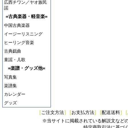
広西チワン／ヤオ族民
謡
=古典楽器・軽音楽=
中国古典楽器
イージーリスニング
ヒーリング音楽
古典戯曲
童謡・儿歌
=楽譜・グッズ他=
写真集
楽譜集
カレンダー
グッズ
[
ご注文方法
]
[
お支払方法
]
[
配送送料
]
[
※当サイトに掲載されている解説文など
特定商取引法に基づ