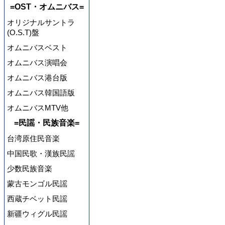
=OST・オムニバス=
オリジナルサントラ
(O.S.T)盤
オムニバスベスト
オムニバス演唱会
オムニバス港台版
オムニバス韓国語版
オムニバスMTV他
=民謡・民族音楽=
台湾原住民音楽
中国民歌・漢族民謡
少数民族音楽
蒙古モンゴル民謡
西蔵チベット民謡
新疆ウィグル民謡