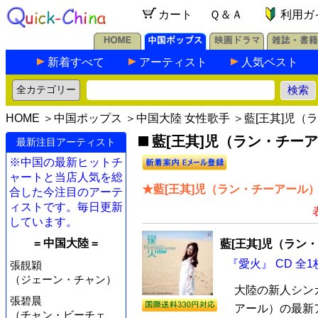
カート
Ｑ＆Ａ
利用ガ
新着すべて
アーティスト
人気ベスト
HOME
＞
中国ポップス
＞
中国大陸 女性歌手
＞藍[王其]児（
藍[王其]児（ラン・チーア
最新注目アーティスト
※中国の最新ヒットチ
ャートと当店人気を総
★藍[王其]児（ラン・チーアール）
合した今注目のアーテ
ィストです。毎日更新
しています。
= 中国大陸 =
藍[王其]児（ラン
『愛火』 CD 全1
張靚穎
（ジェーン・チャン）
大陸の新人シン
張碧晨
アール）の最新ア
（チャン・ビーチェ