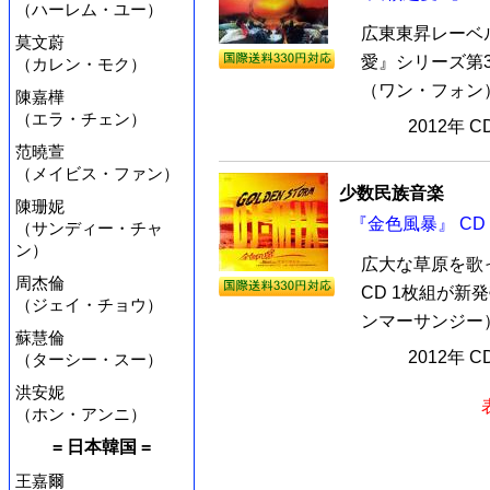
（ハーレム・ユー）
広東東昇レーベ
莫文蔚
愛』シリーズ第3
（カレン・モク）
（ワン・フォン）
陳嘉樺
（エラ・チェン）
2012年 
范曉萱
（メイビス・ファン）
少数民族音楽
陳珊妮
『金色風暴』 CD
（サンディー・チャ
ン）
広大な草原を歌
周杰倫
CD 1枚組が新
（ジェイ・チョウ）
ンマーサンジー）
蘇慧倫
2012年 
（ターシー・スー）
洪安妮
（ホン・アンニ）
= 日本韓国 =
王嘉爾