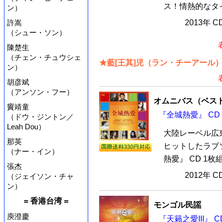
ス！情熱的なタイ
ン）
許嵩
2013年 
（シュー・ソン）
陳楚生
（チェン・チュウシェ
★藍[王其]児（ラン・チーアール
ン）
胡彦斌
（アンソン・フー）
オムニバス（ベス
竇靖童
『全城熱愛』 CD
（ドウ・ジントン／
Leah Dou）
大陸レーベル広
那英
ヒットしたラブ
（ナー・イン）
熱愛』 CD 1
張杰
2012年 
（ジェイソン・チャ
ン）
= 香港台湾 =
モンゴル民謡
庾澄慶
『天籟之愛III』 C