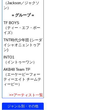
（Jackson／ジャクソ
ン）
= グループ =
TF BOYS
（ティー・エフ・ボー
イズ）
TNT時代少年団 (シーダ
イシャオニェントゥア
ン)
INTO1
（イントゥーワン）
AKB48 Team TP
（エーケービーフォー
ティーエイト チームテ
ィーピー）
>>アーティスト一覧
ジャンル別・その他