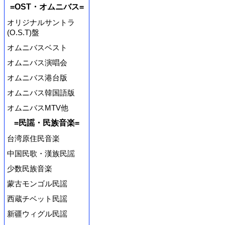
=OST・オムニバス=
オリジナルサントラ
(O.S.T)盤
オムニバスベスト
オムニバス演唱会
オムニバス港台版
オムニバス韓国語版
オムニバスMTV他
=民謡・民族音楽=
台湾原住民音楽
中国民歌・漢族民謡
少数民族音楽
蒙古モンゴル民謡
西蔵チベット民謡
新疆ウィグル民謡