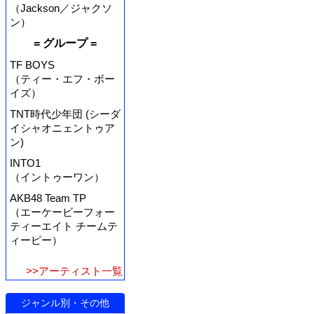
（Jackson／ジャクソ
ン）
= グループ =
TF BOYS
（ティー・エフ・ボー
イズ）
TNT時代少年団 (シーダ
イシャオニェントゥア
ン)
INTO1
（イントゥーワン）
AKB48 Team TP
（エーケービーフォー
ティーエイト チームテ
ィーピー）
>>アーティスト一覧
ジャンル別・その他