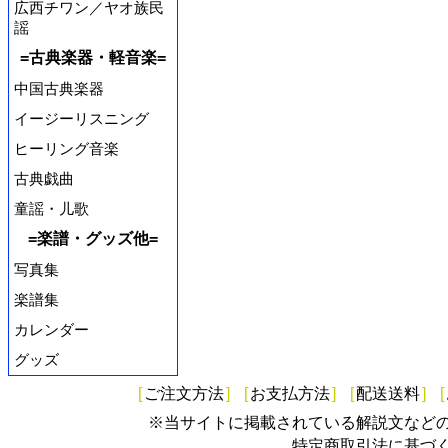
広西チワン／ヤオ族民
謡
=古典楽器・軽音楽=
中国古典楽器
イージーリスニング
ヒーリング音楽
古典戯曲
童謡・儿歌
=楽譜・グッズ他=
写真集
楽譜集
カレンダー
グッズ
[
ご注文方法
]
[
お支払方法
]
[
配送送料
]
[
※当サイトに掲載されている解説文など
特定商取引法に基づ