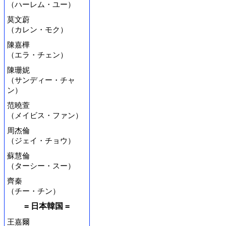
（ハーレム・ユー）
莫文蔚
（カレン・モク）
陳嘉樺
（エラ・チェン）
陳珊妮
（サンディー・チャ
ン）
范曉萱
（メイビス・ファン）
周杰倫
（ジェイ・チョウ）
蘇慧倫
（ターシー・スー）
齊秦
（チー・チン）
= 日本韓国 =
王嘉爾