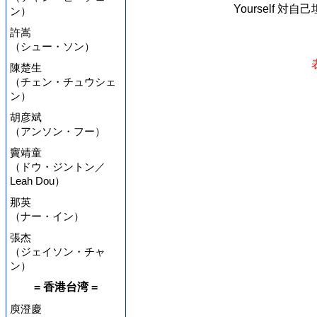
Yourself 対自己坦
ン）
許嵩
（シュー・ソン）
陳楚生
（チェン・チュウシェ
ン）
胡彦斌
（アンソン・フー）
竇靖童
（ドウ・ジントン／
Leah Dou）
那英
（ナー・イン）
張杰
（ジェイソン・チャ
ン）
= 香港台湾 =
庾澄慶