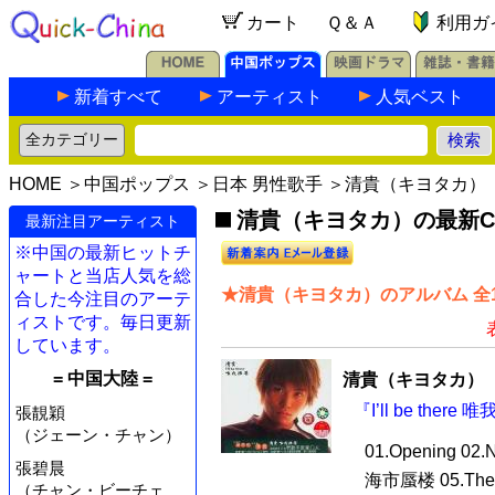
カート
Ｑ＆Ａ
利用ガ
新着すべて
アーティスト
人気ベスト
HOME
＞
中国ポップス
＞
日本 男性歌手
＞清貴（キヨタカ）
清貴（キヨタカ）の最新CD
最新注目アーティスト
※中国の最新ヒットチ
ャートと当店人気を総
★清貴（キヨタカ）のアルバム 全
合した今注目のアーテ
ィストです。毎日更新
しています。
= 中国大陸 =
清貴（キヨタカ）
『I’ll be ther
張靚穎
（ジェーン・チャン）
01.Opening 02.
張碧晨
海市蜃楼 05.The On
（チャン・ビーチェ