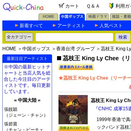
カート
Ｑ＆Ａ
利用ガ
新着すべて
アーティスト
人気ベスト
HOME
＞
中国ポップス
＞
香港台湾 グループ
＞茘枝王 King 
茘枝王 King Ly Che
最新注目アーティスト
※中国の最新ヒットチ
ャートと当店人気を総
★茘枝王 King Ly Chee（リ
合した今注目のアーテ
ィストです。毎日更新
しています。
= 中国大陸 =
茘枝王 King Ly
『CNHC 成軍1
張靚穎
（ジェーン・チャン）
1999年香港
張碧晨
ックバンド茘枝王 
（チャン・ビーチェ