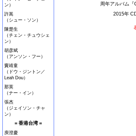
周年アルバム『CN
ン）
許嵩
2015年 
（シュー・ソン）
陳楚生
（チェン・チュウシェ
ン）
胡彦斌
（アンソン・フー）
竇靖童
（ドウ・ジントン／
Leah Dou）
那英
（ナー・イン）
張杰
（ジェイソン・チャ
ン）
= 香港台湾 =
庾澄慶