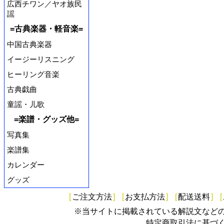
広西チワン／ヤオ族民
謡
=古典楽器・軽音楽=
中国古典楽器
イージーリスニング
ヒーリング音楽
古典戯曲
童謡・儿歌
=楽譜・グッズ他=
写真集
楽譜集
カレンダー
グッズ
[
ご注文方法
]
[
お支払方法
]
[
配送送料
]
[
※当サイトに掲載されている解説文など
特定商取引法に基づ