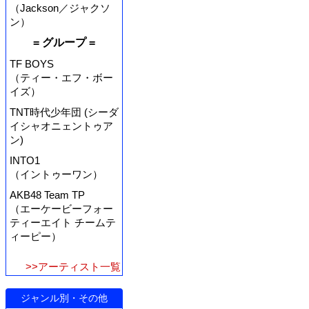
（Jackson／ジャクソ
ン）
= グループ =
TF BOYS
（ティー・エフ・ボー
イズ）
TNT時代少年団 (シーダ
イシャオニェントゥア
ン)
INTO1
（イントゥーワン）
AKB48 Team TP
（エーケービーフォー
ティーエイト チームテ
ィーピー）
>>アーティスト一覧
ジャンル別・その他