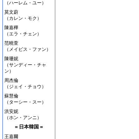
（ハーレム・ユー）
莫文蔚
（カレン・モク）
陳嘉樺
（エラ・チェン）
范曉萱
（メイビス・ファン）
陳珊妮
（サンディー・チャ
ン）
周杰倫
（ジェイ・チョウ）
蘇慧倫
（ターシー・スー）
洪安妮
（ホン・アンニ）
= 日本韓国 =
王嘉爾