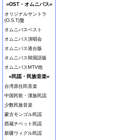
=OST・オムニバス=
オリジナルサントラ
(O.S.T)盤
オムニバスベスト
オムニバス演唱会
オムニバス港台版
オムニバス韓国語版
オムニバスMTV他
=民謡・民族音楽=
台湾原住民音楽
中国民歌・漢族民謡
少数民族音楽
蒙古モンゴル民謡
西蔵チベット民謡
新疆ウィグル民謡