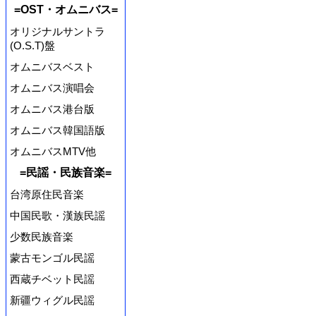
=OST・オムニバス=
オリジナルサントラ
(O.S.T)盤
オムニバスベスト
オムニバス演唱会
オムニバス港台版
オムニバス韓国語版
オムニバスMTV他
=民謡・民族音楽=
台湾原住民音楽
中国民歌・漢族民謡
少数民族音楽
蒙古モンゴル民謡
西蔵チベット民謡
新疆ウィグル民謡