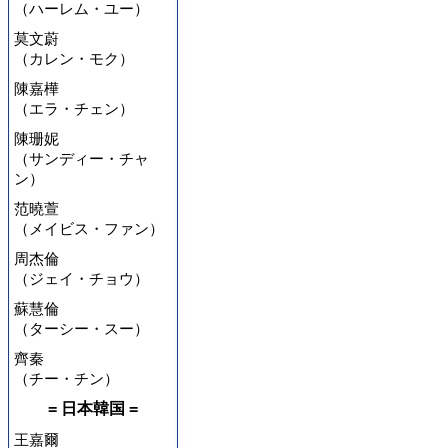
（ハーレム・ユー）
莫文蔚
（カレン・モク）
陳嘉樺
（エラ・チェン）
陳珊妮
（サンディー・チャ
ン）
范曉萱
（メイビス・ファン）
周杰倫
（ジェイ・チョウ）
蘇慧倫
（ターシー・スー）
齊秦
（チー・チン）
= 日本韓国 =
王嘉爾