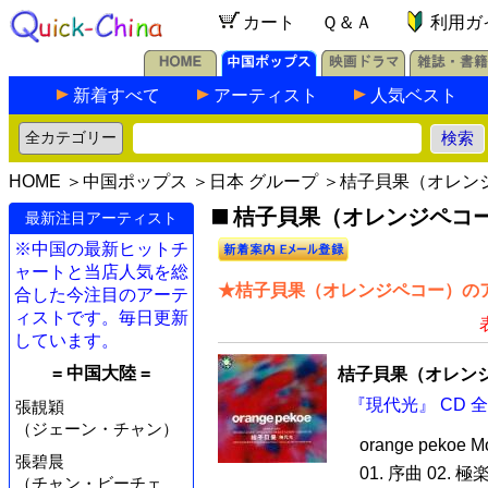
カート
Ｑ＆Ａ
利用ガ
新着すべて
アーティスト
人気ベスト
HOME
＞
中国ポップス
＞
日本 グループ
＞桔子貝果（オレン
桔子貝果（オレンジペコー）
最新注目アーティスト
※中国の最新ヒットチ
ャートと当店人気を総
★桔子貝果（オレンジペコー）のア
合した今注目のアーテ
ィストです。毎日更新
しています。
= 中国大陸 =
桔子貝果（オレン
『現代光』 CD 
張靚穎
（ジェーン・チャン）
orange pekoe Mo
張碧晨
01. 序曲 02. 極
（チャン・ビーチェ