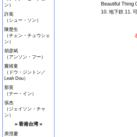
Beautiful Thing
ン）
10. 地下鉄 11. 可
許嵩
（シュー・ソン）
陳楚生
（チェン・チュウシェ
ン）
胡彦斌
（アンソン・フー）
竇靖童
（ドウ・ジントン／
Leah Dou）
那英
（ナー・イン）
張杰
（ジェイソン・チャ
ン）
= 香港台湾 =
庾澄慶