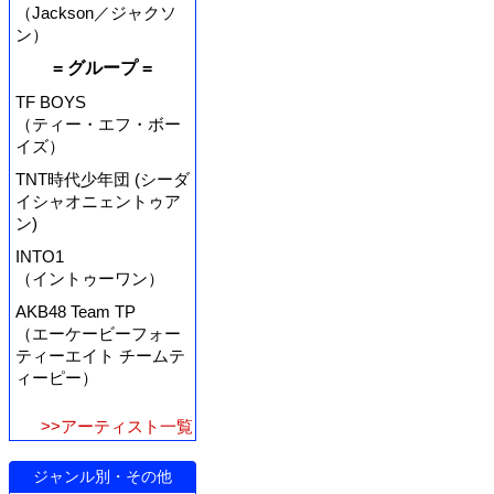
（Jackson／ジャクソ
ン）
= グループ =
TF BOYS
（ティー・エフ・ボー
イズ）
TNT時代少年団 (シーダ
イシャオニェントゥア
ン)
INTO1
（イントゥーワン）
AKB48 Team TP
（エーケービーフォー
ティーエイト チームテ
ィーピー）
>>アーティスト一覧
ジャンル別・その他