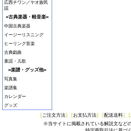
広西チワン／ヤオ族民
謡
=古典楽器・軽音楽=
中国古典楽器
イージーリスニング
ヒーリング音楽
古典戯曲
童謡・儿歌
=楽譜・グッズ他=
写真集
楽譜集
カレンダー
グッズ
[
ご注文方法
]
[
お支払方法
]
[
配送送料
]
[
※当サイトに掲載されている解説文など
特定商取引法に基づ