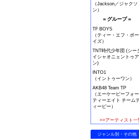
（Jackson／ジャクソ
ン）
= グループ =
TF BOYS
（ティー・エフ・ボー
イズ）
TNT時代少年団 (シー
イシャオニェントゥア
ン)
INTO1
（イントゥーワン）
AKB48 Team TP
（エーケービーフォー
ティーエイト チーム
ィーピー）
>>アーティスト一
ジャンル別・その他