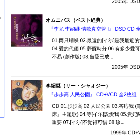
2005年 DS
=
オムニバス（ベスト経典）
『李尤 李紹継 情歌真空管 I』 DSD CD 
01.両只蝴蝶 02.最遠的[イ尓]是我最近的
04.愛的代価 05.夢醒時分 06.有多少愛
不易 (創作版) 08.当愛已成...
2005年 DS
李紹継（リー・シャオジー）
『歩歩高 人民公園』 CD+VCD 全2枚組
CD 01.歩歩高 02.人民公園 03.答応我
床』主題歌) 04.等[イ尓]説愛我 05.貴妃
重要 07.[イ尓]不覚得可惜 08.珍...
1999年 CD