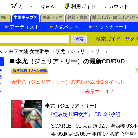
カート
Ｑ＆Ａ
利用ガイド
アカウント
アーティスト
人気ベスト
ヒットチャート
検索ガイド
リク
ス
＞
中国大陸 女性歌手
＞李尤（ジュリア・リー）
李尤（ジュリア・リー）の最新CD/DVD
チ
総
★李尤（ジュリア・リー）のアルバム 全2タイトル
テ
新
表示中： 1-2
李尤（ジュリア・リー）
『紅衣坊 HiFi女声』 CD 全1枚組
SCARLET 01.大舌頭 02.月満西楼 03
娘 05.阿詩瑪 06.一年前 07.我的心里隻有