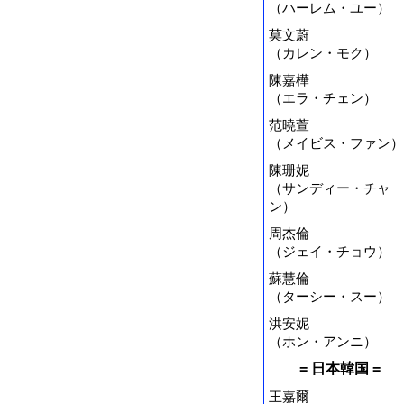
（ハーレム・ユー）
莫文蔚
（カレン・モク）
陳嘉樺
（エラ・チェン）
范曉萱
（メイビス・ファン）
陳珊妮
（サンディー・チャ
ン）
周杰倫
（ジェイ・チョウ）
蘇慧倫
（ターシー・スー）
洪安妮
（ホン・アンニ）
= 日本韓国 =
王嘉爾