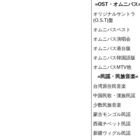
=OST・オムニバス
オリジナルサントラ
(O.S.T)盤
オムニバスベスト
オムニバス演唱会
オムニバス港台版
オムニバス韓国語版
オムニバスMTV他
=民謡・民族音楽=
台湾原住民音楽
中国民歌・漢族民謡
少数民族音楽
蒙古モンゴル民謡
西蔵チベット民謡
新疆ウィグル民謡