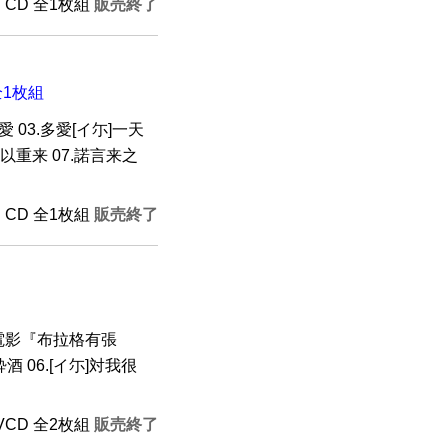
D CD 全1枚組
販売終了
全1枚組
愛 03.多愛[イ尓]一天
可以重来 07.諾言来之
D CD 全1枚組
販売終了
 (電影『布拉格有張
酔酒 06.[イ尓]対我很
+VCD 全2枚組
販売終了