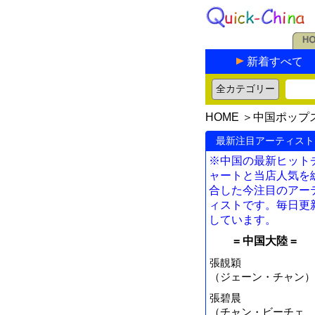
新着すべて
HOME
＞
中国ポップ
最新注目アーティスト
※中国の最新ヒット
ャートと当店人気を
合した今注目のアー
ィストです。毎日更
しています。
= 中国大陸 =
張靚穎
（ジェーン・チャン）
張碧晨
（チャン・ビーチェ