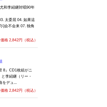
尤和李紹継対唱90年
03. 太委屈 04. 如果這
イ尓]会不会来 07. 独角
格 2,842円（税込）
組
 8』CD1枚組がニ
）と李紹継（リー・
をデュ...
格 2,842円（税込）