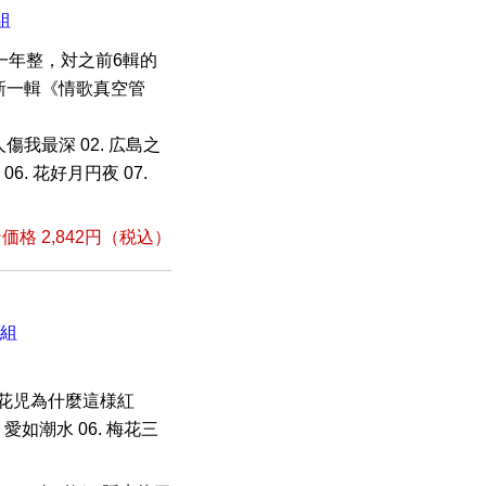
組
一年整，対之前6輯的
新一輯《情歌真空管
傷我最深 02. 広島之
 06. 花好月円夜 07.
格 2,842円（税込）
枚組
3. 花児為什麼這様紅
. 愛如潮水 06. 梅花三