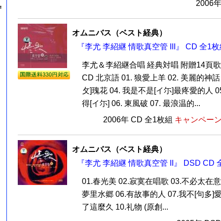
2006
=
オムニバス（ベスト経典）
『李尤 李紹継 情歌真空管 III』 CD 全1
李尤＆李紹継合唱 経典対唱 附贈14頁
CD 北京語 01. 狼愛上羊 02. 美麗的神話 
攵]瑰花 04. 我是不是[イ尓]最疼愛的人 
得[イ尓] 06. 東風破 07. 最浪温的...
2006年 CD 全1枚組
キャンペーン価
オムニバス（ベスト経典）
『李尤 李紹継 情歌真空管 II』 DSD CD
01.春光美 02.寂寞在唱歌 03.不必太在意
夢里水郷 06.有故事的人 07.我不[句多]愛[
了這麼久 10.礼物 (原創...