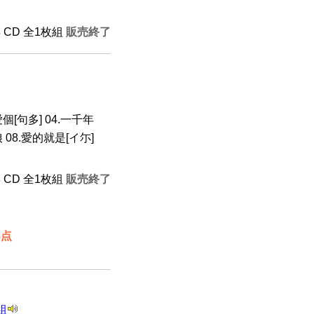
年 CD 全1枚組
販売終了
次愛個[句多] 04.一千年
 08.愛的就是[イ尓]
年 CD 全1枚組
販売終了
8点
組