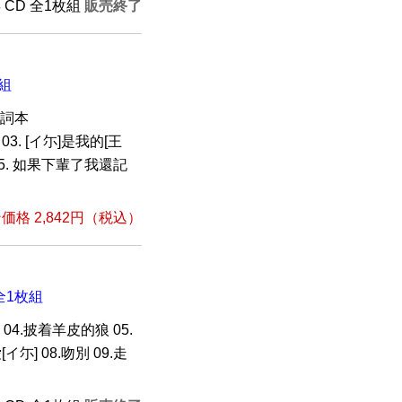
年 CD 全1枚組
販売終了
枚組
歌詞本
03. [イ尓]是我的[王
05. 如果下輩了我還記
格 2,842円（税込）
 全1枚組
 04.披着羊皮的狼 05.
イ尓] 08.吻別 09.走