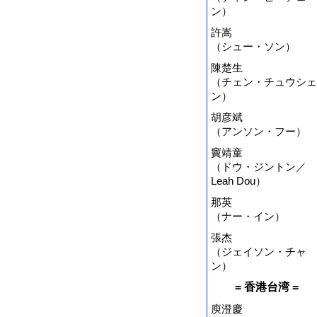
ン）
許嵩
（シュー・ソン）
陳楚生
（チェン・チュウシェ
ン）
胡彦斌
（アンソン・フー）
竇靖童
（ドウ・ジントン／
Leah Dou）
那英
（ナー・イン）
張杰
（ジェイソン・チャ
ン）
= 香港台湾 =
庾澄慶