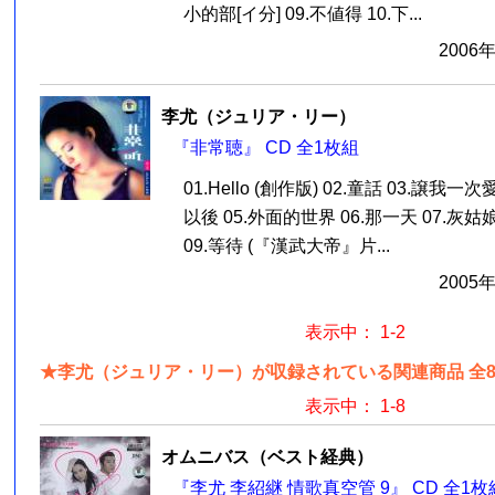
小的部[イ分] 09.不値得 10.下...
2006
李尤（ジュリア・リー）
『非常聴』 CD 全1枚組
01.Hello (創作版) 02.童話 03.譲我一
以後 05.外面的世界 06.那一天 07.灰姑娘
09.等待 (『漢武大帝』片...
2005
表示中： 1-2
★李尤（ジュリア・リー）が収録されている関連商品 全
表示中： 1-8
オムニバス（ベスト経典）
『李尤 李紹継 情歌真空管 9』 CD 全1枚