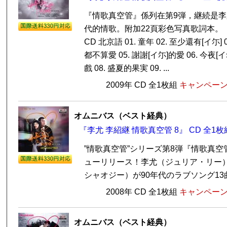
『情歌真空管』係列在第9弾，継続是李
代的情歌。附加22頁彩色写真歌詞本。
CD 北京語 01. 童年 02. 至少還有[イ尓] 
都不算愛 05. 謝謝[イ尓]的愛 06. 今夜[
戲 08. 盛夏的果実 09. ...
2009年 CD 全1枚組
キャンペーン価
オムニバス（ベスト経典）
『李尤 李紹継 情歌真空管 8』 CD 全1枚
”情歌真空管”シリーズ第8弾『情歌真空管
ューリリース！李尤（ジュリア・リー
シャオジー）が90年代のラブソング13曲
2008年 CD 全1枚組
キャンペーン価
オムニバス（ベスト経典）