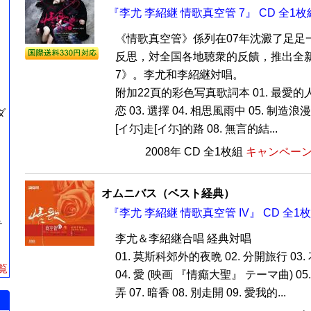
『李尤 李紹継 情歌真空管 7』 CD 全1枚
《情歌真空管》係列在07年沈澱了足足
反思，対全国各地聴衆的反饋，推出全
7》。李尤和李紹継対唱。
附加22頁的彩色写真歌詞本 01. 最愛的人
恋 03. 選擇 04. 相思風雨中 05. 制造浪漫
ダ
[イ尓]走[イ尓]的路 08. 無言的結...
2008年 CD 全1枚組
キャンペーン価
オムニバス（ベスト経典）
『李尤 李紹継 情歌真空管 IV』 CD 全1
テ
李尤＆李紹継合唱 経典対唱
01. 莫斯科郊外的夜晩 02. 分開旅行 0
覧
04. 愛 (映画 『情癲大聖』 テーマ曲) 05
弄 07. 暗香 08. 別走開 09. 愛我的...