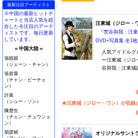
最新注目アーティスト
※中国の最新ヒットチ
ャートと当店人気を総
汪東城（ジロー・
合した今注目のアーテ
『梵谷與我：汪東
ィストです。毎日更新
しています。
DVD+写真集 全1
= 中国大陸 =
人気アイドルグ
張靚穎
ー汪東城（ジロ
（ジェーン・チャン）
谷與我：汪東城的
張碧晨
（チャン・ビーチェ
ン）
許嵩
（シュー・ソン）
★汪東城（ジロー・ワン）が収録さ
陳楚生
（チェン・チュウシェ
ン）
胡彦斌
オリジナルサントラ