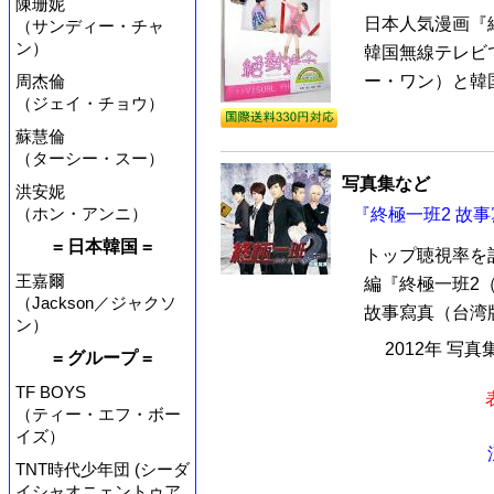
陳珊妮
日本人気漫画『
（サンディー・チャ
ン）
韓国無線テレビ
ー・ワン）と韓国人
周杰倫
（ジェイ・チョウ）
蘇慧倫
（ターシー・スー）
写真集など
洪安妮
（ホン・アンニ）
『終極一班2 故
= 日本韓国 =
トップ聴視率を
王嘉爾
編『終極一班2（K
（Jackson／ジャクソ
故事寫真（台湾版
ン）
2012年 写真
= グループ =
TF BOYS
（ティー・エフ・ボー
イズ）
TNT時代少年団 (シーダ
イシャオニェントゥア