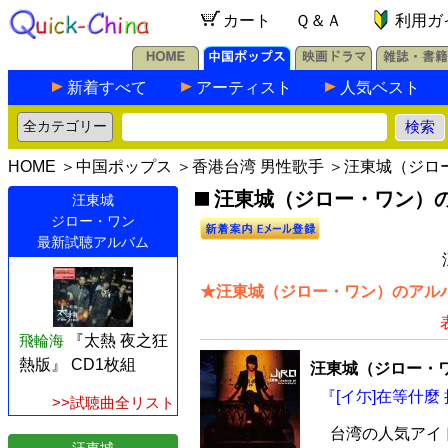
カート
Ｑ＆Ａ
利用ガ
新着すべて
アーティスト
人気ベスト
HOME
＞
中国ポップス
＞
香港台湾 男性歌手
＞汪東城（ジロ
汪東城（ジロー・ワン）の最
汪東城
ジロー・ワン
最新試聴アルバム
★汪東城（ジロー・ワン）のアルバ
飛輪海
『太熱 夜之狂
熱版』 CD1枚組
汪東城（ジロー・
『[イ尓]在等什麼
>>試聴曲全リスト
台湾の人気アイ