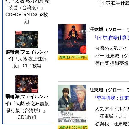
イ)
『太熱 熱力四射 精
『[イ尓]在等什麼
装盤（台湾版）』
CD+DVD(NTSC)2枚
組
汪東城（ジロー・
『[イ尓]在等什麼
台湾の人気アイ
飛輪海(フェイルンハ
バー 汪東城（ジ
イ)
『太熱 夜之狂熱
等什麼 捍衛夢想版
版』 CD1枚組
汪東城（ジロー・
飛輪海(フェイルンハ
『梵谷與我：汪東
イ)
『太熱 夜之狂熱版
人気アイドルグ
發行版（台湾版）』
ー汪東城（ジロ
CD1枚組
谷與我：汪東城的