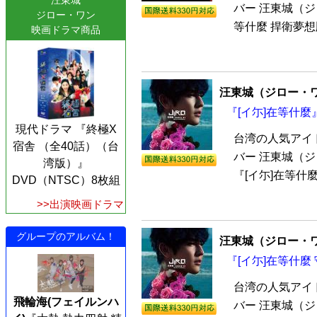
汪東城
バー 汪東城（ジ
ジロー・ワン
等什麼 捍衛夢想版
映画ドラマ商品
汪東城（ジロー・
『[イ尓]在等什麼』
現代ドラマ 『終極X
台湾の人気アイ
宿舎 （全40話）（台
バー 汪東城（ジ
湾版）』
『[イ尓]在等什麼
DVD（NTSC）8枚組
>>出演映画ドラマ
グループのアルバム！
汪東城（ジロー・
『[イ尓]在等什麼
台湾の人気アイ
飛輪海(フェイルンハ
バー 汪東城（ジ