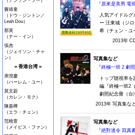
（アンソン・フー）
『原來是美男 電視
竇靖童
人気アイドルグ
（ドウ・ジントン／
Leah Dou）
ー 汪東城（ジ
那英
希（チェン・ユー
（ナー・イン）
2013年 
張杰
（ジェイソン・チャ
ン）
写真集など
= 香港台湾 =
『終極一班 2 
庾澄慶
トップ聴視率を
（ハーレム・ユー）
編『終極一班2（K
莫文蔚
劇照紀念冊（台湾
（カレン・モク）
2013年 写真集な
陳嘉樺
（エラ・チェン）
范曉萱
写真集など
（メイビス・ファン）
『絶對達令 寫真書 V