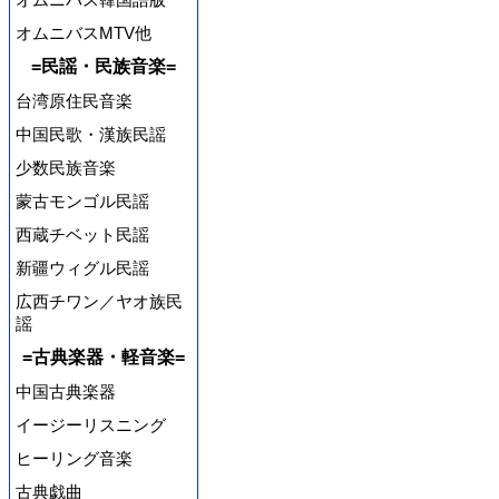
オムニバスMTV他
=民謡・民族音楽=
台湾原住民音楽
中国民歌・漢族民謡
少数民族音楽
蒙古モンゴル民謡
西蔵チベット民謡
新疆ウィグル民謡
広西チワン／ヤオ族民
謡
=古典楽器・軽音楽=
中国古典楽器
イージーリスニング
ヒーリング音楽
古典戯曲