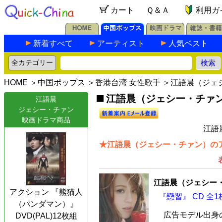
カート
Ｑ＆Ａ
利用ガ
新着すべて
アーティスト
人気ベスト
HOME
＞
中国ポップス
＞
香港台湾 女性歌手
＞江語晨（ジェ
江語晨（ジェシー・チァン）
江語晨
ジェシー・チァン
映画ドラマ商品
江語
★江語晨（ジェシー・チァン）のア
江語晨（ジェシー
アクション 『熊猫人
『戀習』 CD 全1
（パンダマン）』
広告モデル出身
DVD(PAL)12枚組