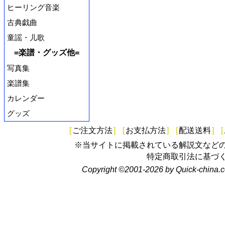
ヒーリング音楽
古典戯曲
童謡・儿歌
=楽譜・グッズ他=
写真集
楽譜集
カレンダー
グッズ
[
ご注文方法
]
[
お支払方法
]
[
配送送料
]
[
※当サイトに掲載されている解説文など
特定商取引法に基づ
Copyright ©2001-2026 by Quick-china.c