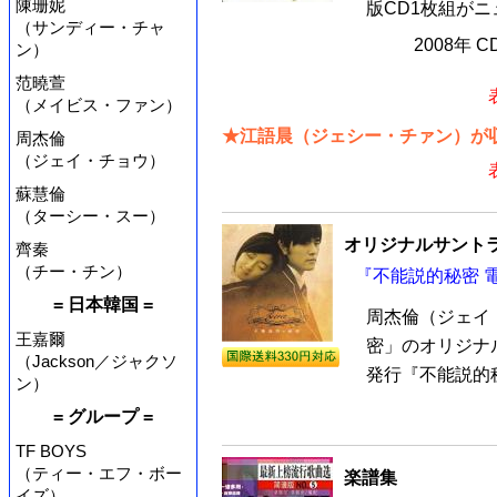
陳珊妮
版CD1枚組がニ
（サンディー・チャ
2008年 
ン）
范曉萱
（メイビス・ファン）
★江語晨（ジェシー・チァン）が収
周杰倫
（ジェイ・チョウ）
蘇慧倫
（ターシー・スー）
オリジナルサントラ
齊秦
（チー・チン）
『不能説的秘密 電
= 日本韓国 =
周杰倫（ジェイ
王嘉爾
密」のオリジナ
（Jackson／ジャクソ
発行『不能説的秘
ン）
= グループ =
TF BOYS
（ティー・エフ・ボー
楽譜集
イズ）