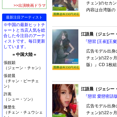
チェン)のセカン
>>出演映画ドラマ
内容は台湾版の『戀
最新注目アーティスト
※中国の最新ヒットチ
ャートと当店人気を総
江語晨（ジェシー
合した今注目のアーテ
ィストです。毎日更新
『戀習 [王崔][王
しています。
広告モデル出身
= 中国大陸 =
チェン)の22ヶ
張靚穎
版）』CD 1枚組
（ジェーン・チャン）
張碧晨
（チャン・ビーチェ
ン）
江語晨（ジェシー
許嵩
『戀習 愛戀密語版
（シュー・ソン）
広告モデル出身
陳楚生
（チェン・チュウシェ
チェン)の22ヶ