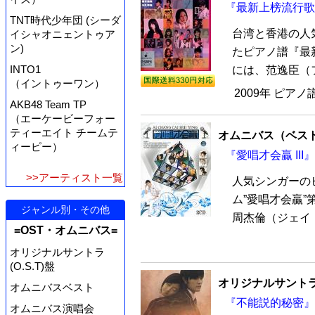
『最新上榜流行歌
TNT時代少年団 (シーダ
台湾と香港の人
イシャオニェントゥア
ン)
たピアノ譜『最
INTO1
には、范逸臣（フ
（イントゥーワン）
2009年 ピアノ
AKB48 Team TP
（エーケービーフォー
ティーエイト チームテ
オムニバス（ベス
ィーピー）
『愛唱才会贏 III』
>>アーティスト一覧
人気シンガーの
ム”愛唱才会贏”
ジャンル別・その他
周杰倫（ジェイ・
=OST・オムニバス=
オリジナルサントラ
(O.S.T)盤
オリジナルサントラ
オムニバスベスト
『不能説的秘密』 
オムニバス演唱会