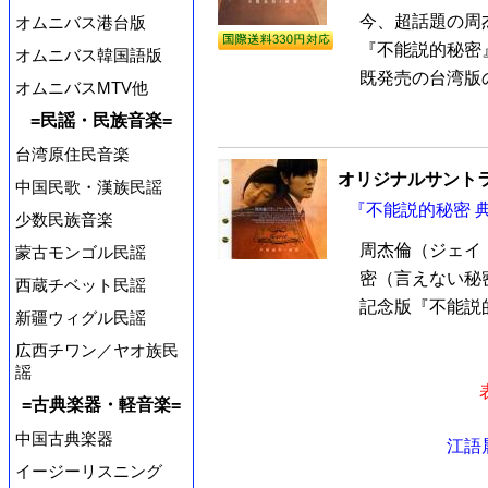
今、超話題の周
オムニバス港台版
『不能説的秘密
オムニバス韓国語版
既発売の台湾版の
オムニバスMTV他
=民謡・民族音楽=
台湾原住民音楽
オリジナルサントラ
中国民歌・漢族民謡
『不能説的秘密 典
少数民族音楽
周杰倫（ジェイ
蒙古モンゴル民謡
密（言えない秘
西蔵チベット民謡
記念版『不能説的
新疆ウィグル民謡
広西チワン／ヤオ族民
謡
=古典楽器・軽音楽=
中国古典楽器
江語
イージーリスニング