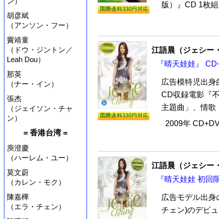
ン）
版）』CD 1枚組
胡彦斌
（アンソン・フー）
竇靖童
（ドウ・ジントン／
江語晨（ジェシー
Leah Dou）
『晴天娃娃』 CD+
那英
広告模特児出身
（ナー・イン）
CD収録電影『
張杰
主題曲」、情歌「
（ジェイソン・チャ
ン）
2009年 CD+D
= 香港台湾 =
庾澄慶
（ハーレム・ユー）
江語晨（ジェシー
莫文蔚
『晴天娃娃 初回限定
（カレン・モク）
陳嘉樺
広告モデル出身
（エラ・チェン）
チェン)のデビ