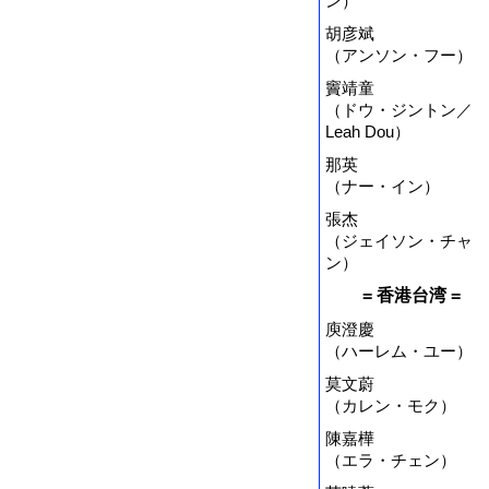
ン）
胡彦斌
（アンソン・フー）
竇靖童
（ドウ・ジントン／
Leah Dou）
那英
（ナー・イン）
張杰
（ジェイソン・チャ
ン）
= 香港台湾 =
庾澄慶
（ハーレム・ユー）
莫文蔚
（カレン・モク）
陳嘉樺
（エラ・チェン）