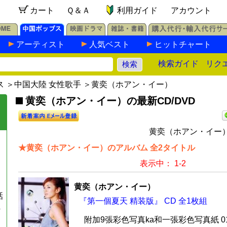
カート
Ｑ＆Ａ
利用ガイド
アカウント
アーティスト
人気ベスト
ヒットチャート
検索ガイド
リク
ス
＞
中国大陸 女性歌手
＞黄奕（ホアン・イー）
黄奕（ホアン・イー）の最新CD/DVD
黄奕（ホアン・イー）
★黄奕（ホアン・イー）のアルバム 全2タイトル
表示中： 1-2
黄奕（ホアン・イー）
話
『第一個夏天 精装版』 CD 全1枚組
4
附加9張彩色写真ka和一張彩色写真紙 01