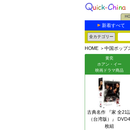
新着すべて
HOME
＞
中国ポップ
黄奕
ホアン・イー
映画ドラマ商品
古典名作 『家 全21
（台湾版）』 DVD
枚組