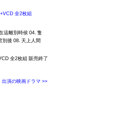
+VCD 全2枚組
. 在這離別時侯 04. 隻
自君別後 08. 天上人間
+VCD 全2枚組
販売終了
出演の映画ドラマ >>