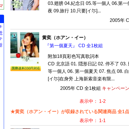
03.翅膀 04.紀念日 05.等一個人 06.第一
マ
夜 09.旅行 10.只要[イ尓]...
2005年 
チ
総
黄奕（ホアン・イー）
テ
新
『第一個夏天』 CD 全1枚組
附加18頁彩色写真歌詞本
CD 北京語 01. 隠形日記 02. 停不了 03. 
等一個人 06. 第一個夏天 07. 焦点 08. 白夜
[イ尓]在身旁 上海新索音楽有限...
2005年 CD 全1枚組
キャンペーン価
表示中： 1-2
★黄奕（ホアン・イー）が収録されている関連商品 全1
表示中： 1-1