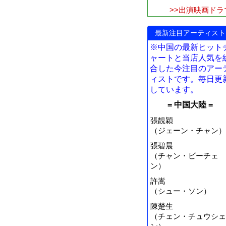
>>出演映画ドラ
最新注目アーティスト
※中国の最新ヒット
ャートと当店人気を
合した今注目のアー
ィストです。毎日更
しています。
= 中国大陸 =
張靚穎
（ジェーン・チャン）
張碧晨
（チャン・ビーチェ
ン）
許嵩
（シュー・ソン）
陳楚生
（チェン・チュウシェ