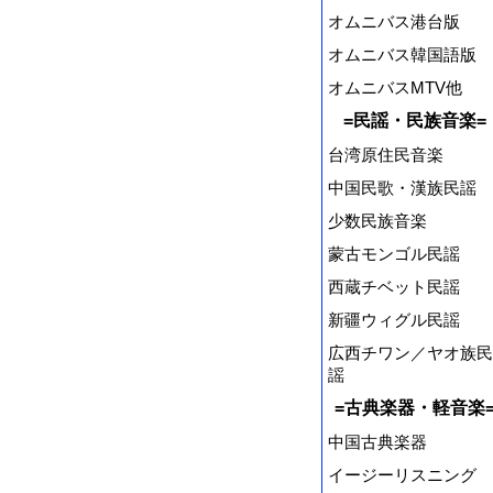
オムニバス港台版
オムニバス韓国語版
オムニバスMTV他
=民謡・民族音楽=
台湾原住民音楽
中国民歌・漢族民謡
少数民族音楽
蒙古モンゴル民謡
西蔵チベット民謡
新疆ウィグル民謡
広西チワン／ヤオ族民
謡
=古典楽器・軽音楽
中国古典楽器
イージーリスニング