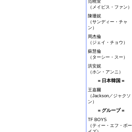
范曉萱
（メイビス・ファン）
陳珊妮
（サンディー・チャ
ン）
周杰倫
（ジェイ・チョウ）
蘇慧倫
（ターシー・スー）
洪安妮
（ホン・アンニ）
= 日本韓国 =
王嘉爾
（Jackson／ジャクソ
ン）
= グループ =
TF BOYS
（ティー・エフ・ボー
イズ）