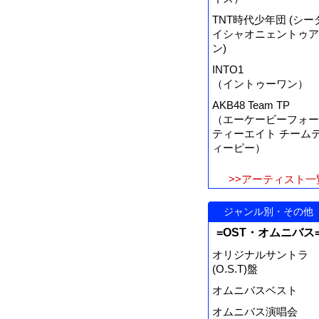
TNT時代少年団 (シー
イシャオニェントゥア
ン)
INTO1
（イントゥーワン）
AKB48 Team TP
（エーケービーフォー
ティーエイト チーム
ィーピー）
>>アーティスト一
ジャンル別・その他
=OST・オムニバス
オリジナルサントラ
(O.S.T)盤
オムニバスベスト
オムニバス演唱会