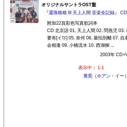
オリジナルサントラOST盤
『還珠格格 III 天上人間 音楽全記録』 CD
附加22頁彩色写真歌詞本
CD 北京語 01. 天上人間 02. 問燕児 03
要有[イ尓] 05. 奈何 06. 最怕別離 07. 
会相逢 09. 小橋流水 10. 西湖柳 ...
2003年 CD
表示中： 1-1
黄奕（ホアン・イー）