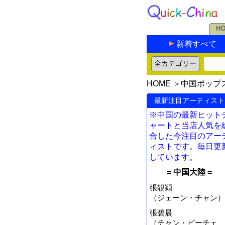
新着すべて
HOME
＞
中国ポップ
最新注目アーティスト
※中国の最新ヒット
ャートと当店人気を
合した今注目のアー
ィストです。毎日更
しています。
= 中国大陸 =
張靚穎
（ジェーン・チャン）
張碧晨
（チャン・ビーチェ