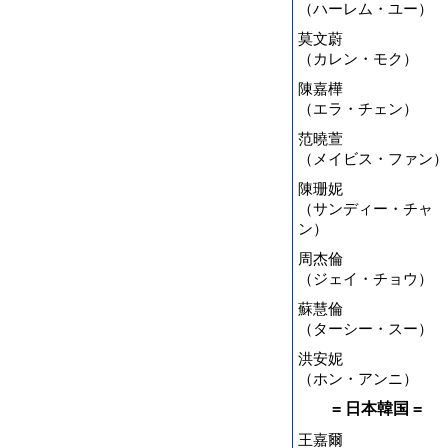
（ハーレム・ユー）
莫文蔚
（カレン・モク）
陳嘉樺
（エラ・チェン）
范曉萱
（メイビス・ファン）
陳珊妮
（サンディー・チャ
ン）
周杰倫
（ジェイ・チョウ）
蘇慧倫
（ターシー・スー）
洪安妮
（ホン・アンニ）
= 日本韓国 =
王嘉爾