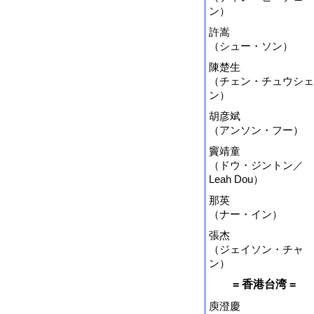
ン）
許嵩
（シュー・ソン）
陳楚生
（チェン・チュウシェ
ン）
胡彦斌
（アンソン・フー）
竇靖童
（ドウ・ジントン／
Leah Dou）
那英
（ナー・イン）
張杰
（ジェイソン・チャ
ン）
= 香港台湾 =
庾澄慶