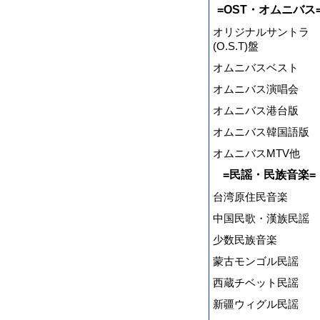
=OST・オムニバス
オリジナルサントラ
(O.S.T)盤
オムニバスベスト
オムニバス演唱会
オムニバス港台版
オムニバス韓国語版
オムニバスMTV他
=民謡・民族音楽=
台湾原住民音楽
中国民歌・漢族民謡
少数民族音楽
蒙古モンゴル民謡
西蔵チベット民謡
新疆ウィグル民謡