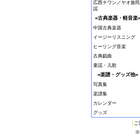
広西チワン／ヤオ族民
謡
=古典楽器・軽音楽
中国古典楽器
イージーリスニング
ヒーリング音楽
古典戯曲
童謡・儿歌
=楽譜・グッズ他=
写真集
楽譜集
カレンダー
グッズ
[
ご
※