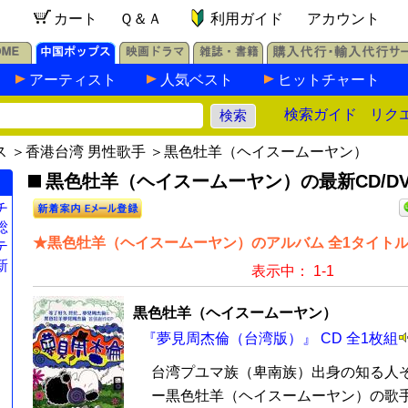
カート
Ｑ＆Ａ
利用ガイド
アカウント
アーティスト
人気ベスト
ヒットチャート
検索ガイド
リク
ス
＞
香港台湾 男性歌手
＞黒色牡羊（ヘイスームーヤン）
黒色牡羊（ヘイスームーヤン）の最新CD/DV
チ
総
★黒色牡羊（ヘイスームーヤン）のアルバム 全1タイト
テ
新
表示中： 1-1
黒色牡羊（ヘイスームーヤン）
『夢見周杰倫（台湾版）』 CD 全1枚組
台湾プユマ族（卑南族）出身の知る人
ー黒色牡羊（ヘイスームーヤン）の歌