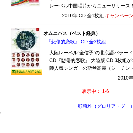
レーベル中国唱片からニューリリース！今
2010年 CD 全1枚組
キャンペーン価
オムニバス（ベスト経典）
『悲傷的恋歌』 CD 全3枚組
大陸レーベル”金信子”の北京語バラー
CD『悲傷的恋歌』 大陸版 CD 3枚組
陸人気シンガーの斯琴高麗（シーチン・カ
2010
表示中： 1-6
顧莉雅（グロリア・グー）
=