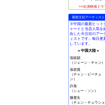
>>出演映画ドラ
最新注目アーティスト
※中国の最新ヒット
ャートと当店人気を
合した今注目のアー
ィストです。毎日更
しています。
= 中国大陸 =
張靚穎
（ジェーン・チャン）
張碧晨
（チャン・ビーチェ
ン）
許嵩
（シュー・ソン）
陳楚生
（チェン・チュウシェ