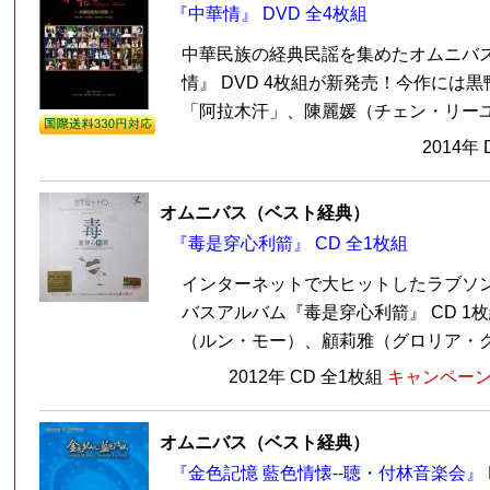
『中華情』 DVD 全4枚組
中華民族の経典民謡を集めたオムニバ
情』 DVD 4枚組が新発売！今作には
「阿拉木汗」、陳麗媛（チェン・リーユェ
2014年
オムニバス（ベスト経典）
『毒是穿心利箭』 CD 全1枚組
インターネットで大ヒットしたラブソ
バスアルバム『毒是穿心利箭』 CD 1
（ルン・モー）、顧莉雅（グロリア・グー
2012年 CD 全1枚組
キャンペーン価
オムニバス（ベスト経典）
『金色記憶 藍色情懐--聴・付林音楽会』 