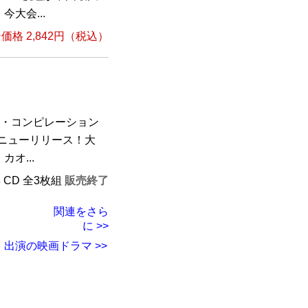
大会...
格 2,842円（税込）
ド・コンピレーション
がニューリリース！大
オ...
年 CD 全3枚組
販売終了
関連をさら
に >>
出演の映画ドラマ >>