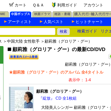
カート
Ｑ＆Ａ
利用ガイド
アカウント
アーティスト
人気ベスト
ヒットチャート
検索ガイド
リク
ス
＞
中国大陸 女性歌手
＞顧莉雅（グロリア・グー）
顧莉雅（グロリア・グー）の最新CD/DVD
顧莉雅（グロリア・グー）
★顧莉雅（グロリア・グー）のアルバム 全4タイトル
表示中： 1-4
顧莉雅（グロリア・グー）
匹
『綻放』 CD 全1枚組
大陸美人シンガー 顧莉雅（グロリア・グ