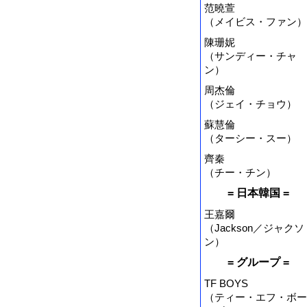
范曉萱
（メイビス・ファン）
陳珊妮
（サンディー・チャ
ン）
周杰倫
（ジェイ・チョウ）
蘇慧倫
（ターシー・スー）
齊秦
（チー・チン）
= 日本韓国 =
王嘉爾
（Jackson／ジャクソ
ン）
= グループ =
TF BOYS
（ティー・エフ・ボー