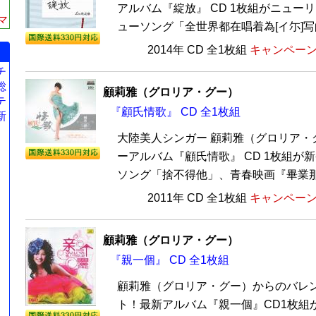
アルバム『綻放』 CD 1枚組がニュー
マ
ューソング「全世界都在唱着為[イ尓]写的
2014年 CD 全1枚組
キャンペーン価
チ
総
顧莉雅（グロリア・グー）
テ
『顧氏情歌』 CD 全1枚組
新
大陸美人シンガー 顧莉雅（グロリア・グ
ーアルバム『顧氏情歌』 CD 1枚組が
ソング「捨不得他」、青春映画『畢業那年
2011年 CD 全1枚組
キャンペーン価
顧莉雅（グロリア・グー）
『親一個』 CD 全1枚組
顧莉雅（グロリア・グー）からのバレ
ト！最新アルバム『親一個』CD1枚組