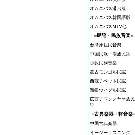
オムニバス港台版
オムニバス韓国語版
オムニバスMTV他
=民謡・民族音楽=
台湾原住民音楽
中国民歌・漢族民謡
少数民族音楽
蒙古モンゴル民謡
西蔵チベット民謡
新疆ウィグル民謡
広西チワン／ヤオ族民
謡
=古典楽器・軽音楽
中国古典楽器
イージーリスニング