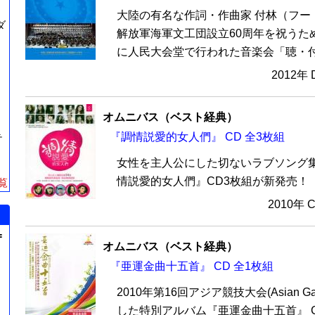
大陸の有名な作詞・作曲家 付林（フー
ダ
解放軍海軍文工団設立60周年を祝うため、
に人民大会堂で行われた音楽会「聴・付林
2012年
オムニバス（ベスト経典）
『調情説愛的女人們』 CD 全3枚組
テ
女性を主人公にした切ないラブソング
情説愛的女人們』CD3枚組が新発売！
覧
2010年 
=
オムニバス（ベスト経典）
『亜運金曲十五首』 CD 全1枚組
2010年第16回アジア競技大会(Asian G
した特別アルバム『亜運金曲十五首』 C