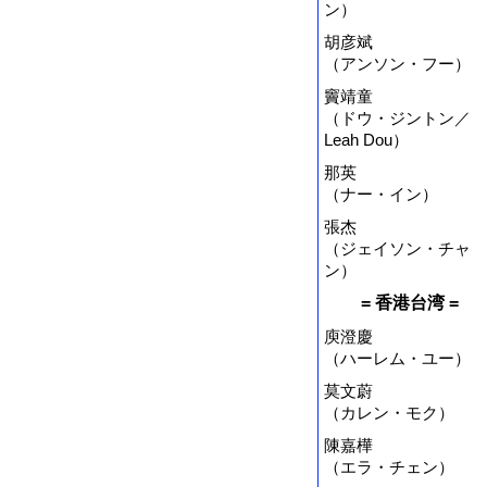
ン）
胡彦斌
（アンソン・フー）
竇靖童
（ドウ・ジントン／
Leah Dou）
那英
（ナー・イン）
張杰
（ジェイソン・チャ
ン）
= 香港台湾 =
庾澄慶
（ハーレム・ユー）
莫文蔚
（カレン・モク）
陳嘉樺
（エラ・チェン）