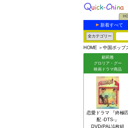
新着すべて
HOME
＞
中国ポップ
顧莉雅
グロリア・グー
映画ドラマ商品
恋愛ドラマ 『終極
配 -DTS-』
DVD(PAL)1枚組