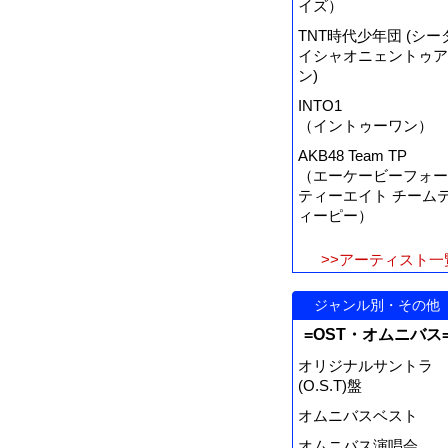
イズ）
TNT時代少年団 (シー
イシャオニェントゥア
ン)
INTO1
（イントゥーワン）
AKB48 Team TP
（エーケービーフォー
ティーエイト チーム
ィーピー）
>>アーティスト一
ジャンル別・その他
=OST・オムニバス
オリジナルサントラ
(O.S.T)盤
オムニバスベスト
オムニバス演唱会