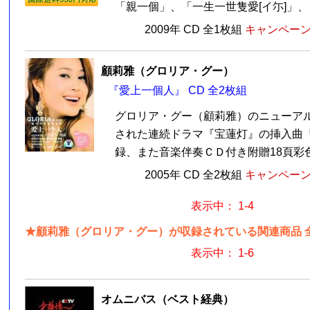
「親一個」、「一生一世隻愛[イ尓]」、「
2009年 CD 全1枚組
キャンペーン価
顧莉雅（グロリア・グー）
『愛上一個人』 CD 全2枚組
グロリア・グー（顧莉雅）のニューアル
された連続ドラマ『宝蓮灯』の挿入曲
録、また音楽伴奏ＣＤ付き附贈18頁彩
2005年 CD 全2枚組
キャンペーン価
表示中： 1-4
★顧莉雅（グロリア・グー）が収録されている関連商品 全
表示中： 1-6
オムニバス（ベスト経典）