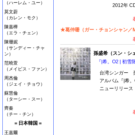
（ハーレム・ユー）
2012年 
莫文蔚
（カレン・モク）
陳嘉樺
★葛仲珊（ガー・チョンシャン／Mi
（エラ・チェン）
陳珊妮
（サンディー・チャ
孫盛希（スン・シェン
ン）
『|希。O2 | 初
范曉萱
（メイビス・ファン）
台湾シンガー 孫
周杰倫
アルバム『|希。O
（ジェイ・チョウ）
ニューリリース！
蘇慧倫
（ターシー・スー）
齊秦
（チー・チン）
= 日本韓国 =
王嘉爾