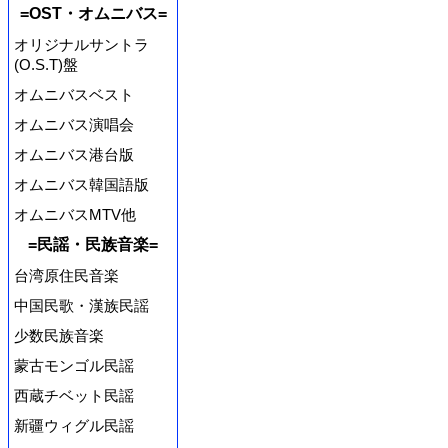
=OST・オムニバス=
オリジナルサントラ
(O.S.T)盤
オムニバスベスト
オムニバス演唱会
オムニバス港台版
オムニバス韓国語版
オムニバスMTV他
=民謡・民族音楽=
台湾原住民音楽
中国民歌・漢族民謡
少数民族音楽
蒙古モンゴル民謡
西蔵チベット民謡
新疆ウィグル民謡