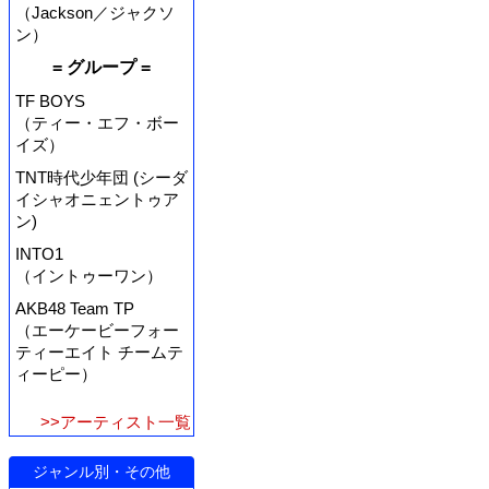
（Jackson／ジャクソ
ン）
= グループ =
TF BOYS
（ティー・エフ・ボー
イズ）
TNT時代少年団 (シーダ
イシャオニェントゥア
ン)
INTO1
（イントゥーワン）
AKB48 Team TP
（エーケービーフォー
ティーエイト チームテ
ィーピー）
>>アーティスト一覧
ジャンル別・その他