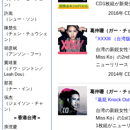
CD1枚組が新発売
ン）
許嵩
2016年 
（シュー・ソン）
陳楚生
葛仲珊（ガー・チョン
（チェン・チュウシェ
『XXXIII （台湾
ン）
胡彦斌
台湾の新鋭女性
（アンソン・フー）
Miss Ko）の2
竇靖童
ニューリリース！葛
（ドウ・ジントン／
Leah Dou）
2014年 
那英
（ナー・イン）
葛仲珊（ガー・チョン
張杰
『葛屁 Knock O
（ジェイソン・チャ
ン）
台湾の新鋭女性
= 香港台湾 =
Miss Ko）の1
1枚組がニューリ
庾澄慶