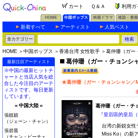
カート
Ｑ＆Ａ
利用ガ
新着すべて
アーティスト
人気ベスト
HOME
＞
中国ポップス
＞
香港台湾 女性歌手
＞葛仲珊（ガー・
葛仲珊（ガー・チョンシャン／
最新注目アーティスト
※中国の最新ヒットチ
ャートと当店人気を総
★葛仲珊（ガー・チョンシャン／Mi
合した今注目のアーテ
ィストです。毎日更新
しています。
= 中国大陸 =
葛仲珊（ガー・チョン
『皇后區的皇后（台
張靚穎
（ジェーン・チャン）
台湾の新鋭女性
張碧晨
Miss Ko）の新
（チャン・ビーチェ