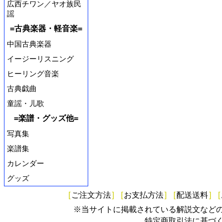
広西チワン／ヤオ族民
謡
=古典楽器・軽音楽=
中国古典楽器
イージーリスニング
ヒーリング音楽
古典戯曲
童謡・儿歌
=楽譜・グッズ他=
写真集
楽譜集
カレンダー
グッズ
[
ご注文方法
]
[
お支払方法
]
[
配送送料
]
[
※当サイトに掲載されている解説文など
特定商取引法に基づ