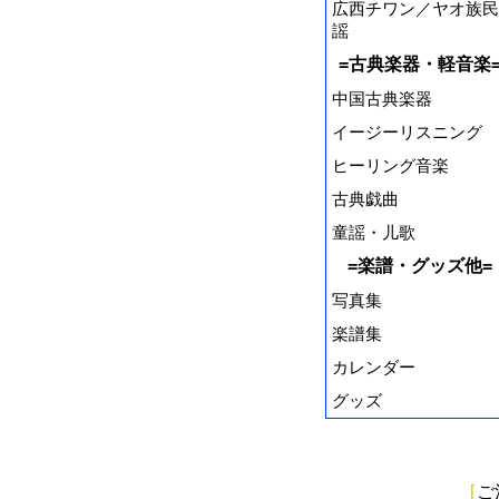
広西チワン／ヤオ族民
謡
=古典楽器・軽音楽
中国古典楽器
イージーリスニング
ヒーリング音楽
古典戯曲
童謡・儿歌
=楽譜・グッズ他=
写真集
楽譜集
カレンダー
グッズ
[
ご