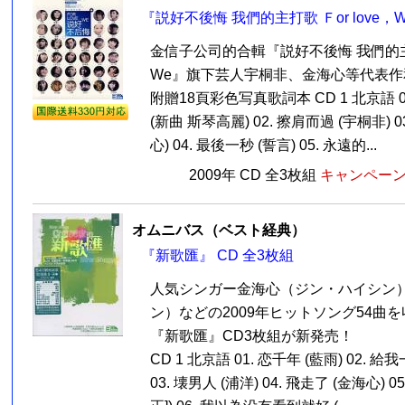
『説好不後悔 我們的主打歌 Ｆor love，W
金信子公司的合輯『説好不後悔 我們的主打歌
We』旗下芸人宇桐非、金海心等代表作
附贈18頁彩色写真歌詞本 CD 1 北京語 
(新曲 斯琴高麗) 02. 擦肩而過 (宇桐非) 
心) 04. 最後一秒 (誓言) 05. 永遠的...
2009年 CD 全3枚組
キャンペーン価
オムニバス（ベスト経典）
『新歌匯』 CD 全3枚組
人気シンガー金海心（ジン・ハイシン
ン）などの2009年ヒットソング54曲
『新歌匯』CD3枚組が新発売！
CD 1 北京語 01. 恋千年 (藍雨) 02. 
03. 壊男人 (浦洋) 04. 飛走了 (金海心) 