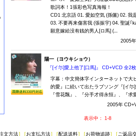
歌詞本！1張彩色写真海報！
CD1 北京語 01. 愛如空気 (孫儷) 02. 
=
03. 不要再来傷害我 (張振宇) 04. 聖誕｢ka｣
願意嫁給没有銭的男人[ロ馬] (...
2005
陽一（ヨウキショウ）
『[イ尓]愛上他了[口馬]』 CD+VCD 全2
字幕：中文簡体字インターネットで大
的愛』に続いて出たラブソング『[イ尓]
『雪花飄』、『分手才得永恒』、『求愛進
2005年 CD
表示中： 1-8
注文方法
]
[
お支払方法
]
[
配送送料
]
[
お荷物追跡
]
[
ご返品