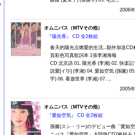
=
2006
オムニバス（MTVその他）
『陽光香』 CD 全2枚組
春天的陽光点燃愛的生活...額外加送CD精
頁彩色写真歌詞本 1張李湘海報
CD 北京語 01. 陽光香 (李湘) 02. 快楽記
説愛[イ尓] (李湘) 04. 愛如空気 (孫儷) 
宇) 06. 看遊世界 (李湘) 07. ...
2005
オムニバス（MTVその他）
『愛如空気』 CD 全2枚組
孫儷(スン・リー)のデビュー曲「愛如
ニバス『愛如空気』大陸版CD2枚組み！