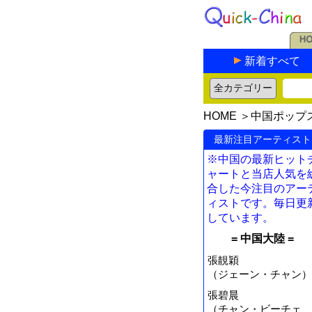
新着すべて
HOME
＞
中国ポップ
最新注目アーティスト
※中国の最新ヒット
ャートと当店人気を
合した今注目のアー
ィストです。毎日更
しています。
= 中国大陸 =
張靚穎
（ジェーン・チャン）
張碧晨
（チャン・ビーチェ