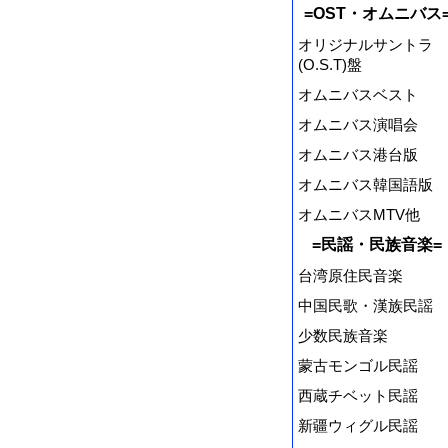
=OST・オムニバス
オリジナルサントラ
(O.S.T)盤
オムニバスベスト
オムニバス演唱会
オムニバス港台版
オムニバス韓国語版
オムニバスMTV他
=民謡・民族音楽=
台湾原住民音楽
中国民歌・漢族民謡
少数民族音楽
蒙古モンゴル民謡
西蔵チベット民謡
新疆ウィグル民謡