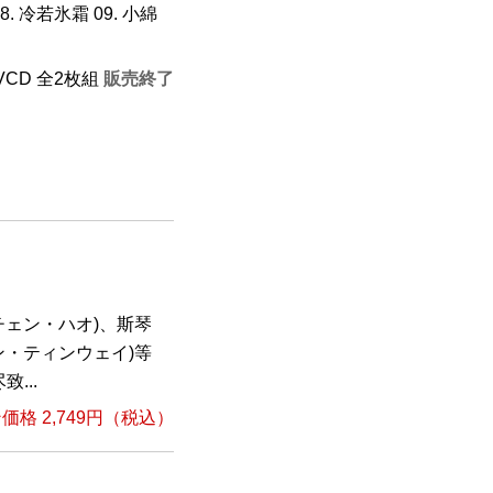
 08. 冷若氷霜 09. 小綿
+VCD 全2枚組
販売終了
チェン・ハオ)、斯琴
ン・ティンウェイ)等
...
格 2,749円（税込）