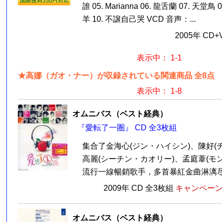
誰 05. Marianna 06. 龍舌蘭 07. 天堂鳥
羊 10. 不譲自己哭 VCD 音声：...
2005年 CD
表示中： 1-1
★高娜（ガオ・ナー）が収録されている関連商品 全8点
表示中： 1-8
オムニバス（ベスト経典）
『愛転了一圏』 CD 全3枚組
集合了金海心(ジン・ハイシン)、陳好(
高麗(シーチン・カオリー)、孟庭葦(モ
流行一線暢銷歌手，多首暴紅金曲淋漓尽致
2009年 CD 全3枚組
キャンペーン価
オムニバス（ベスト経典）