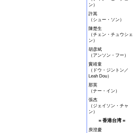
ン）
許嵩
（シュー・ソン）
陳楚生
（チェン・チュウシェ
ン）
胡彦斌
（アンソン・フー）
竇靖童
（ドウ・ジントン／
Leah Dou）
那英
（ナー・イン）
張杰
（ジェイソン・チャ
ン）
= 香港台湾 =
庾澄慶