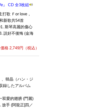
e』 CD 全3枚組
 Ｆor love，
和新歌共54首
01. 斯琴高麗的傷心
03. 説好不後悔 (金海
格 2,749円（税込）
）、韓晶（ハン・ジ
を収録したアルバム
給我一双愛的翅膀 (門麗)
05. 放手 (阿龍正[四／