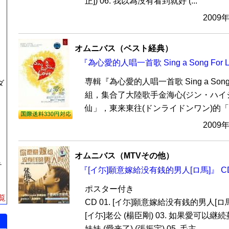
正]) 06. 我以為没有看到就好 (...
2009
オムニバス（ベスト経典）
『為心愛的人唱一首歌 Sing a Song For 
専輯『為心愛的人唱一首歌 Sing a Song F
ダ
組，集合了大陸歌手金海心(ジン・ハイ
仙」，東来東往(ドンライドンワン)的「被
2009
オムニバス（MTVその他）
テ
『[イ尓]願意嫁給没有銭的男人[ロ馬]』 C
ポスター付き
覧
CD 01. [イ尓]願意嫁給没有銭的男人[ロ馬]
[イ尓]老公 (楊臣剛) 03. 如果愛可以継続蔓
妹妹 (愛来了) (張振宇) 05. 毛主...