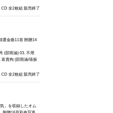
年 CD 全2枚組
販売終了
選金曲11首 附贈14
号 (邵雨涵) 03. 不用
05. 富貴狗 (邵雨涵/張振
年 CD 全2枚組
販売終了
空気」を収録したオム
 附贈16頁彩色写真