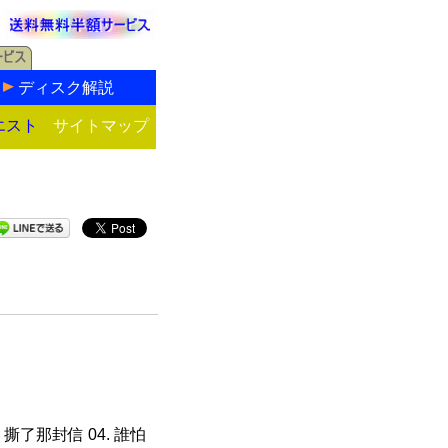
ディスク解説
エスト
サイトマップ
3. 撕了那封信 04. 誰怕