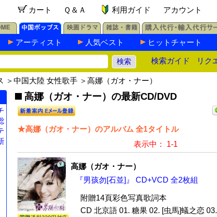
カート
Ｑ＆Ａ
利用ガイド
アカウント
アーティスト
人気ベスト
ヒットチャート
検索ガイド
リク
ス
＞
中国大陸 女性歌手
＞高娜（ガオ・ナー）
高娜（ガオ・ナー）の最新CD/DVD
チ
総
★高娜（ガオ・ナー）のアルバム 全1タイトル
テ
新
表示中： 1-1
高娜（ガオ・ナー）
『男孩勿[石並]』 CD+VCD 全2枚組
附贈14頁彩色写真歌詞本
CD 北京語 01. 糖果 02. [虫馬]蟻之恋 0