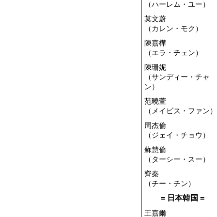
（ハーレム・ユー）
莫文蔚
（カレン・モク）
陳嘉樺
（エラ・チェン）
陳珊妮
（サンディー・チャ
ン）
范曉萱
（メイビス・ファン）
周杰倫
（ジェイ・チョウ）
蘇慧倫
（ターシー・スー）
齊秦
（チー・チン）
= 日本韓国 =
王嘉爾