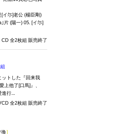
我是[イ尓]老公 (楊臣剛)
片 (陽一) 05. [イ尓]
年 CD 全2枚組
販売終了
枚組
ヒットした『回来我
愛上他了[口馬]』、
行...
+VCD 全2枚組
販売終了
交換
]