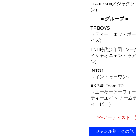
（Jackson／ジャクソ
ン）
= グループ =
TF BOYS
（ティー・エフ・ボー
イズ）
TNT時代少年団 (シー
イシャオニェントゥア
ン)
INTO1
（イントゥーワン）
AKB48 Team TP
（エーケービーフォー
ティーエイト チーム
ィーピー）
>>アーティスト一
ジャンル別・その他