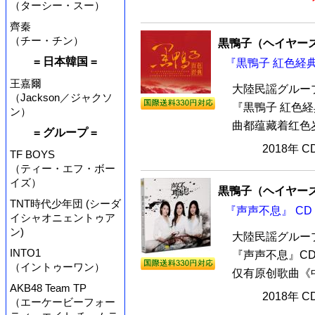
（ターシー・スー）
齊秦
（チー・チン）
黒鴨子（ヘイヤー
= 日本韓国 =
『黒鴨子 紅色経典
王嘉爾
大陸民謡グルー
（Jackson／ジャクソ
『黒鴨子 紅色
ン）
曲都蕴藏着红色岁
= グループ =
2018年 
TF BOYS
（ティー・エフ・ボー
イズ）
黒鴨子（ヘイヤー
TNT時代少年団 (シーダ
『声声不息』 CD
イシャオニェントゥア
ン)
大陸民謡グルー
INTO1
『声声不息』C
（イントゥーワン）
仅有原创歌曲《中
AKB48 Team TP
2018年 
（エーケービーフォー