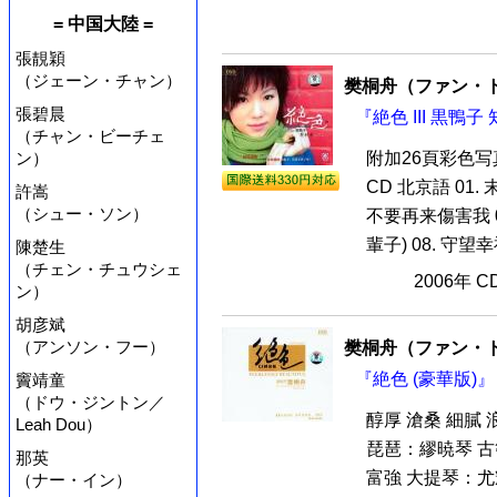
= 中国大陸 =
張靚穎
（ジェーン・チャン）
樊桐舟（ファン・
張碧晨
『絶色 III 黒鴨子
（チャン・ビーチェ
ン）
附加26頁彩色
CD 北京語 01. 
許嵩
（シュー・ソン）
不要再来傷害我 05
輩子) 08. 守望幸福 
陳楚生
（チェン・チュウシェ
2006年 
ン）
胡彦斌
（アンソン・フー）
樊桐舟（ファン・
『絶色 (豪華版)』
竇靖童
（ドウ・ジントン／
醇厚 滄桑 細膩
Leah Dou）
琵琶：繆暁琴 古
那英
富強 大提琴：尤耀
（ナー・イン）