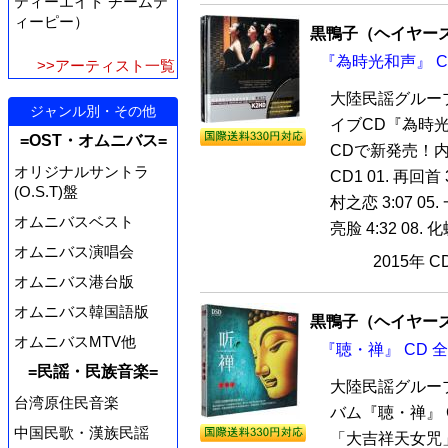
ティーエイト チームテ
ィーピー）
黒鴨子（ヘイヤー
『為時光和声』 C
>>アーティスト一覧
大陸民謡グルー
ジャンル別・その他
イブCD『為時光和
=OST・オムニバス=
CDで新発売！
オリジナルサントラ
CD1 01. 再回首 3
(O.S.T)盤
村之恋 3:07 05.
オムニバスベスト
亮脸 4:32 08. 化蝶
オムニバス演唱会
2015年 
オムニバス港台版
オムニバス韓国語版
黒鴨子（ヘイヤー
オムニバスMTV他
『聴・禅』 CD 
=民謡・民族音楽=
大陸民謡グルー
台湾原住民音楽
バム『聴・禅』 
中国民歌・漢族民謡
「大吉祥天女咒」