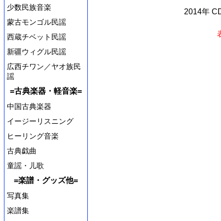
少数民族音楽
2014年 
蒙古モンゴル民謡
西蔵チベット民謡
新疆ウィグル民謡
広西チワン／ヤオ族民
謡
=古典楽器・軽音楽=
中国古典楽器
イージーリスニング
ヒーリング音楽
古典戯曲
童謡・儿歌
=楽譜・グッズ他=
写真集
楽譜集