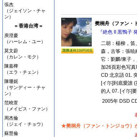
張杰
（ジェイソン・チャ
ン）
樊桐舟（ファン・
= 香港台湾 =
『絶色 II 黒鴨子
庾澄慶
（ハーレム・ユー）
二胡：楊柳，笛
莫文蔚
森，古筝：張暁
（カレン・モク）
它：劉麟/東子
陳嘉樺
加26頁彩色写真
（エラ・チェン）
CD 北京語 01. 
陳珊妮
[イ尓]到底愛誰 (
（サンディー・チャ
的人 07. [イ尓]
ン）
2005年 DSD 
范曉萱
（メイビス・ファン）
周杰倫
（ジェイ・チョウ）
★樊桐舟（ファン・トンジョウ）が
蘇慧倫