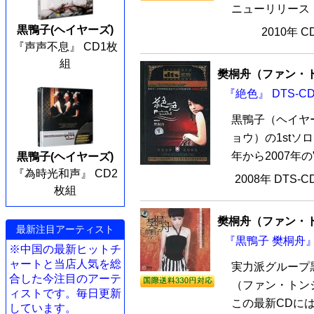
ニューリリース！
黒鴨子(ヘイヤーズ)
2010年 
『声声不息』 CD1枚
組
樊桐舟（ファン・
『絶色』 DTS-C
黒鴨子（ヘイヤ
ョウ）の1stソ
年から2007年の
黒鴨子(ヘイヤーズ)
『為時光和声』 CD2
2008年 DTS-
枚組
樊桐舟（ファン・
最新注目アーティスト
『黒鴨子 樊桐舟』
※中国の最新ヒットチ
ャートと当店人気を総
実力派グループ
合した今注目のアーテ
（ファン・トン
ィストです。毎日更新
この最新CDには
しています。