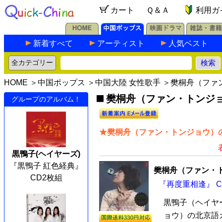
カート
Ｑ＆Ａ
利用ガ
新着すべて
アーティスト
人気ベスト
HOME
＞
中国ポップス
＞
中国大陸 女性歌手
＞樊桐舟（ファ
樊桐舟（ファン・トンジョ
グループのアルバム！
★樊桐舟（ファン・トンジョウ）の
黒鴨子(ヘイヤーズ)
『黒鴨子 紅色経典』
樊桐舟（ファン・
CD2枚組
『再度重相逢』 C
黒鴨子（ヘイヤ
ョウ）の北京語カ