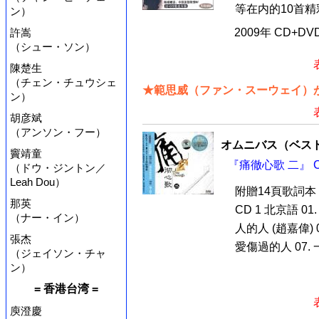
等在内的10首精
ン）
許嵩
2009年 CD+D
（シュー・ソン）
陳楚生
（チェン・チュウシェ
★範思威（ファン・スーウェイ）が
ン）
胡彦斌
（アンソン・フー）
オムニバス（ベス
竇靖童
『痛徹心歌 二』 
（ドウ・ジントン／
Leah Dou）
附贈14頁歌詞本
那英
CD 1 北京語 01
（ナー・イン）
人的人 (趙嘉偉) 0
張杰
愛傷過的人 07. 
（ジェイソン・チャ
ン）
= 香港台湾 =
庾澄慶