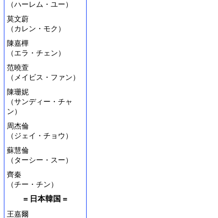
（ハーレム・ユー）
莫文蔚
（カレン・モク）
陳嘉樺
（エラ・チェン）
范曉萱
（メイビス・ファン）
陳珊妮
（サンディー・チャ
ン）
周杰倫
（ジェイ・チョウ）
蘇慧倫
（ターシー・スー）
齊秦
（チー・チン）
= 日本韓国 =
王嘉爾