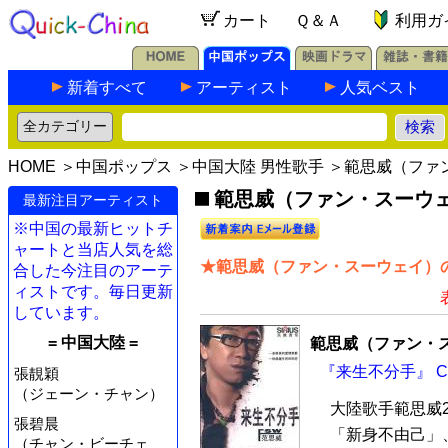
カート
Ｑ＆Ａ
利用ガ
新着すべて
アーティスト
人気ベスト
HOME
＞
中国ポップス
＞
中国大陸 男性歌手
＞範思威（ファ
範思威（ファン・スーウェ
最新注目アーティスト
※中国の最新ヒットチ
ャートと当店人気を総
★範思威（ファン・スーウェイ）の
合した今注目のアーテ
ィストです。毎日更新
しています。
= 中国大陸 =
範思威（ファン・
『来生不分手』 C
張靚穎
（ジェーン・チャン）
大陸歌手範思威
張碧晨
「新身不由己」
（チャン・ビーチェ