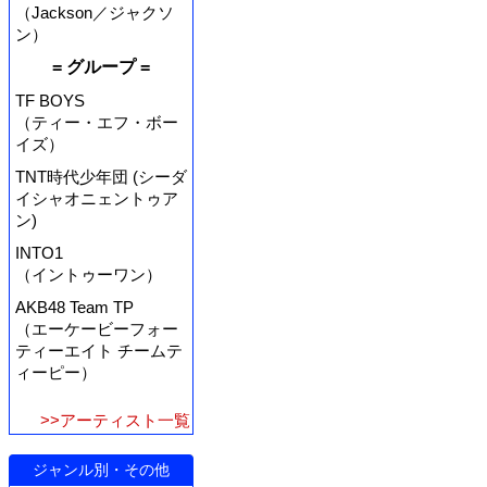
（Jackson／ジャクソ
ン）
= グループ =
TF BOYS
（ティー・エフ・ボー
イズ）
TNT時代少年団 (シーダ
イシャオニェントゥア
ン)
INTO1
（イントゥーワン）
AKB48 Team TP
（エーケービーフォー
ティーエイト チームテ
ィーピー）
>>アーティスト一覧
ジャンル別・その他