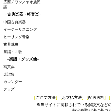
広西チワン／ヤオ族民
謡
=古典楽器・軽音楽=
中国古典楽器
イージーリスニング
ヒーリング音楽
古典戯曲
童謡・儿歌
=楽譜・グッズ他=
写真集
楽譜集
カレンダー
グッズ
[
ご注文方法
]
[
お支払方法
]
[
配送送料
]
[
※当サイトに掲載されている解説文など
特定商取引法に基づ