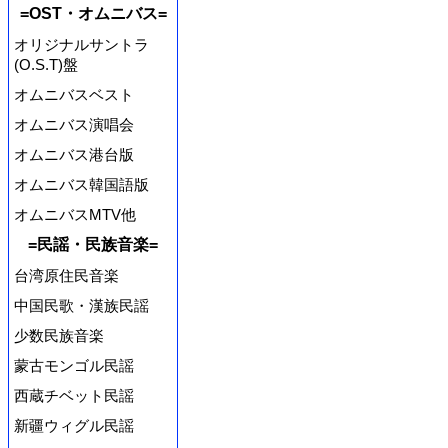
=OST・オムニバス=
オリジナルサントラ
(O.S.T)盤
オムニバスベスト
オムニバス演唱会
オムニバス港台版
オムニバス韓国語版
オムニバスMTV他
=民謡・民族音楽=
台湾原住民音楽
中国民歌・漢族民謡
少数民族音楽
蒙古モンゴル民謡
西蔵チベット民謡
新疆ウィグル民謡