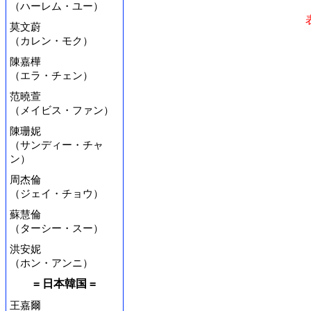
（ハーレム・ユー）
莫文蔚
（カレン・モク）
陳嘉樺
（エラ・チェン）
范曉萱
（メイビス・ファン）
陳珊妮
（サンディー・チャ
ン）
周杰倫
（ジェイ・チョウ）
蘇慧倫
（ターシー・スー）
洪安妮
（ホン・アンニ）
= 日本韓国 =
王嘉爾