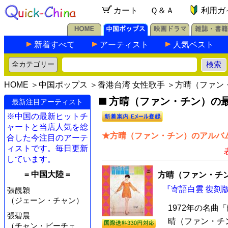
カート
Ｑ＆Ａ
利用ガ
新着すべて
アーティスト
人気ベスト
HOME
＞
中国ポップス
＞
香港台湾 女性歌手
＞方晴（ファン
方晴（ファン・チン）の最新
最新注目アーティスト
※中国の最新ヒットチ
ャートと当店人気を総
★方晴（ファン・チン）のアルバム
合した今注目のアーテ
ィストです。毎日更新
しています。
= 中国大陸 =
方晴（ファン・チ
『寄語白雲 復刻版
張靚穎
（ジェーン・チャン）
1972年の名
張碧晨
晴（ファン・チ
（チャン・ビーチェ