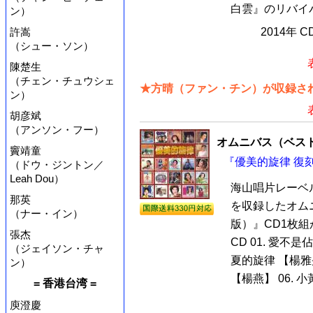
白雲』のリバイバ
ン）
許嵩
2014年 
（シュー・ソン）
陳楚生
（チェン・チュウシェ
★方晴（ファン・チン）が収録され
ン）
胡彦斌
（アンソン・フー）
オムニバス（ベス
竇靖童
『優美的旋律 復刻
（ドウ・ジントン／
Leah Dou）
海山唱片レーベ
那英
を収録したオム
（ナー・イン）
版）』CD1枚
張杰
CD 01. 愛不是
（ジェイソン・チャ
夏的旋律 【楊雅卉
ン）
【楊燕】 06. 小黃
= 香港台湾 =
庾澄慶