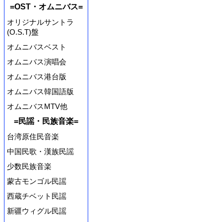
=OST・オムニバス=
オリジナルサントラ
(O.S.T)盤
オムニバスベスト
オムニバス演唱会
オムニバス港台版
オムニバス韓国語版
オムニバスMTV他
=民謡・民族音楽=
台湾原住民音楽
中国民歌・漢族民謡
少数民族音楽
蒙古モンゴル民謡
西蔵チベット民謡
新疆ウィグル民謡