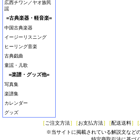
広西チワン／ヤオ族民
謡
=古典楽器・軽音楽=
中国古典楽器
イージーリスニング
ヒーリング音楽
古典戯曲
童謡・儿歌
=楽譜・グッズ他=
写真集
楽譜集
カレンダー
グッズ
[
ご注文方法
]
[
お支払方法
]
[
配送送料
]
[
※当サイトに掲載されている解説文など
特定商取引法に基づ