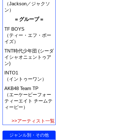
（Jackson／ジャクソ
ン）
= グループ =
TF BOYS
（ティー・エフ・ボー
イズ）
TNT時代少年団 (シーダ
イシャオニェントゥア
ン)
INTO1
（イントゥーワン）
AKB48 Team TP
（エーケービーフォー
ティーエイト チームテ
ィーピー）
>>アーティスト一覧
ジャンル別・その他