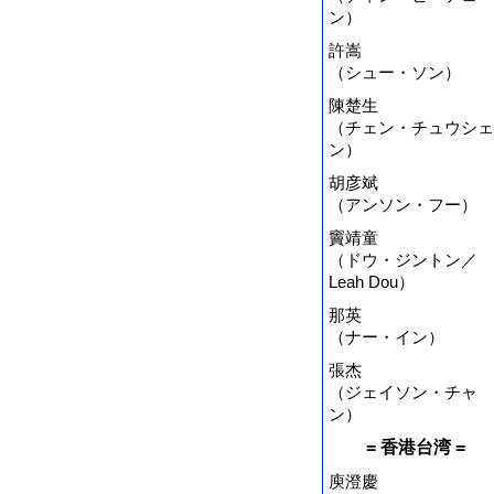
ン）
許嵩
（シュー・ソン）
陳楚生
（チェン・チュウシェ
ン）
胡彦斌
（アンソン・フー）
竇靖童
（ドウ・ジントン／
Leah Dou）
那英
（ナー・イン）
張杰
（ジェイソン・チャ
ン）
= 香港台湾 =
庾澄慶