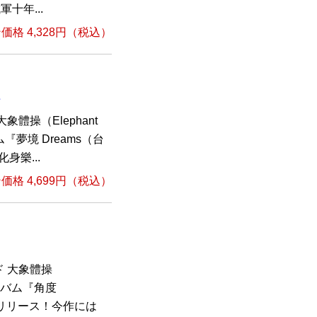
十年...
格 4,328円（税込）
組
體操（Elephant
『夢境 Dreams（台
身樂...
格 4,699円（税込）
 大象體操
アルバム『角度
ューリリース！今作には