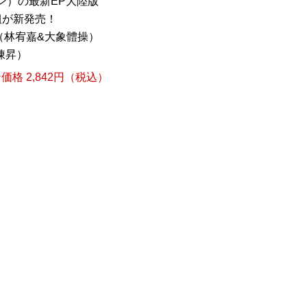
ン）の最新EP大陸版
組が新発売！
gues（林宥嘉&大象體操）
&陳昇）
格 2,842円（税込）