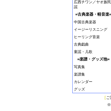
広西チワン／ヤオ族民
謡
=古典楽器・軽音楽
中国古典楽器
イージーリスニング
ヒーリング音楽
古典戯曲
童謡・儿歌
=楽譜・グッズ他=
写真集
楽譜集
カレンダー
グッズ
[
ご
※