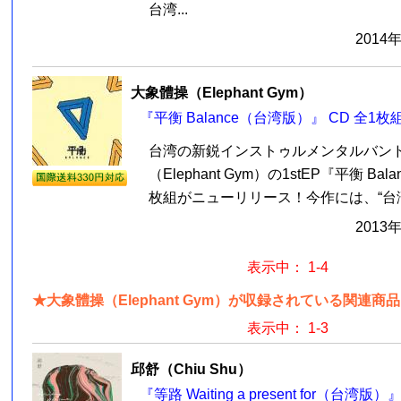
台湾...
2014
大象體操（Elephant Gym）
『平衡 Balance（台湾版）』 CD 全1枚
台湾の新鋭インストゥルメンタルバンド
（Elephant Gym）の1stEP『平衡 Bala
枚組がニューリリース！今作には、“台湾
2013
表示中： 1-4
★大象體操（Elephant Gym）が収録されている関連商品
表示中： 1-3
邱舒（Chiu Shu）
『等路 Waiting a present for（台湾版