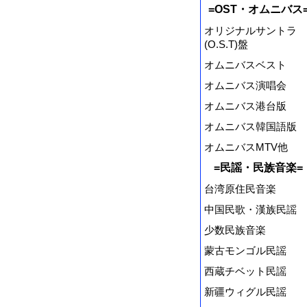
=OST・オムニバス
オリジナルサントラ
(O.S.T)盤
オムニバスベスト
オムニバス演唱会
オムニバス港台版
オムニバス韓国語版
オムニバスMTV他
=民謡・民族音楽=
台湾原住民音楽
中国民歌・漢族民謡
少数民族音楽
蒙古モンゴル民謡
西蔵チベット民謡
新疆ウィグル民謡