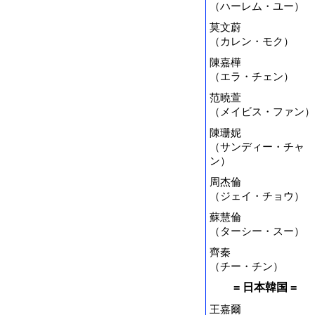
（ハーレム・ユー）
莫文蔚
（カレン・モク）
陳嘉樺
（エラ・チェン）
范曉萱
（メイビス・ファン）
陳珊妮
（サンディー・チャ
ン）
周杰倫
（ジェイ・チョウ）
蘇慧倫
（ターシー・スー）
齊秦
（チー・チン）
= 日本韓国 =
王嘉爾