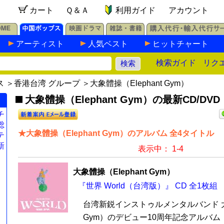
カート
Ｑ＆Ａ
利用ガイド
アカウント
アーティスト
人気ベスト
ヒットチャート
検索ガイド
リク
ス
＞
香港台湾 グループ
＞大象體操（Elephant Gym）
大象體操（Elephant Gym）の最新CD/DVD
チ
総
★大象體操（Elephant Gym）のアルバム 全4タイトル
テ
新
表示中： 1-4
大象體操（Elephant Gym）
『世界 World（台湾版）』 CD 全1枚組
台湾新鋭インストゥルメンタルバンド 大象
Gym）のデビュー10周年記念アルバム『