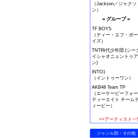
（Jackson／ジャクソ
ン）
= グループ =
TF BOYS
（ティー・エフ・ボー
イズ）
TNT時代少年団 (シー
イシャオニェントゥア
ン)
INTO1
（イントゥーワン）
AKB48 Team TP
（エーケービーフォー
ティーエイト チーム
ィーピー）
>>アーティスト一
ジャンル別・その他