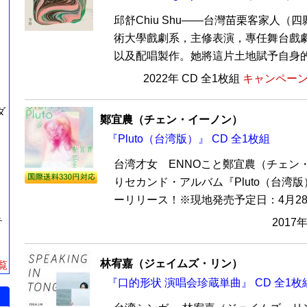
邱舒Chiu Shu——台灣苗栗客家人（
術大學戲劇系，主修表演，專任舞台戲
以及配唱製作。她將這片土地賦予自身的客
2022年 CD 全1枚組
キャンペーン価
ダ
鄭宜農（チェン・イーノン）
『Pluto（台湾版）』 CD 全1枚組
台湾才女 ENNOこと鄭宜農（チェン
りセカンド・アルバム『Pluto（台湾版
ーリリース！※現地発売予定日：4月28日
テ
2017
林宥嘉（ジェイムズ・リン）
覧
『口的形状 演唱会珍蔵単曲』 CD 全1枚