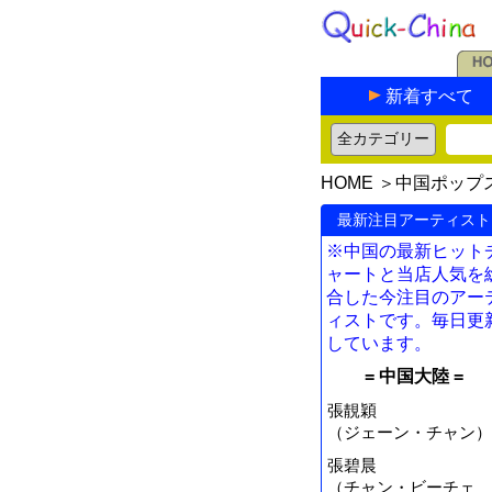
新着すべて
HOME
＞
中国ポップ
最新注目アーティスト
※中国の最新ヒット
ャートと当店人気を
合した今注目のアー
ィストです。毎日更
しています。
= 中国大陸 =
張靚穎
（ジェーン・チャン）
張碧晨
（チャン・ビーチェ