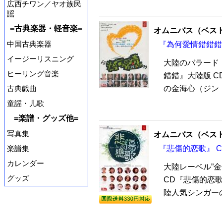
広西チワン／ヤオ族民
謡
=古典楽器・軽音楽=
オムニバス（ベス
中国古典楽器
『為何愛情錯錯錯』
イージーリスニング
大陸のバラード
ヒーリング音楽
錯錯』大陸版 C
古典戯曲
の金海心（ジン・
童謡・儿歌
=楽譜・グッズ他=
写真集
オムニバス（ベス
楽譜集
『悲傷的恋歌』 C
カレンダー
大陸レーベル”
グッズ
CD『悲傷的恋歌
陸人気シンガーの