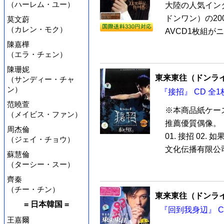
（ハーレム・ユー）
大陸の人気イン
ドンワン）の2
莫文蔚
（カレン・モク）
AVCD1枚組がニ
陳嘉樺
（エラ・チェン）
陳珊妮
東来東往（ドンラ
（サンディー・チャ
ン）
『接招』 CD 全1
范曉萱
※本商品紙ケー
（メイビス・ファン）
推薦優質偶像。
周杰倫
01. 接招 02.
（ジェイ・チョウ）
文化伝播有限公
蘇慧倫
（ターシー・スー）
齊秦
（チー・チン）
東来東往（ドンラ
= 日本韓国 =
『回到我身辺』 C
王嘉爾