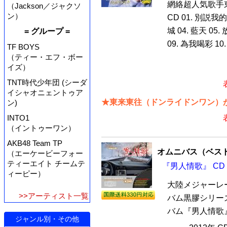
網絡超人気歌手
（Jackson／ジャクソ
ン）
CD 01. 別説我
城 04. 藍天 05.
= グループ =
09. 為我喝彩 10. 
TF BOYS
（ティー・エフ・ボー
イズ）
TNT時代少年団 (シーダ
イシャオニェントゥア
★東来東往（ドンライドンワン）が
ン)
INTO1
（イントゥーワン）
AKB48 Team TP
オムニバス（ベス
（エーケービーフォー
ティーエイト チームテ
『男人情歌』 CD
ィーピー）
大陸メジャーレ
>>アーティスト一覧
バム黒膠シリー
バム『男人情歌』
ジャンル別・その他