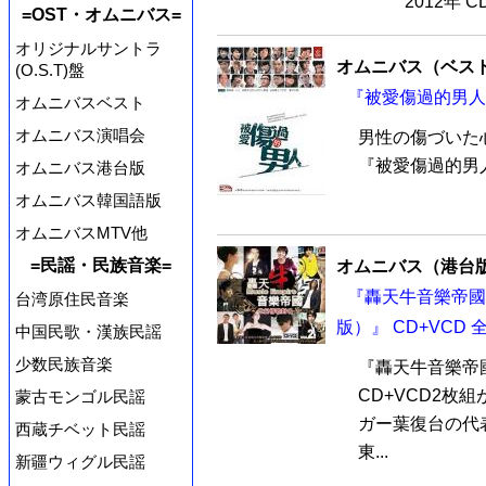
2012年 
=OST・オムニバス=
オリジナルサントラ
オムニバス（ベス
(O.S.T)盤
『被愛傷過的男人』
オムニバスベスト
オムニバス演唱会
男性の傷づいた
『被愛傷過的男
オムニバス港台版
オムニバス韓国語版
オムニバスMTV他
=民謡・民族音楽=
オムニバス（港台
『轟天牛音樂帝國 M
台湾原住民音楽
版）』 CD+VCD 
中国民歌・漢族民謡
少数民族音楽
『轟天牛音樂帝國
CD+VCD2枚
蒙古モンゴル民謡
ガー葉復台の代
西蔵チベット民謡
東...
新疆ウィグル民謡