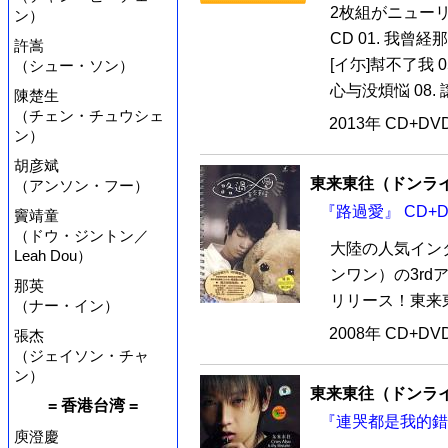
2枚組がニュー
ン）
CD 01. 我曾経那
許嵩
[イ尓]幇不了我 05
（シュー・ソン）
心与没煩悩 08. 譲
陳楚生
（チェン・チュウシェ
2013年 CD+D
ン）
胡彦斌
東来東往（ドンラ
（アンソン・フー）
『路過愛』 CD+D
竇靖童
（ドウ・ジントン／
大陸の人気イン
Leah Dou）
ンワン）の3rd
那英
リリース！東来東
（ナー・イン）
2008年 CD+D
張杰
（ジェイソン・チャ
ン）
東来東往（ドンラ
= 香港台湾 =
『連哭都是我的錯』
庾澄慶