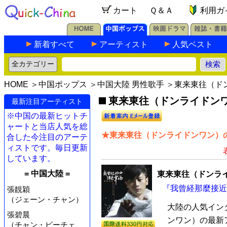
カート
Ｑ＆Ａ
利用ガ
新着すべて
アーティスト
人気ベスト
HOME
＞
中国ポップス
＞
中国大陸 男性歌手
＞東来東往（ド
東来東往（ドンライドンワ
最新注目アーティスト
※中国の最新ヒットチ
ャートと当店人気を総
★東来東往（ドンライドンワン）の
合した今注目のアーテ
ィストです。毎日更新
しています。
= 中国大陸 =
東来東往（ドンラ
『我曾経那麼接近幸
張靚穎
（ジェーン・チャン）
大陸の人気イン
張碧晨
ンワン）の最新
（チャン・ビーチェ