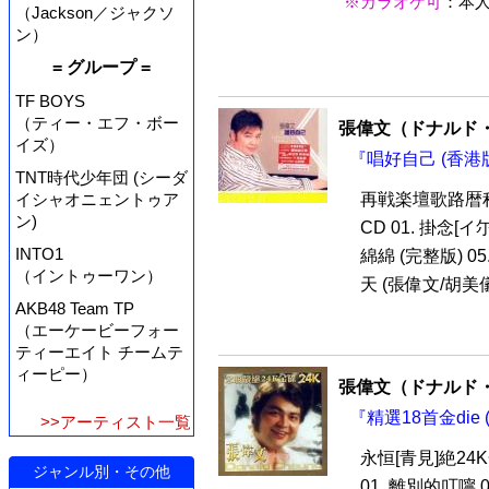
※カラオケ可
：本
（Jackson／ジャクソ
ン）
= グループ =
TF BOYS
（ティー・エフ・ボー
張偉文（ドナルド
イズ）
『唱好自己 (香港版
TNT時代少年団 (シーダ
イシャオニェントゥア
再戦楽壇歌路暦
ン)
CD 01. 掛念[イ
INTO1
綿綿 (完整版) 05
（イントゥーワン）
天 (張偉文/胡美儀)
AKB48 Team TP
（エーケービーフォー
ティーエイト チームテ
ィーピー）
張偉文（ドナルド
『精選18首金die 
>>アーティスト一覧
永恒[青見]絶24K
ジャンル別・その他
01. 離別的叮嚀 0