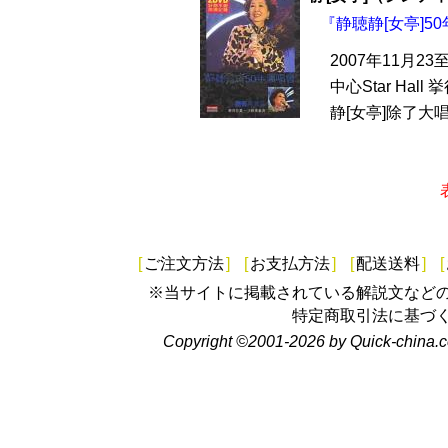
『静聴静[女亭]50
2007年11月2
中心Star Ha
静[女亭]除了大
[
ご注文方法
]
[
お支払方法
]
[
配送送料
]
[
※当サイトに掲載されている解説文など
特定商取引法に基づ
Copyright ©2001-2026 by Quick-china.c