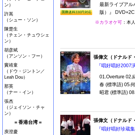
最新ライブアル
ン）
版）』 DVD+2C
許嵩
（シュー・ソン）
※カラオケ可
：本
陳楚生
（チェン・チュウシェ
ン）
胡彦斌
（アンソン・フー）
張偉文（ドナルド
竇靖童
『唱好唱好2007演唱
（ドウ・ジントン／
01.Overture 
Leah Dou）
春 (標準語) 05.
那英
（ナー・イン）
昭君 (標準語) 08.
張杰
（ジェイソン・チャ
ン）
張偉文（ドナルド
= 香港台湾 =
『唱好唱好珍蔵集 (
庾澄慶