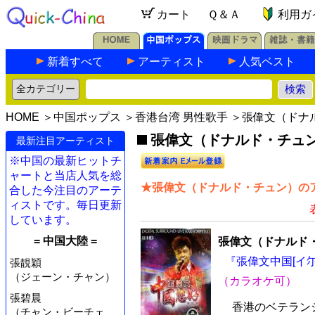
カート
Ｑ＆Ａ
利用ガ
新着すべて
アーティスト
人気ベスト
HOME
＞
中国ポップス
＞
香港台湾 男性歌手
＞張偉文（ドナ
張偉文（ドナルド・チュン）
最新注目アーティスト
※中国の最新ヒットチ
ャートと当店人気を総
★張偉文（ドナルド・チュン）のア
合した今注目のアーテ
ィストです。毎日更新
しています。
= 中国大陸 =
張偉文（ドナルド
『張偉文中国[イ尓
張靚穎
（ジェーン・チャン）
（カラオケ可）
張碧晨
香港のベテラン
（チャン・ビーチェ