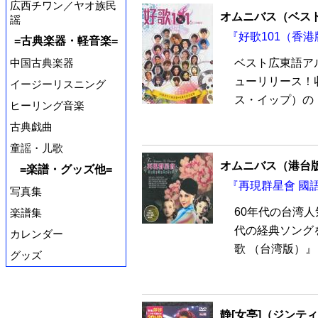
広西チワン／ヤオ族民
オムニバス（ベス
謡
『好歌101（香港
=古典楽器・軽音楽=
ベスト広東語アルバ
中国古典楽器
ューリリース！
イージーリスニング
ス・イップ）の「
ヒーリング音楽
古典戯曲
童謡・儿歌
オムニバス（港台
=楽譜・グッズ他=
『再現群星會 國語
写真集
60年代の台湾
楽譜集
代の経典ソング
カレンダー
歌 （台湾版）』 
グッズ
静[女亭]（ジンテ