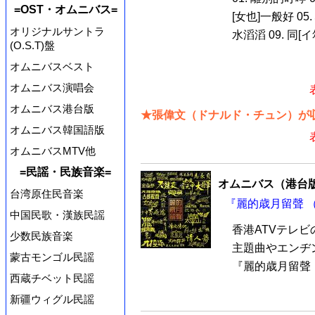
=OST・オムニバス=
[女也]一般好 05.
オリジナルサントラ
水滔滔 09. 同[イ尓
(O.S.T)盤
オムニバスベスト
オムニバス演唱会
オムニバス港台版
★張偉文（ドナルド・チュン）が収
オムニバス韓国語版
オムニバスMTV他
=民謡・民族音楽=
オムニバス（港台
台湾原住民音楽
『麗的歳月留聲 （
中国民歌・漢族民謡
香港ATVテレ
少数民族音楽
主題曲やエンヂ
蒙古モンゴル民謡
『麗的歳月留聲 （
西蔵チベット民謡
新疆ウィグル民謡