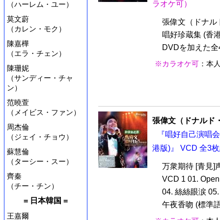
ラオケ可）
（ハーレム・ユー）
莫文蔚
張偉文（ドナル
（カレン・モク）
唱好珍蔵集 (香
陳嘉樺
DVDを加えた全
（エラ・チェン）
※カラオケ可
：本
陳珊妮
（サンディー・チャ
ン）
范曉萱
（メイビス・ファン）
張偉文（ドナルド
周杰倫
『唱好自己演唱会 DO
（ジェイ・チョウ）
港版)』 VCD 全3
蘇慧倫
（ターシー・スー）
万衆期待 [青見
齊秦
VCD 1 01. Op
（チー・チン）
04. 絲絲眼涙 05
= 日本韓国 =
午夜香吻 (標準語) 
王嘉爾