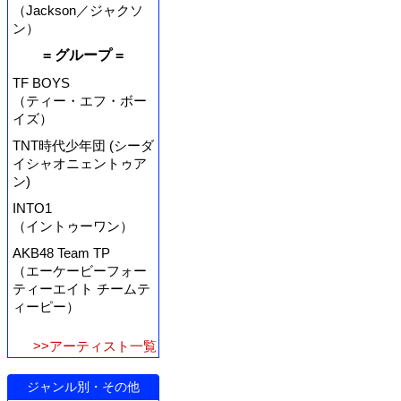
（Jackson／ジャクソ
ン）
= グループ =
TF BOYS
（ティー・エフ・ボー
イズ）
TNT時代少年団 (シーダ
イシャオニェントゥア
ン)
INTO1
（イントゥーワン）
AKB48 Team TP
（エーケービーフォー
ティーエイト チームテ
ィーピー）
>>アーティスト一覧
ジャンル別・その他