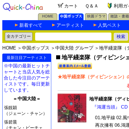
カート
Ｑ＆Ａ
利用ガ
新着すべて
アーティスト
人気ベスト
HOME
＞
中国ポップス
＞
中国大陸 グループ
＞地平綫楽隊（
地平綫楽隊（ディピンシェ
最新注目アーティスト
※中国の最新ヒットチ
ャートと当店人気を総
★地平綫楽隊（ディピンシェン）の
合した今注目のアーテ
ィストです。毎日更新
しています。
= 中国大陸 =
地平綫楽隊（ディ
『鴻運当頭』 CD
張靚穎
（ジェーン・チャン）
01.地平線 02.
張碧晨
再次擁有 06.鴻運
（チャン・ビーチェ