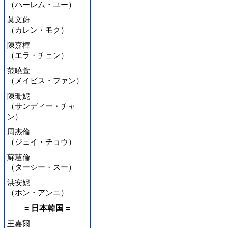
（ハーレム・ユー）
莫文蔚
（カレン・モク）
陳嘉樺
（エラ・チェン）
范曉萱
（メイビス・ファン）
陳珊妮
（サンディー・チャ
ン）
周杰倫
（ジェイ・チョウ）
蘇慧倫
（ターシー・スー）
洪安妮
（ホン・アンニ）
= 日本韓国 =
王嘉爾