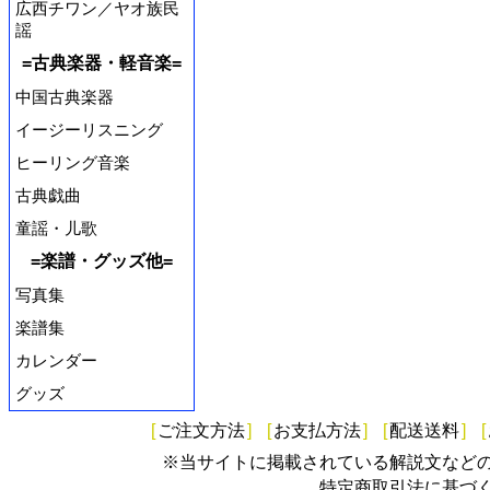
広西チワン／ヤオ族民
謡
=古典楽器・軽音楽=
中国古典楽器
イージーリスニング
ヒーリング音楽
古典戯曲
童謡・儿歌
=楽譜・グッズ他=
写真集
楽譜集
カレンダー
グッズ
[
ご注文方法
]
[
お支払方法
]
[
配送送料
]
[
※当サイトに掲載されている解説文など
特定商取引法に基づ