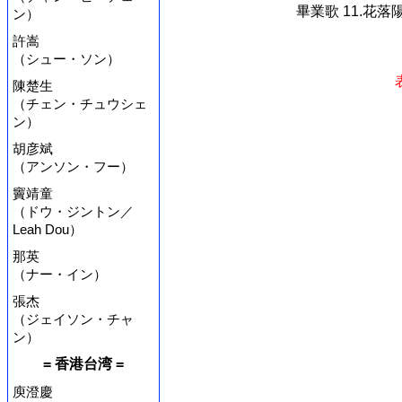
畢業歌 11.花落陽
ン）
許嵩
（シュー・ソン）
陳楚生
（チェン・チュウシェ
ン）
胡彦斌
（アンソン・フー）
竇靖童
（ドウ・ジントン／
Leah Dou）
那英
（ナー・イン）
張杰
（ジェイソン・チャ
ン）
= 香港台湾 =
庾澄慶