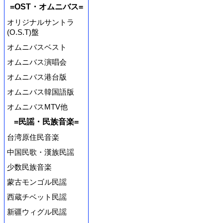
=OST・オムニバス=
オリジナルサントラ
(O.S.T)盤
オムニバスベスト
オムニバス演唱会
オムニバス港台版
オムニバス韓国語版
オムニバスMTV他
=民謡・民族音楽=
台湾原住民音楽
中国民歌・漢族民謡
少数民族音楽
蒙古モンゴル民謡
西蔵チベット民謡
新疆ウィグル民謡