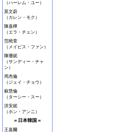
（ハーレム・ユー）
莫文蔚
（カレン・モク）
陳嘉樺
（エラ・チェン）
范曉萱
（メイビス・ファン）
陳珊妮
（サンディー・チャ
ン）
周杰倫
（ジェイ・チョウ）
蘇慧倫
（ターシー・スー）
洪安妮
（ホン・アンニ）
= 日本韓国 =
王嘉爾