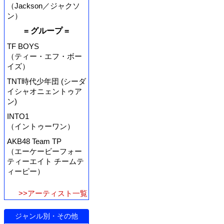
（Jackson／ジャクソ
ン）
= グループ =
TF BOYS
（ティー・エフ・ボー
イズ）
TNT時代少年団 (シーダ
イシャオニェントゥア
ン)
INTO1
（イントゥーワン）
AKB48 Team TP
（エーケービーフォー
ティーエイト チームテ
ィーピー）
>>アーティスト一覧
ジャンル別・その他