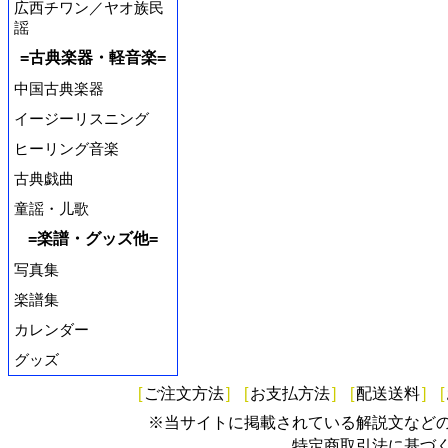
広西チワン／ヤオ族民
謡
=古典楽器・軽音楽=
中国古典楽器
イージーリスニング
ヒーリング音楽
古典戯曲
童謡・儿歌
=楽譜・グッズ他=
写真集
楽譜集
カレンダー
グッズ
[
ご注文方法
]
[
お支払方法
]
[
配送送料
]
[
※当サイトに掲載されている解説文など
特定商取引法に基づ