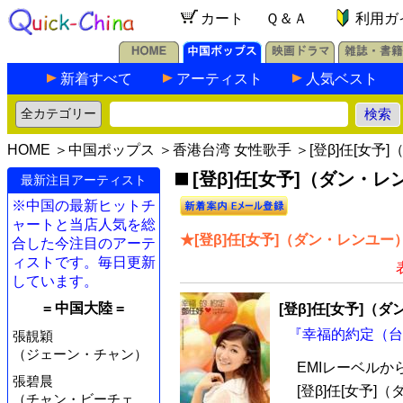
カート
Ｑ＆Ａ
利用ガ
新着すべて
アーティスト
人気ベスト
HOME
＞
中国ポップス
＞
香港台湾 女性歌手
＞[登β]任[女予
[登β]任[女予]（ダン・レ
最新注目アーティスト
※中国の最新ヒットチ
ャートと当店人気を総
★[登β]任[女予]（ダン・レンユー
合した今注目のアーテ
ィストです。毎日更新
しています。
= 中国大陸 =
[登β]任[女予]（
『幸福的約定（台湾
張靚穎
（ジェーン・チャン）
EMIレーベル
張碧晨
[登β]任[女予
（チャン・ビーチェ