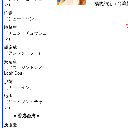
福的約定（台湾版）
ン）
許嵩
（シュー・ソン）
陳楚生
（チェン・チュウシェ
ン）
胡彦斌
（アンソン・フー）
竇靖童
（ドウ・ジントン／
Leah Dou）
那英
（ナー・イン）
張杰
（ジェイソン・チャ
ン）
= 香港台湾 =
庾澄慶