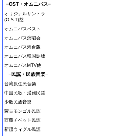
=OST・オムニバス=
オリジナルサントラ
(O.S.T)盤
オムニバスベスト
オムニバス演唱会
オムニバス港台版
オムニバス韓国語版
オムニバスMTV他
=民謡・民族音楽=
台湾原住民音楽
中国民歌・漢族民謡
少数民族音楽
蒙古モンゴル民謡
西蔵チベット民謡
新疆ウィグル民謡