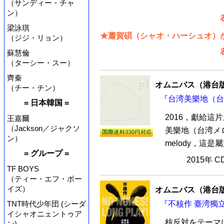
（サンディー・チャ
ン）
梁詠琪
★蕭賀碩（シャオ・ハーシュオ）が
（ジジ・リョン）
蘇慧倫
（ターシー・スー）
齊秦
オムニバス（港台
（チー・チン）
『台湾美樂地（台湾
= 日本韓国 =
2016，獻給這
王嘉爾
（Jackson／ジャクソ
美樂地（台湾メ
ン）
melody，這
= グループ =
2015年 
TF BOYS
（ティー・エフ・ボー
イズ）
オムニバス（港台
『不核作 臺湾獨立
TNT時代少年団 (シーダ
イシャオニェントゥア
核反対をテーマ
ン)