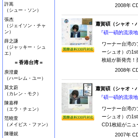
許嵩
2008年 
（シュー・ソン）
張杰
蕭賀碩（シャオ・
（ジェイソン・チャ
ン）
『碩一碩的流浪地図
薛之謙
ワーナー台湾の
（ジャッキー・シュ
ーシュオ）の1s
エ）
枚組が新発売！孫
= 香港台湾 =
2008年 
庾澄慶
（ハーレム・ユー）
莫文蔚
蕭賀碩（シャオ・
（カレン・モク）
『碩一碩的流浪地図
陳嘉樺
ワーナー台湾の
（エラ・チェン）
ーシュオ）の1s
范曉萱
（メイビス・ファン）
CD1枚組がニュ
陳珊妮
2007年 