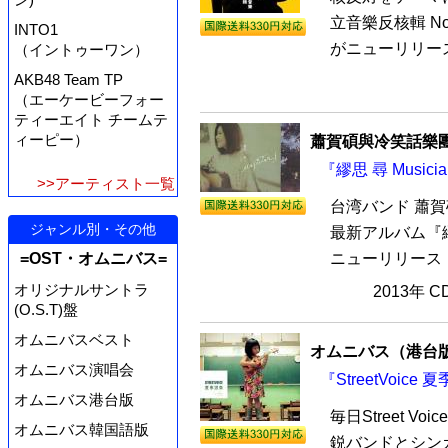
立音樂反核輯 No N
INTO1
がニューリリース
（イントゥーワン）
AKB48 Team TP
（エーケービーフォー
ティーエイト チームテ
ィーピー）
蕭賀碩與冷笑話樂團（S
『繆思 尋 Music
>>アーティスト一覧
台湾バンド 蕭賀碩
ジャンル別・その他
最新アルバム『繆思
ニューリリース！
=OST・オムニバス=
オリジナルサントラ
2013年 
(O.S.T)盤
オムニバスベスト
オムニバス（港台
オムニバス演唱会
『StreetVoic
オムニバス港台版
毎日Street 
オムニバス韓国語版
鋭バンドとシン