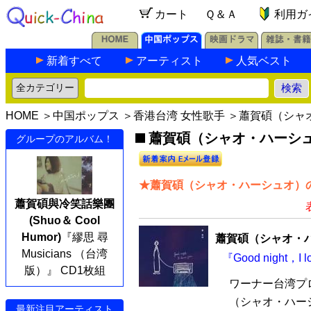
カート
Ｑ＆Ａ
利用ガ
新着すべて
アーティスト
人気ベスト
HOME
＞
中国ポップス
＞
香港台湾 女性歌手
＞蕭賀碩（シャ
蕭賀碩（シャオ・ハーシュ
グループのアルバム！
★蕭賀碩（シャオ・ハーシュオ）の
蕭賀碩與冷笑話樂團
(Shuo＆ Cool
Humor)
『繆思 尋
蕭賀碩（シャオ・
Musicians （台湾
『Good night，
版）』 CD1枚組
ワーナー台湾プ
（シャオ・ハーシュ
最新注目アーティスト