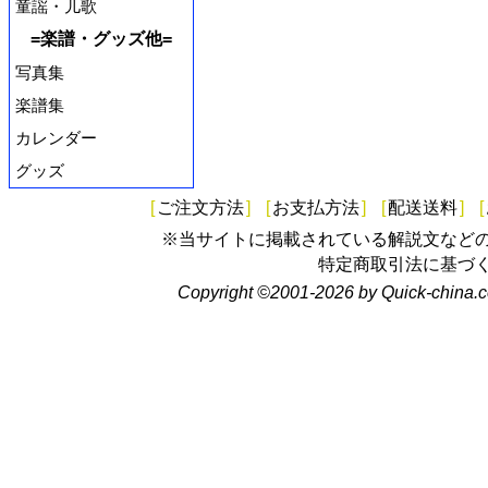
童謡・儿歌
=楽譜・グッズ他=
写真集
楽譜集
カレンダー
グッズ
[
ご注文方法
]
[
お支払方法
]
[
配送送料
]
[
※当サイトに掲載されている解説文など
特定商取引法に基づ
Copyright ©2001-2026 by Quick-china.c