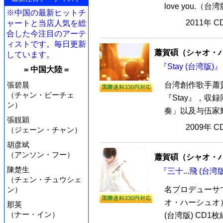
love you.（
※中国の最新ヒットチ
2011年 
ャートと当店人気を総
合した今注目のアーテ
ィストです。毎日更新
蕭賀碩（シャオ・
しています。
『Stay (台湾版)
= 中国大陸 =
台湾創作歌手蕭賀
張碧晨
（チャン・ビーチェ
『Stay』，収録同
ン）
奏」以及与伍家輝合
張靚穎
2009年 
（ジェーン・チャン）
胡彦斌
（アンソン・フー）
蕭賀碩（シャオ・
陳楚生
『三十...飛 (台湾
（チェン・チュウシェ
ン）
名プロデューサ
オ・ハーシュオ）
那英
（ナー・イン）
(台湾版) CD1