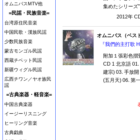
オムニバスMTV他
集めたシリーズ”Str
=民謡・民族音楽=
2012年 
台湾原住民音楽
中国民歌・漢族民謡
オムニバス（ベス
少数民族音楽
『我們的主打歌 HIT
蒙古モンゴル民謡
附加１張彩色摺
西蔵チベット民謡
CD 1 北京語 01.
新疆ウィグル民謡
建宗) 03. 手放開 
広西チワン／ヤオ族民
(五月天) 06. 第一次
謡
=古典楽器・軽音楽=
中国古典楽器
イージーリスニング
ヒーリング音楽
古典戯曲