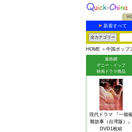
新着すべて
HOME
＞
中国ポップ
葉徳嫻
デニー・イップ
映画ドラマ商品
現代ドラマ 『一個
雜故事（台湾版）
DVD1枚組