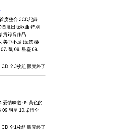
組
首度整合 3CD記録
CD首度出版歌曲 特別
首珍貴録音作品
 04. 美中不足 (葉徳嫻/
. 飄 08. 星塵 09.
年 CD 全3枚組
販売終了
04.愛情味道 05.黄色的
 09.明星 10.柔情全
年 CD 全1枚組
販売終了