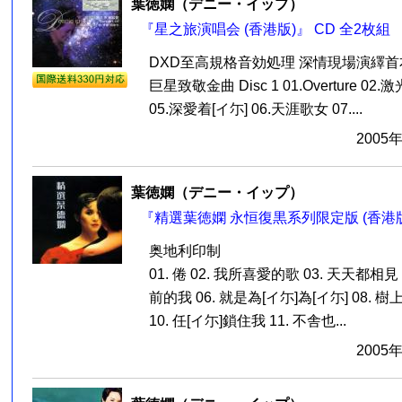
葉徳嫻（デニー・イップ）
『星之旅演唱会 (香港版)』 CD 全2枚組
DXD至高規格音効処理 深情現場演繹
巨星致敬金曲 Disc 1 01.Overture 02.激光
05.深愛着[イ尓] 06.天涯歌女 07....
2005
葉徳嫻（デニー・イップ）
『精選葉徳嫻 永恒復黒系列限定版 (香港版)
奥地利印制
01. 倦 02. 我所喜愛的歌 03. 天天都相見 
前的我 06. 就是為[イ尓]為[イ尓] 08. 
10. 任[イ尓]鎖住我 11. 不舎也...
2005