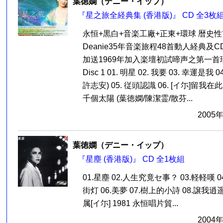
葉徳嫻（デニー・イップ）
『星之旅全経典集 (香港版)』 CD 全3枚
永恒+黒白+音楽工廠+正東+環球 暦史性
Deanie35年音楽旅程48首動人経典及
加送1969年加入楽壇初試啼声之第一
Disc 1 01. 明星 02. 我要 03. 幸運是我
許志安) 05. 従頭認識 06. [イ尓]留我在此 07
千個太陽 (葉徳嫻/陳潔霊/散芬...
2005
葉徳嫻（デニー・イップ）
『星塵 (香港版)』 CD 全1枚組
01.星塵 02.人生究竟セ事？ 03.軽軽嘆 
街灯 06.美夢 07.樹上的小詩 08.譲我逍遥
属[イ尓] 1981 永恒唱片貿...
2004