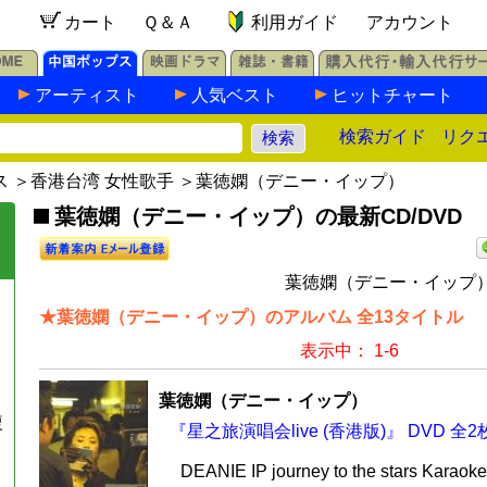
カート
Ｑ＆Ａ
利用ガイド
アカウント
アーティスト
人気ベスト
ヒットチャート
検索ガイド
リク
ス
＞
香港台湾 女性歌手
＞葉徳嫻（デニー・イップ）
葉徳嫻（デニー・イップ）の最新CD/DVD
葉徳嫻（デニー・イップ）
★葉徳嫻（デニー・イップ）のアルバム 全13タイトル
表示中： 1-6
葉徳嫻（デニー・イップ）
複
『星之旅演唱会live (香港版)』 DVD 全2
』
DEANIE IP journey to the stars Karao