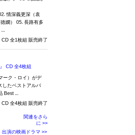
02. 情深義更深（袁
葉徳嫻） 05. 長路有多
..
年 CD 全1枚組
販売終了
』 CD 全4枚組
マーク・ロイ）がデ
スしたベストアルバ
est ...
年 CD 全4枚組
販売終了
関連をさら
に >>
出演の映画ドラマ >>