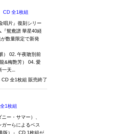
 CD 全1枚組
経典金唱片』復刻シリー
『鴛鴦譜 華星40経
枚組が数量限定で新発
楚麒） 02. 午夜吻別前
&梅艶芳） 04. 愛
一天...
年 CD 全1枚組
販売終了
 全1枚組
ダニー・サマー）、
ンガーらによるベス
版）』 CD 1枚組が