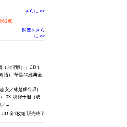
さらに >>
61点
関連をさら
に >>
譜（台湾版）』CD１
（粵語）“華星40經典金
Y（許志安／林楚麒合唱）
 03. 纏綿千遍（成
...
年 CD 全1枚組
販売終了