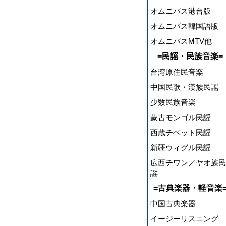
オムニバス港台版
オムニバス韓国語版
オムニバスMTV他
=民謡・民族音楽=
台湾原住民音楽
中国民歌・漢族民謡
少数民族音楽
蒙古モンゴル民謡
西蔵チベット民謡
新疆ウィグル民謡
広西チワン／ヤオ族民
謡
=古典楽器・軽音楽
中国古典楽器
イージーリスニング