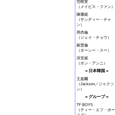
范曉萱
（メイビス・ファン）
陳珊妮
（サンディー・チャ
ン）
周杰倫
（ジェイ・チョウ）
蘇慧倫
（ターシー・スー）
洪安妮
（ホン・アンニ）
= 日本韓国 =
王嘉爾
（Jackson／ジャクソ
ン）
= グループ =
TF BOYS
（ティー・エフ・ボー
イズ）