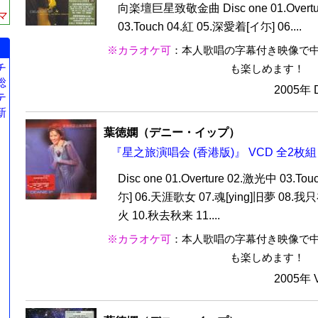
向楽壇巨星致敬金曲 Disc one 01.Overtu
マ
03.Touch 04.紅 05.深愛着[イ尓] 06....
※カラオケ可
：本人歌唱の字幕付き映像で
チ
も楽しめます！
総
2005年
テ
新
葉徳嫻（デニー・イップ）
『星之旅演唱会 (香港版)』 VCD 全2枚組
Disc one 01.Overture 02.激光中 03.T
尓] 06.天涯歌女 07.魂[ying]旧夢 08.
火 10.秋去秋来 11....
※カラオケ可
：本人歌唱の字幕付き映像で
も楽しめます！
2005年