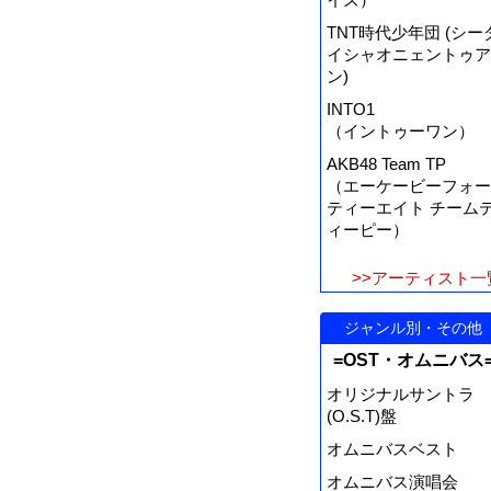
TNT時代少年団 (シー
イシャオニェントゥア
ン)
INTO1
（イントゥーワン）
AKB48 Team TP
（エーケービーフォー
ティーエイト チーム
ィーピー）
>>アーティスト一
ジャンル別・その他
=OST・オムニバス
オリジナルサントラ
(O.S.T)盤
オムニバスベスト
オムニバス演唱会