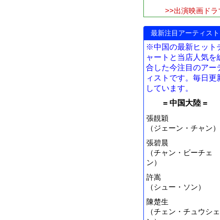
>>出演映画ドラ
最新注目アーティスト
※中国の最新ヒット
ャートと当店人気を
合した今注目のアー
ィストです。毎日更
しています。
= 中国大陸 =
張靚穎
（ジェーン・チャン）
張碧晨
（チャン・ビーチェ
ン）
許嵩
（シュー・ソン）
陳楚生
（チェン・チュウシェ