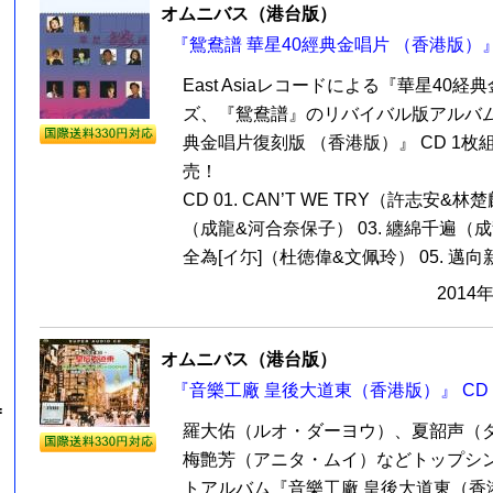
オムニバス（港台版）
『鴛鴦譜 華星40經典金唱片 （香港版）』
East Asiaレコードによる『華星40
ズ、『鴛鴦譜』のリバイバル版アルバム
典金唱片復刻版 （香港版）』 CD 1
売！
CD 01. CAN’T WE TRY（許志安&林
（成龍&河合奈保子） 03. 纏綿千遍（成龍
全為[イ尓]（杜徳偉&文佩玲） 05. 邁向新
2014
オムニバス（港台版）
『音樂工廠 皇後大道東（香港版）』 CD
=
羅大佑（ルオ・ダーヨウ）、夏韶声（
梅艶芳（アニタ・ムイ）などトップシ
トアルバム『音樂工廠 皇後大道東（香港