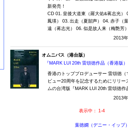
新発売！
CD 01. 皇後大道東（羅大佑&蒋志光） 
鳳瑛） 03. 出走（夏韶声） 04. 赤子（
遠（蒋志光） 06. 似是故人来（梅艶芳）.
2013
オムニバス（港台版）
『MARK LUI 20th 雷頌徳作品（香港版）
香港のトッププロデューサー 雷頌徳（
ビュー20周年を記念するためにリリー
ムの台湾版『MARK LUI 20th 雷頌徳作品 B
2013
表示中： 1-4
葉徳嫻（デニー・イップ）