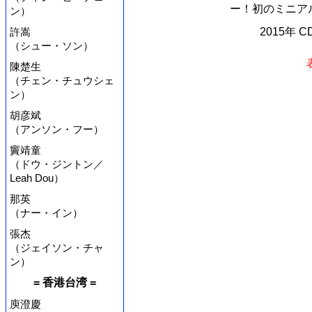
ー！初のミニアル
ン）
許嵩
2015年 
（シュー・ソン）
陳楚生
（チェン・チュウシェ
ン）
胡彦斌
（アンソン・フー）
竇靖童
（ドウ・ジントン／
Leah Dou）
那英
（ナー・イン）
張杰
（ジェイソン・チャ
ン）
= 香港台湾 =
庾澄慶