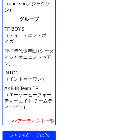
（Jackson／ジャクソ
ン）
= グループ =
TF BOYS
（ティー・エフ・ボー
イズ）
TNT時代少年団 (シーダ
イシャオニェントゥア
ン)
INTO1
（イントゥーワン）
AKB48 Team TP
（エーケービーフォー
ティーエイト チームテ
ィーピー）
>>アーティスト一覧
ジャンル別・その他