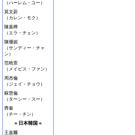
（ハーレム・ユー）
莫文蔚
（カレン・モク）
陳嘉樺
（エラ・チェン）
陳珊妮
（サンディー・チャ
ン）
范曉萱
（メイビス・ファン）
周杰倫
（ジェイ・チョウ）
蘇慧倫
（ターシー・スー）
齊秦
（チー・チン）
= 日本韓国 =
王嘉爾