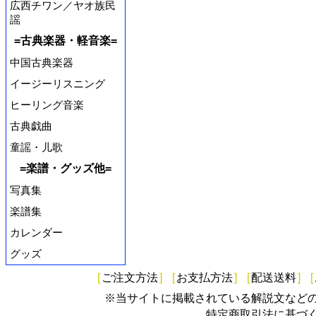
広西チワン／ヤオ族民
謡
=古典楽器・軽音楽=
中国古典楽器
イージーリスニング
ヒーリング音楽
古典戯曲
童謡・儿歌
=楽譜・グッズ他=
写真集
楽譜集
カレンダー
グッズ
[
ご注文方法
]
[
お支払方法
]
[
配送送料
]
[
※当サイトに掲載されている解説文など
特定商取引法に基づ