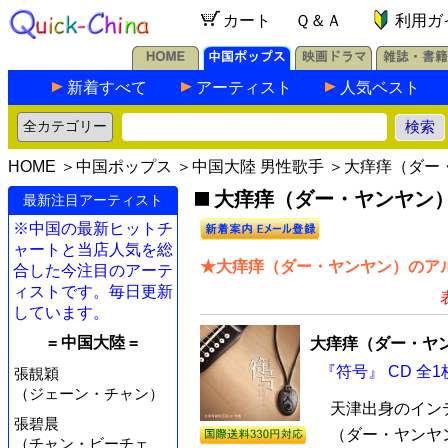
カート
Ｑ＆Ａ
利用ガ
新着すべて
アーティスト
人気ベスト
HOME
＞
中国ポップス
＞
中国大陸 男性歌手
＞大痒痒（ダー
大痒痒（ダー・ヤンヤン）の
最新注目アーティスト
※中国の最新ヒットチ
ャートと当店人気を総
★大痒痒（ダー・ヤンヤン）のアル
合した今注目のアーテ
ィストです。毎日更新
しています。
= 中国大陸 =
大痒痒（ダー・ヤ
『符号』 CD 全1
張靚穎
（ジェーン・チャン）
天津出身のイン
張碧晨
（ダー・ヤンヤ
（チャン・ビーチェ