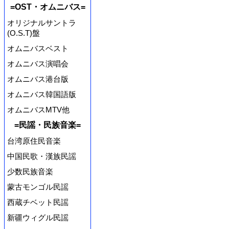
=OST・オムニバス=
オリジナルサントラ
(O.S.T)盤
オムニバスベスト
オムニバス演唱会
オムニバス港台版
オムニバス韓国語版
オムニバスMTV他
=民謡・民族音楽=
台湾原住民音楽
中国民歌・漢族民謡
少数民族音楽
蒙古モンゴル民謡
西蔵チベット民謡
新疆ウィグル民謡