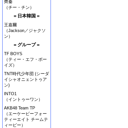
齊秦
（チー・チン）
= 日本韓国 =
王嘉爾
（Jackson／ジャクソ
ン）
= グループ =
TF BOYS
（ティー・エフ・ボー
イズ）
TNT時代少年団 (シーダ
イシャオニェントゥア
ン)
INTO1
（イントゥーワン）
AKB48 Team TP
（エーケービーフォー
ティーエイト チームテ
ィーピー）