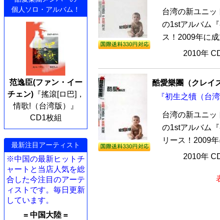
個人ソロ・アルバム！
台湾の新ユニット
の1stアルバム
ス！2009年に成立
2010年 
范逸臣(ファン・イー
酷愛樂團（クレイ
チェン)
『搖滾[ロ巴]，
『初生之犢（台湾版
情歌!（台湾版）』
台湾の新ユニット
CD1枚組
の1stアルバム
リース！2009年
最新注目アーティスト
2010年 
※中国の最新ヒットチ
ャートと当店人気を総
合した今注目のアーテ
ィストです。毎日更新
しています。
= 中国大陸 =