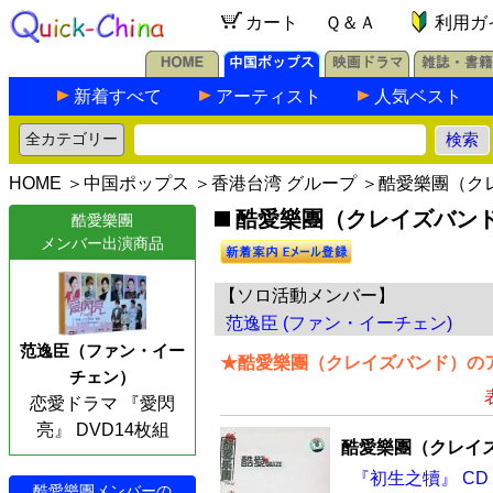
カート
Ｑ＆Ａ
利用ガ
新着すべて
アーティスト
人気ベスト
HOME
＞
中国ポップス
＞
香港台湾 グループ
＞酷愛樂團（ク
酷愛樂團（クレイズバンド）
酷愛樂團
メンバー出演商品
【ソロ活動メンバー】
范逸臣 (ファン・イーチェン)
范逸臣（ファン・イー
★酷愛樂團（クレイズバンド）のア
チェン）
恋愛ドラマ 『愛閃
亮』 DVD14枚組
酷愛樂團（クレイ
『初生之犢』 CD
酷愛樂團メンバーの