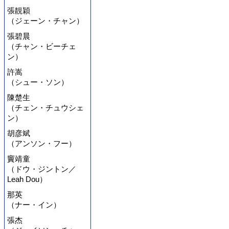
張靚穎
（ジェーン・チャン）
張碧晨
（チャン・ビーチェ
ン）
許嵩
（シュー・ソン）
陳楚生
（チェン・チュウシェ
ン）
胡彦斌
（アンソン・フー）
竇靖童
（ドウ・ジントン／
Leah Dou）
那英
（ナー・イン）
張杰