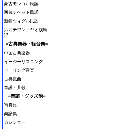
蒙古モンゴル民謡
西蔵チベット民謡
新疆ウィグル民謡
広西チワン／ヤオ族民
謡
=古典楽器・軽音楽=
中国古典楽器
イージーリスニング
ヒーリング音楽
古典戯曲
童謡・儿歌
=楽譜・グッズ他=
写真集
楽譜集
カレンダー