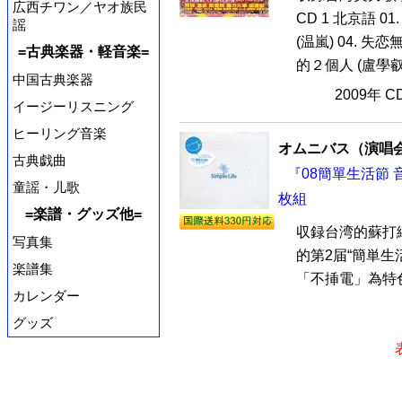
広西チワン／ヤオ族民
CD 1 北京語 01.
謡
(温嵐) 04. 失恋無
=古典楽器・軽音楽=
的２個人 (盧學叡) 
中国古典楽器
2009年 
イージーリスニング
ヒーリング音楽
オムニバス（演唱
古典戯曲
『08簡單生活節 音
童謡・儿歌
枚組
=楽譜・グッズ他=
収録台湾的蘇打緑
写真集
的第2届“簡単生活
楽譜集
「不挿電」為特色，
カレンダー
グッズ