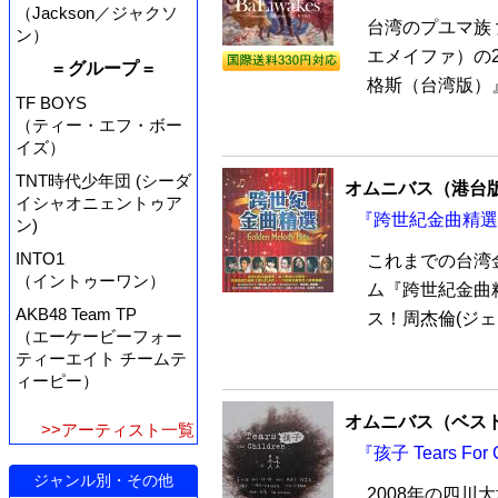
（Jackson／ジャクソ
台湾のプユマ族
ン）
エメイファ）の20
= グループ =
格斯（台湾版）』C
TF BOYS
（ティー・エフ・ボー
イズ）
TNT時代少年団 (シーダ
オムニバス（港台
イシャオニェントゥア
『跨世紀金曲精選
ン)
INTO1
これまでの台湾
（イントゥーワン）
ム『跨世紀金曲精
AKB48 Team TP
ス！周杰倫(ジェ
（エーケービーフォー
ティーエイト チームテ
ィーピー）
オムニバス（ベス
>>アーティスト一覧
『孩子 Tears For
ジャンル別・その他
2008年の四