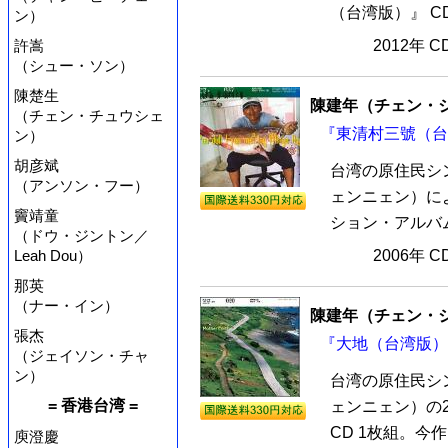
（台湾版）』 C
ン）
許嵩
2012年 
（シュー・ソン）
陳楚生
陳建年（チェン・
（チェン・チュウシェ
『東清村三號（台湾
ン）
胡彦斌
台湾の原住民シ
（アンソン・フー）
ェンニェン）に
竇靖童
ション・アルバム
（ドウ・ジントン／
Leah Dou）
2006年 
那英
（ナー・イン）
陳建年（チェン・
張杰
『大地（台湾版）』
（ジェイソン・チャ
ン）
台湾の原住民シ
= 香港台湾 =
ェンニェン）の
CD 1枚組。今
庾澄慶