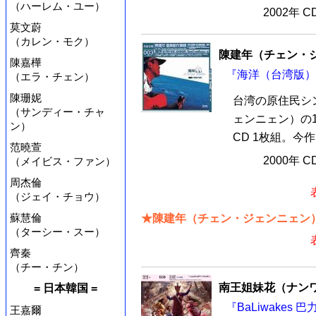
（ハーレム・ユー）
2002年 
莫文蔚
（カレン・モク）
陳建年（チェン・
陳嘉樺
『海洋（台湾版）』
（エラ・チェン）
陳珊妮
台湾の原住民シ
（サンディー・チャ
ェンニェン）の
ン）
CD 1枚組。今
范曉萱
2000年 
（メイビス・ファン）
周杰倫
（ジェイ・チョウ）
蘇慧倫
★陳建年（チェン・ジェンニェン）
（ターシー・スー）
齊秦
（チー・チン）
南王姐妹花（ナン
= 日本韓国 =
『BaLiwakes
王嘉爾