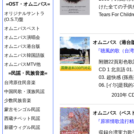
=OST・オムニバス=
けた全ての子供
オリジナルサントラ
Tears For Ch
(O.S.T)盤
オムニバスベスト
オムニバス演唱会
オムニバス（港台
オムニバス港台版
『聴風的歌（台湾版
オムニバス韓国語版
附贈22頁彩色
オムニバスMTV他
CD 1 北京語 01
=民謡・民族音楽=
03. 超快感 (孫燕
台湾原住民音楽
06. [イ尓]是我的
中国民歌・漢族民謡
2010年 
少数民族音楽
蒙古モンゴル民謡
オムニバス（ベス
西蔵チベット民謡
『原班情歌流行精選
新疆ウィグル民謡
収録台湾実力歌