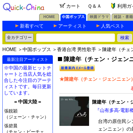
カート
Ｑ＆Ａ
利用ガ
新着すべて
アーティスト
人気ベスト
HOME
＞
中国ポップス
＞
香港台湾 男性歌手
＞陳建年（チェ
陳建年（チェン・ジェンニ
最新注目アーティスト
※中国の最新ヒットチ
ャートと当店人気を総
★陳建年（チェン・ジェンニェン）
合した今注目のアーテ
ィストです。毎日更新
しています。
= 中国大陸 =
陳建年（チェン・
『山有多高-電影概
張靚穎
（ジェーン・チャン）
台湾の原住民シ
張碧晨
ェンニェン）の
（チャン・ビーチェ