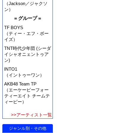
（Jackson／ジャクソ
ン）
= グループ =
TF BOYS
（ティー・エフ・ボー
イズ）
TNT時代少年団 (シーダ
イシャオニェントゥア
ン)
INTO1
（イントゥーワン）
AKB48 Team TP
（エーケービーフォー
ティーエイト チームテ
ィーピー）
>>アーティスト一覧
ジャンル別・その他