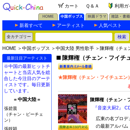
カート
Ｑ＆Ａ
利用ガ
新着すべて
アーティスト
人気ベスト
HOME
＞
中国ポップス
＞
中国大陸 男性歌手
＞陳輝権（チェ
陳輝権（チェン・フイチュ
最新注目アーティスト
※中国の最新ヒットチ
ャートと当店人気を総
★陳輝権（チェン・フイチュエン）
合した今注目のアーテ
ィストです。毎日更新
しています。
= 中国大陸 =
陳輝権（チェン・
『音楽大厨2』 C
張碧晨
（チャン・ビーチェ
広東の名プロデ
ン）
の最新アルバム『
張靚穎