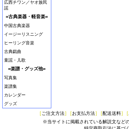
広西チワン／ヤオ族民
謡
=古典楽器・軽音楽=
中国古典楽器
イージーリスニング
ヒーリング音楽
古典戯曲
童謡・儿歌
=楽譜・グッズ他=
写真集
楽譜集
カレンダー
グッズ
[
ご注文方法
]
[
お支払方法
]
[
配送送料
]
[
※当サイトに掲載されている解説文など
特定商取引法に基づ