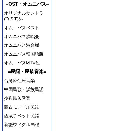
=OST・オムニバス=
オリジナルサントラ
(O.S.T)盤
オムニバスベスト
オムニバス演唱会
オムニバス港台版
オムニバス韓国語版
オムニバスMTV他
=民謡・民族音楽=
台湾原住民音楽
中国民歌・漢族民謡
少数民族音楽
蒙古モンゴル民謡
西蔵チベット民謡
新疆ウィグル民謡