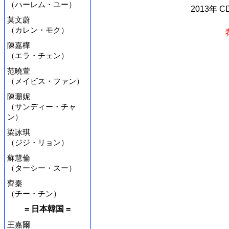
（ハーレム・ユー）
2013年 
莫文蔚
（カレン・モク）
陳嘉樺
（エラ・チェン）
范曉萱
（メイビス・ファン）
陳珊妮
（サンディー・チャ
ン）
梁詠琪
（ジジ・リョン）
蘇慧倫
（ターシー・スー）
齊秦
（チー・チン）
= 日本韓国 =
王嘉爾