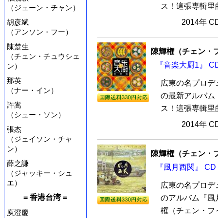
ス！這張専輯里的
（ジェーン・チャン）
胡彦斌
2014年 
（アンソン・フー）
陳楚生
陳輝権（チェン・
（チェン・チュウシェ
『音楽大厨1』 C
ン）
那英
広東の名プロデ
（ナー・イン）
の最新アルバム『
許嵩
ス！這張専輯里的
（シュー・ソン）
2014年 
張杰
（ジェイソン・チャ
ン）
陳輝権（チェン・
薛之謙
『風月西関』 CD
（ジャッキー・シュ
エ）
広東の名プロデ
= 香港台湾 =
のアルバム『風月
権（チェン・フイ
庾澄慶