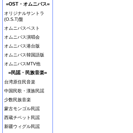
=OST・オムニバス=
オリジナルサントラ
(O.S.T)盤
オムニバスベスト
オムニバス演唱会
オムニバス港台版
オムニバス韓国語版
オムニバスMTV他
=民謡・民族音楽=
台湾原住民音楽
中国民歌・漢族民謡
少数民族音楽
蒙古モンゴル民謡
西蔵チベット民謡
新疆ウィグル民謡