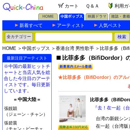
カート
Ｑ＆Ａ
利用ガ
新着すべて
アーティスト
人気ベスト
HOME
＞
中国ポップス
＞
香港台湾 男性歌手
＞比菲多多（BifiD
比菲多多（BifiDordor）
最新注目アーティスト
※中国の最新ヒットチ
ャートと当店人気を総
★比菲多多（BifiDordor）のア
合した今注目のアーテ
ィストです。毎日更新
しています。
= 中国大陸 =
比菲多多（BifiDor
『去！在一起（台湾
張靚穎
（ジェーン・チャン）
台湾の新鋭シンガー
張碧晨
在一起（台湾版
（チャン・ビーチェ