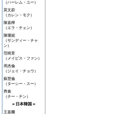
（ハーレム・ユー）
莫文蔚
（カレン・モク）
陳嘉樺
（エラ・チェン）
陳珊妮
（サンディー・チャ
ン）
范曉萱
（メイビス・ファン）
周杰倫
（ジェイ・チョウ）
蘇慧倫
（ターシー・スー）
齊秦
（チー・チン）
= 日本韓国 =
王嘉爾