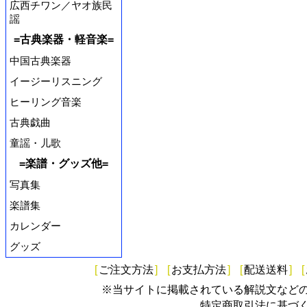
広西チワン／ヤオ族民
謡
=古典楽器・軽音楽=
中国古典楽器
イージーリスニング
ヒーリング音楽
古典戯曲
童謡・儿歌
=楽譜・グッズ他=
写真集
楽譜集
カレンダー
グッズ
[
ご注文方法
]
[
お支払方法
]
[
配送送料
]
[
※当サイトに掲載されている解説文など
特定商取引法に基づ