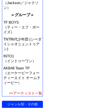
（Jackson／ジャクソ
ン）
= グループ =
TF BOYS
（ティー・エフ・ボー
イズ）
TNT時代少年団 (シーダ
イシャオニェントゥア
ン)
INTO1
（イントゥーワン）
AKB48 Team TP
（エーケービーフォー
ティーエイト チームテ
ィーピー）
>>アーティスト一覧
ジャンル別・その他