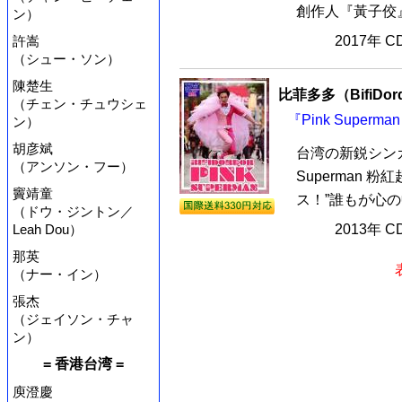
創作人『黃子佼』
ン）
許嵩
2017年 
（シュー・ソン）
陳楚生
比菲多多（BifiDor
（チェン・チュウシェ
『Pink Super
ン）
胡彦斌
台湾の新鋭シンガー 
（アンソン・フー）
Superman 
竇靖童
ス！”誰もが心の
（ドウ・ジントン／
Leah Dou）
2013年 
那英
（ナー・イン）
張杰
（ジェイソン・チャ
ン）
= 香港台湾 =
庾澄慶