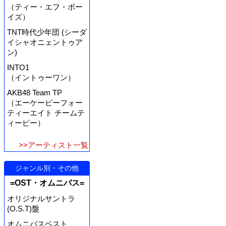
（ティー・エフ・ボー
イズ）
TNT時代少年団 (シーダ
イシャオニェントゥア
ン)
INTO1
（イントゥーワン）
AKB48 Team TP
（エーケービーフォー
ティーエイト チームテ
ィーピー）
>>アーティスト一覧
ジャンル別・その他
=OST・オムニバス=
オリジナルサントラ
(O.S.T)盤
オムニバスベスト