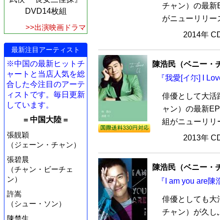
チャン）の最新E
DVD14枚組
がニューリリース
>>出演映画ドラマ
2014年 
最新注目アーティスト
※中国の最新ヒットチ
陳浩民（ベニー・
ャートと当店人気を総
『我愛[イ尓] I L
合した今注目のアーテ
ィストです。毎日更新
俳優として大活
しています。
ャン）の最新EP『我
= 中国大陸 =
組がニューリリー
張靚穎
2013年 
（ジェーン・チャン）
張碧晨
陳浩民（ベニー・
（チャン・ビーチェ
ン）
『I am you ar
許嵩
俳優としても大
（シュー・ソン）
チャン）が久し
陳楚生