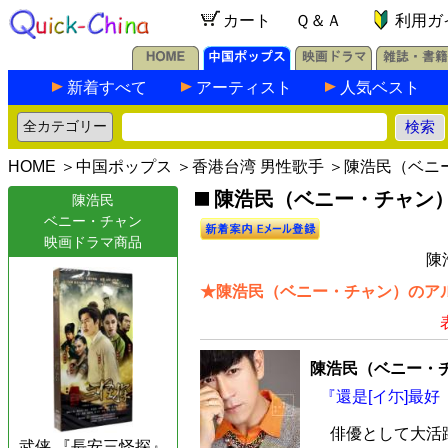
カート
Ｑ＆Ａ
利用ガ
新着すべて
アーティスト
人気ベスト
HOME
＞
中国ポップス
＞
香港台湾 男性歌手
＞陳浩民（ベニ
陳浩民（ベニー・チャン）の
陳浩民
ベニー・チャン
映画ドラマ商品
陳
★陳浩民（ベニー・チャン）のアル
陳浩民（ベニー・
『還是[イ尓]最好
俳優として大活
武侠 『長安三怪探』