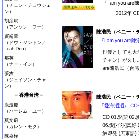
『I am you a
（チェン・チュウシェ
ン）
2012年 
胡彦斌
（アンソン・フー）
陳浩民（ベニー・
竇靖童
『I am you a
（ドウ・ジントン／
Leah Dou）
俳優としても大
那英
チャン）が久しぶ
（ナー・イン）
are陳浩民（台湾
張杰
（ジェイソン・チャ
ン）
= 香港台湾 =
陳浩民（ベニー・
庾澄慶
『愛海滔滔』 CD+
（ハーレム・ユー）
CD 01.黙契 02
莫文蔚
06.愛[イ尓]真好 
（カレン・モク）
触即発 (広東語) 10
陳嘉樺