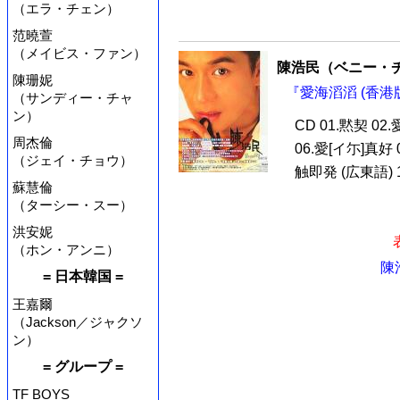
（エラ・チェン）
范曉萱
（メイビス・ファン）
陳浩民（ベニー・
陳珊妮
『愛海滔滔 (香港版
（サンディー・チャ
ン）
CD 01.黙契 02
周杰倫
06.愛[イ尓]真好 
（ジェイ・チョウ）
触即発 (広東語) 10
蘇慧倫
（ターシー・スー）
洪安妮
（ホン・アンニ）
陳
= 日本韓国 =
王嘉爾
（Jackson／ジャクソ
ン）
= グループ =
TF BOYS