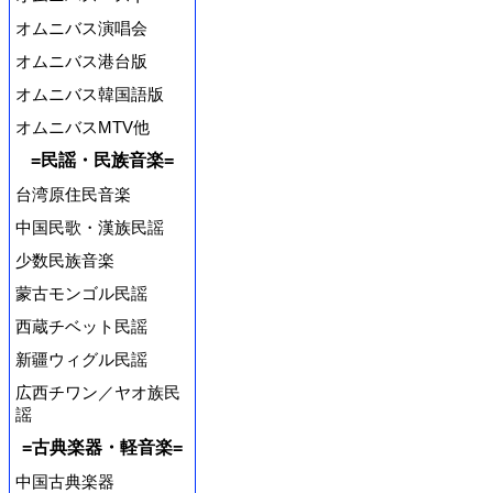
オムニバス演唱会
オムニバス港台版
オムニバス韓国語版
オムニバスMTV他
=民謡・民族音楽=
台湾原住民音楽
中国民歌・漢族民謡
少数民族音楽
蒙古モンゴル民謡
西蔵チベット民謡
新疆ウィグル民謡
広西チワン／ヤオ族民
謡
=古典楽器・軽音楽=
中国古典楽器