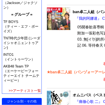
（Jackson／ジャクソ
ン）
ban卓二人組（バ
= グループ =
『我的阿娜達』 C
TF BOYS
（ティー・エフ・ボー
05開春歓喜専輯
イズ）
附加一張彩色写真歌
TNT時代少年団 (シーダ
03. 無[イ尓]的所
イシャオニェントゥア
記 06. 等待春天 
ン)
INTO1
（イントゥーワン）
AKB48 Team TP
（エーケービーフォー
★ban卓二人組（バンヅォーアー
ティーエイト チームテ
ィーピー）
>>アーティスト一覧
オムニバス（ベス
ジャンル別・その他
『痛徹心歌 二』 