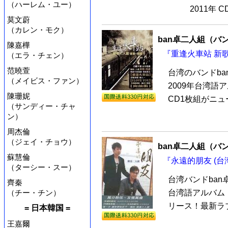
（ハーレム・ユー）
2011年 
莫文蔚
（カレン・モク）
ban卓二人組（バ
陳嘉樺
『重逢火車站 新歌+
（エラ・チェン）
范曉萱
台湾のバンドb
（メイビス・ファン）
2009年台湾語
陳珊妮
CD1枚組がニュ
（サンディー・チャ
ン）
周杰倫
（ジェイ・チョウ）
ban卓二人組（バ
蘇慧倫
『永遠的朋友 (台湾
（ターシー・スー）
台湾バンドba
齊秦
（チー・チン）
台湾語アルバム
リース！最新ラブ
= 日本韓国 =
王嘉爾