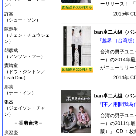
ーリリース！ 『
ン）
許嵩
2015年 
（シュー・ソン）
陳楚生
ban卓二人組（バ
（チェン・チュウシェ
『越界 （台湾版）
ン）
胡彦斌
台湾の男子ユニ
（アンソン・フー）
ー）の2014年
竇靖童
がニューリリース
（ドウ・ジントン／
Leah Dou）
2014年 
那英
（ナー・イン）
ban卓二人組（バ
張杰
『[不／用]問我為
（ジェイソン・チャ
ン）
台湾の男子ユニ
= 香港台湾 =
ー）の2011年
版）』 CD １
庾澄慶