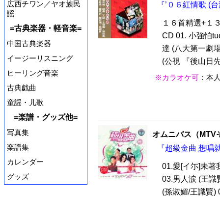
広西チワン／ヤオ族民
『’０６紅情歌 (台
謡
１６首精選+１３
=古典楽器・軽音楽=
CD 01. 小強怕
中国古典楽器
達 (八大第一劇場
イージーリスニング
(公視 『後山日先
ヒーリング音楽
※カラオケ可
：本
古典戯曲
童謡・儿歌
=楽譜・グッズ他=
写真集
オムニバス（MTV
楽譜集
『超級金曲 想唱就
カレンダー
01.愛[イ尓]未著
グッズ
03.男人涙 (王識賢
(孫淑媚/王識賢) 06