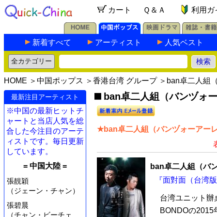
カート
Ｑ＆Ａ
利用ガ
新着すべて
アーティスト
人気ベスト
HOME
＞
中国ポップス
＞
香港台湾 グループ
＞ban卓二人組
ban卓二人組（バンヅォー
最新注目アーティスト
※中国の最新ヒットチ
ャートと当店人気を総
★ban卓二人組（バンヅォーアー
合した今注目のアーテ
ィストです。毎日更新
しています。
= 中国大陸 =
ban卓二人組（バ
『面對面（台湾版）
張靚穎
（ジェーン・チャン）
台湾ユニット辦
張碧晨
BONDOの20
（チャン・ビーチェ