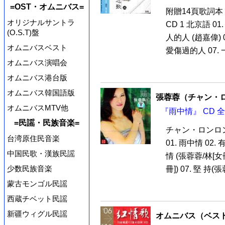
=OST・オムニバス=
附贈14頁歌詞本
オリジナルサントラ
CD 1 北京語 01
(O.S.T)盤
人的人 (趙嘉偉) 0
オムニバスベスト
愛傷過的人 07. 
オムニバス演唱会
オムニバス港台版
オムニバス韓国語版
張蓉蓉（チャン・
オムニバスMTV他
『雨中情』 CD 
=民謡・民族音楽=
チャン・ロンロ
台湾原住民音楽
01. 雨中情 02.
中国民歌・漢族民謡
情 (張蓉蓉/林[女
少数民族音楽
冊]) 07. 堅 持(
蒙古モンゴル民謡
西蔵チベット民謡
新疆ウィグル民謡
オムニバス（ベス