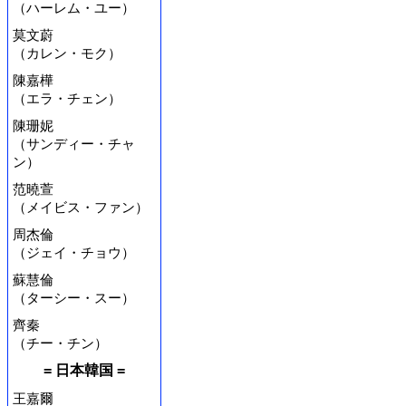
（ハーレム・ユー）
莫文蔚
（カレン・モク）
陳嘉樺
（エラ・チェン）
陳珊妮
（サンディー・チャ
ン）
范曉萱
（メイビス・ファン）
周杰倫
（ジェイ・チョウ）
蘇慧倫
（ターシー・スー）
齊秦
（チー・チン）
= 日本韓国 =
王嘉爾