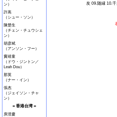
友 09.随縁 10.千
ン）
許嵩
（シュー・ソン）
陳楚生
（チェン・チュウシェ
ン）
胡彦斌
（アンソン・フー）
竇靖童
（ドウ・ジントン／
Leah Dou）
那英
（ナー・イン）
張杰
（ジェイソン・チャ
ン）
= 香港台湾 =
庾澄慶