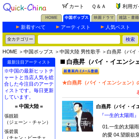
カート
Ｑ＆Ａ
利用ガ
新着すべて
アーティスト
人気ベスト
HOME
＞
中国ポップス
＞
中国大陸 男性歌手
＞白燕昇（バイ
白燕昇（バイ・イエンシェ
最新注目アーティスト
※中国の最新ヒットチ
ャートと当店人気を総
★白燕昇（バイ・イエンシェン）の
合した今注目のアーテ
ィストです。毎日更新
しています。
= 中国大陸 =
白燕昇（バイ・イ
『一生的太陽雨』 
張靚穎
（ジェーン・チャン）
01.一生的太陽雨 
張碧晨
的愛 04.望眼欲穿 
（チャン・ビーチェ