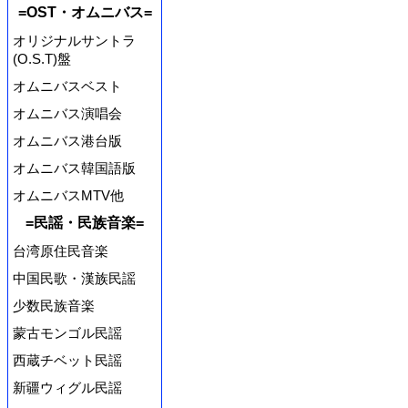
=OST・オムニバス=
オリジナルサントラ
(O.S.T)盤
オムニバスベスト
オムニバス演唱会
オムニバス港台版
オムニバス韓国語版
オムニバスMTV他
=民謡・民族音楽=
台湾原住民音楽
中国民歌・漢族民謡
少数民族音楽
蒙古モンゴル民謡
西蔵チベット民謡
新疆ウィグル民謡