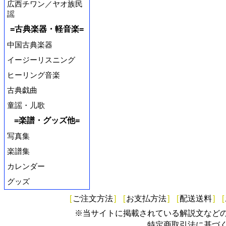
広西チワン／ヤオ族民
謡
=古典楽器・軽音楽=
中国古典楽器
イージーリスニング
ヒーリング音楽
古典戯曲
童謡・儿歌
=楽譜・グッズ他=
写真集
楽譜集
カレンダー
グッズ
[
ご注文方法
]
[
お支払方法
]
[
配送送料
]
[
※当サイトに掲載されている解説文など
特定商取引法に基づ