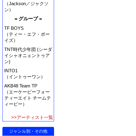
（Jackson／ジャクソ
ン）
= グループ =
TF BOYS
（ティー・エフ・ボー
イズ）
TNT時代少年団 (シーダ
イシャオニェントゥア
ン)
INTO1
（イントゥーワン）
AKB48 Team TP
（エーケービーフォー
ティーエイト チームテ
ィーピー）
>>アーティスト一覧
ジャンル別・その他