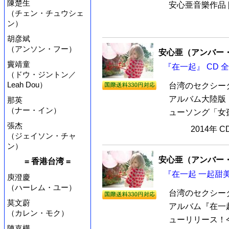
陳楚生
安心亜音樂作品 
（チェン・チュウシェ
ン）
胡彦斌
（アンソン・フー）
安心亜（アンバー
竇靖童
『在一起』 CD 
（ドウ・ジントン／
Leah Dou）
台湾のセクシー
アルバム大陸版『
那英
（ナー・イン）
ューソング「女孩
張杰
2014年 
（ジェイソン・チャ
ン）
安心亜（アンバー
= 香港台湾 =
『在一起 一起甜美
庾澄慶
（ハーレム・ユー）
台湾のセクシー
莫文蔚
アルバム『在一起
（カレン・モク）
ューリリース！今
陳嘉樺