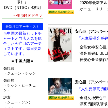
版）』
2020年最新ア
DVD（NTSC）4枚組
がニューリリース
>>出演映画ドラマ
最新注目アーティスト
安心亜（アンバー
※中国の最新ヒットチ
『人生要漂亮 時尚
ャートと当店人気を総
合した今注目のアーテ
全能女神安心亜
ィストです。毎日更新
漂亮 時尚BIB
しています。
神安心亜音樂作品
= 中国大陸 =
張靚穎
（ジェーン・チャン）
張碧晨
安心亜（アンバー
（チャン・ビーチェ
『人生要漂亮 預購
ン）
許嵩
全能女神安心亜
（シュー・ソン）
漂亮 預購吸睛