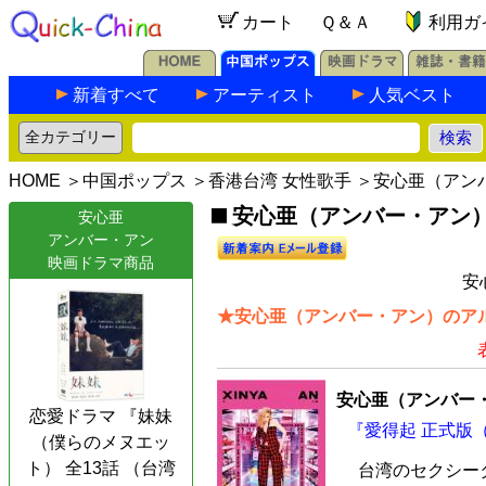
カート
Ｑ＆Ａ
利用ガ
新着すべて
アーティスト
人気ベスト
HOME
＞
中国ポップス
＞
香港台湾 女性歌手
＞安心亜（アン
安心亜（アンバー・アン）の
安心亜
アンバー・アン
映画ドラマ商品
安
★安心亜（アンバー・アン）のアル
安心亜（アンバー
恋愛ドラマ 『妹妹
『愛得起 正式版（
（僕らのメヌエッ
ト） 全13話 （台湾
台湾のセクシー