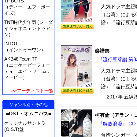
TF BOYS
人気ドラマ主題
（ティー・エフ・ボー
イズ）
（台湾）による
TNT時代少年団 (シーダ
譜）『流行豆芽譜
イシャオニェントゥア
ン)
INTO1
（イントゥーワン）
楽譜集
AKB48 Team TP
『流行豆芽譜 第8
（エーケービーフォー
人気ドラマ主題
ティーエイト チームテ
ィーピー）
（台湾）による
譜）『流行豆芽譜
>>アーティスト一覧
2017年 五線
ジャンル別・その他
=OST・オムニバス=
柯有倫（アラン・
オリジナルサントラ
『解放浪漫』 CD
(O.S.T)盤
台湾シンガー 