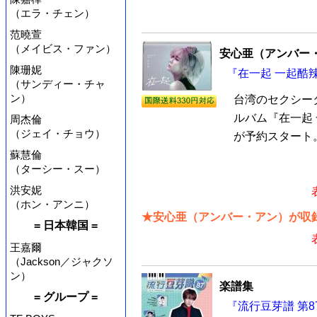
（エラ・チェン）
范曉萱
（メイビス・ファン）
安心亜（アンバー
陳珊妮
『在一起 一起酷辣
（サンディー・チャ
ン）
台湾のセクシータ
ルバム『在一起 
周杰倫
（ジェイ・チョウ）
が予約スタート。
蘇慧倫
（ターシー・スー）
洪安妮
（ホン・アンニ）
★安心亜（アンバー・アン）が収録
= 日本韓国 =
王嘉爾
（Jackson／ジャクソ
ン）
楽譜集
= グループ =
『流行豆芽譜 第8