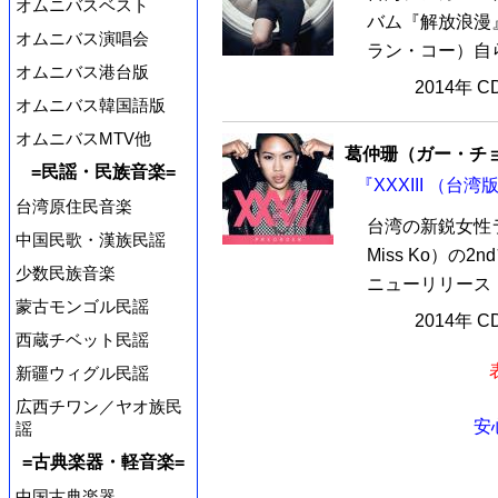
オムニバスベスト
バム『解放浪漫』
オムニバス演唱会
ラン・コー）自ら
オムニバス港台版
2014年 
オムニバス韓国語版
オムニバスMTV他
葛仲珊（ガー・チョン
=民謡・民族音楽=
『XXXIII （台湾
台湾原住民音楽
台湾の新鋭女性
中国民歌・漢族民謡
Miss Ko）の2
少数民族音楽
ニューリリース！葛
蒙古モンゴル民謡
2014年 
西蔵チベット民謡
新疆ウィグル民謡
広西チワン／ヤオ族民
安
謡
=古典楽器・軽音楽=
中国古典楽器