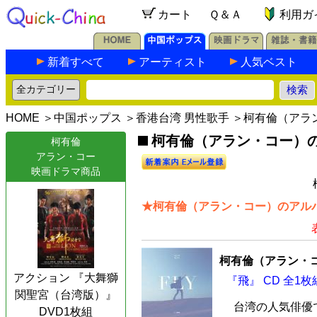
カート
Ｑ＆Ａ
利用ガ
新着すべて
アーティスト
人気ベスト
HOME
＞
中国ポップス
＞
香港台湾 男性歌手
＞柯有倫（アラ
柯有倫（アラン・コー）の最
柯有倫
アラン・コー
映画ドラマ商品
★柯有倫（アラン・コー）のアルバ
柯有倫（アラン・
アクション 『大舞獅
『飛』 CD 全1枚
関聖宮（台湾版）』
台湾の人気俳優
DVD1枚組