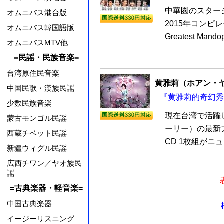
中華圏のスター
オムニバス港台版
2015年コンピ
オムニバス韓国語版
Greatest Ma
オムニバスMTV他
=民謡・民族音楽=
台湾原住民音楽
黄雅莉（ホアン・
中国民歌・漢族民謡
『黄雅莉的奇幻秀 
少数民族音楽
現在台湾で活躍
蒙古モンゴル民謡
ーリー）の最新
西蔵チベット民謡
CD 1枚組がニ
新疆ウィグル民謡
広西チワン／ヤオ族民
謡
=古典楽器・軽音楽=
中国古典楽器
イージーリスニング