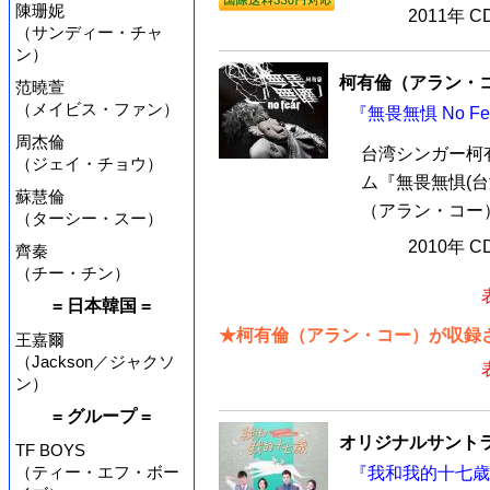
陳珊妮
2011年 
（サンディー・チャ
ン）
柯有倫（アラン・
范曉萱
（メイビス・ファン）
『無畏無惧 No F
周杰倫
台湾シンガー柯
（ジェイ・チョウ）
ム『無畏無惧(台
蘇慧倫
（アラン・コー）
（ターシー・スー）
2010年 
齊秦
（チー・チン）
= 日本韓国 =
★柯有倫（アラン・コー）が収録さ
王嘉爾
（Jackson／ジャクソ
ン）
= グループ =
オリジナルサントラ
TF BOYS
（ティー・エフ・ボー
『我和我的十七歳-