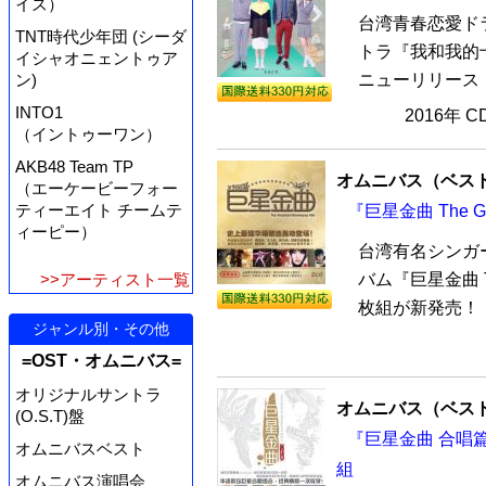
イズ）
台湾青春恋愛ド
TNT時代少年団 (シーダ
トラ『我和我的十
イシャオニェントゥア
ニューリリース！
ン)
INTO1
2016年 
（イントゥーワン）
AKB48 Team TP
オムニバス（ベス
（エーケービーフォー
ティーエイト チームテ
『巨星金曲 The Gre
ィーピー）
台湾有名シンガ
バム『巨星金曲 The
>>アーティスト一覧
枚組が新発売！「
ジャンル別・その他
=OST・オムニバス=
オリジナルサントラ
オムニバス（ベス
(O.S.T)盤
『巨星金曲 合唱篇 The
オムニバスベスト
組
オムニバス演唱会