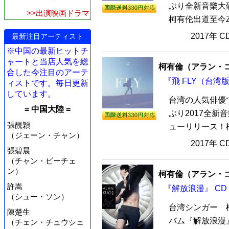
ぶり全新音樂大碟
>>出演映画ドラマ
柯有伦出道至今Z
2017年 
最新注目アーティスト
※中国の最新ヒットチ
ャートと当店人気を総
柯有倫（アラン・
合した今注目のアーテ
『飛 FLY（台湾版
ィストです。毎日更新
しています。
台湾の人気俳優
= 中国大陸 =
ぶり2017全新
張靚穎
ューリリース！柯
（ジェーン・チャン）
2017年 
張碧晨
（チャン・ビーチェ
ン）
柯有倫（アラン・
許嵩
『解放浪漫』 CD
（シュー・ソン）
台湾シンガー 
陳楚生
バム『解放浪漫』
（チェン・チュウシェ