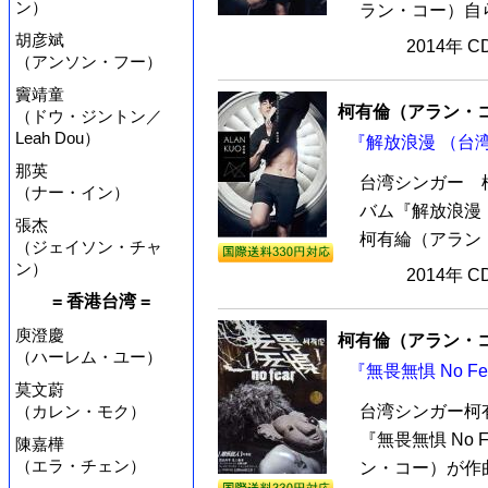
ン）
ラン・コー）自ら
胡彦斌
2014年 
（アンソン・フー）
竇靖童
柯有倫（アラン・
（ドウ・ジントン／
Leah Dou）
『解放浪漫 （台湾
那英
台湾シンガー 
（ナー・イン）
バム『解放浪漫 
張杰
柯有綸（アラン・
（ジェイソン・チャ
ン）
2014年 
= 香港台湾 =
庾澄慶
柯有倫（アラン・
（ハーレム・ユー）
『無畏無惧 No Fe
莫文蔚
（カレン・モク）
台湾シンガー柯
『無畏無惧 No 
陳嘉樺
（エラ・チェン）
ン・コー）が作曲