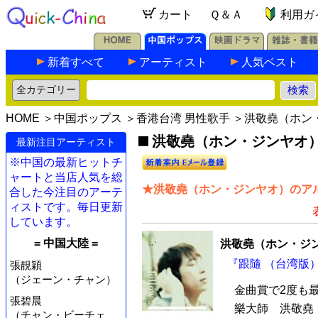
カート
Ｑ＆Ａ
利用ガ
新着すべて
アーティスト
人気ベスト
HOME
＞
中国ポップス
＞
香港台湾 男性歌手
＞洪敬堯（ホン
洪敬堯（ホン・ジンヤオ）の
最新注目アーティスト
※中国の最新ヒットチ
ャートと当店人気を総
★洪敬堯（ホン・ジンヤオ）のアル
合した今注目のアーテ
ィストです。毎日更新
しています。
= 中国大陸 =
洪敬堯（ホン・ジ
『跟隨 （台湾版）
張靚穎
（ジェーン・チャン）
金曲賞で2度も
張碧晨
樂大師 洪敬堯
（チャン・ビーチェ