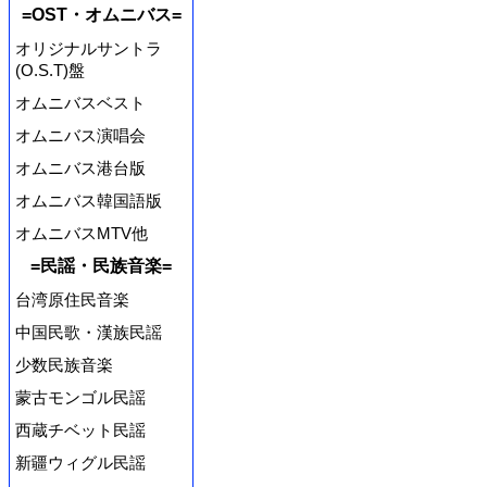
=OST・オムニバス=
オリジナルサントラ
(O.S.T)盤
オムニバスベスト
オムニバス演唱会
オムニバス港台版
オムニバス韓国語版
オムニバスMTV他
=民謡・民族音楽=
台湾原住民音楽
中国民歌・漢族民謡
少数民族音楽
蒙古モンゴル民謡
西蔵チベット民謡
新疆ウィグル民謡