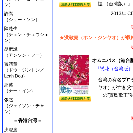
隨 （台湾版）』
ン）
許嵩
2013年 
（シュー・ソン）
陳楚生
（チェン・チュウシェ
★洪敬堯（ホン・ジンヤオ）が収録
ン）
胡彦斌
（アンソン・フー）
オムニバス（港台
竇靖童
『戀花（台湾版）』
（ドウ・ジントン／
Leah Dou）
台湾の有名プロ
那英
ヤオ）が亡き父
（ナー・イン）
ーの”寶島歌王”洪
張杰
（ジェイソン・チャ
ン）
= 香港台湾 =
庾澄慶