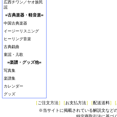
広西チワン／ヤオ族民
謡
=古典楽器・軽音楽=
中国古典楽器
イージーリスニング
ヒーリング音楽
古典戯曲
童謡・儿歌
=楽譜・グッズ他=
写真集
楽譜集
カレンダー
グッズ
[
ご注文方法
]
[
お支払方法
]
[
配送送料
]
[
※当サイトに掲載されている解説文など
特定商取引法に基づ