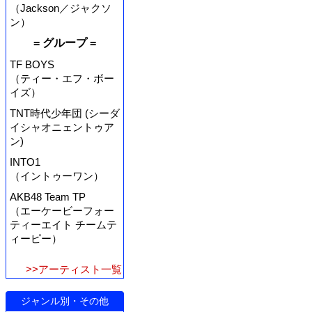
（Jackson／ジャクソ
ン）
= グループ =
TF BOYS
（ティー・エフ・ボー
イズ）
TNT時代少年団 (シーダ
イシャオニェントゥア
ン)
INTO1
（イントゥーワン）
AKB48 Team TP
（エーケービーフォー
ティーエイト チームテ
ィーピー）
>>アーティスト一覧
ジャンル別・その他