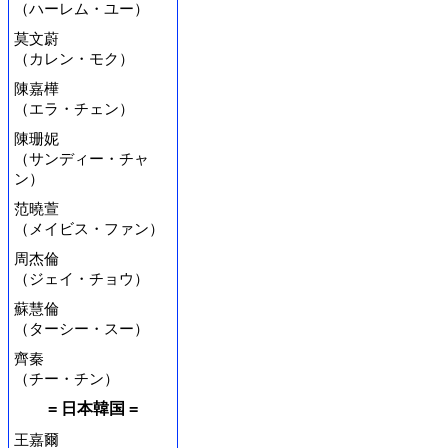
（ハーレム・ユー）
莫文蔚
（カレン・モク）
陳嘉樺
（エラ・チェン）
陳珊妮
（サンディー・チャ
ン）
范曉萱
（メイビス・ファン）
周杰倫
（ジェイ・チョウ）
蘇慧倫
（ターシー・スー）
齊秦
（チー・チン）
= 日本韓国 =
王嘉爾