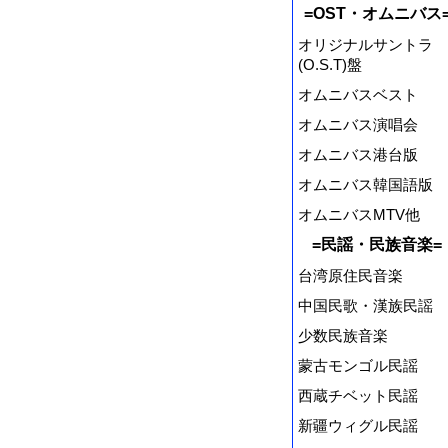
=OST・オムニバス
オリジナルサントラ
(O.S.T)盤
オムニバスベスト
オムニバス演唱会
オムニバス港台版
オムニバス韓国語版
オムニバスMTV他
=民謡・民族音楽=
台湾原住民音楽
中国民歌・漢族民謡
少数民族音楽
蒙古モンゴル民謡
西蔵チベット民謡
新疆ウィグル民謡