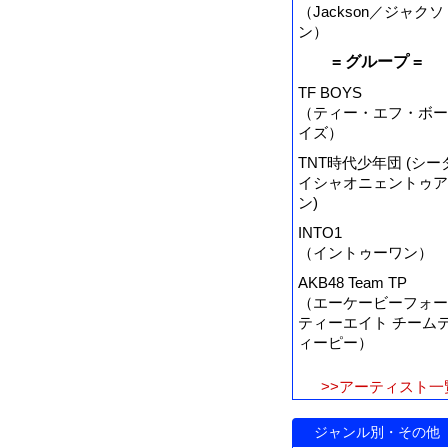
（Jackson／ジャクソ
ン）
= グループ =
TF BOYS
（ティー・エフ・ボー
イズ）
TNT時代少年団 (シー
イシャオニェントゥア
ン)
INTO1
（イントゥーワン）
AKB48 Team TP
（エーケービーフォー
ティーエイト チーム
ィーピー）
>>アーティスト一
ジャンル別・その他