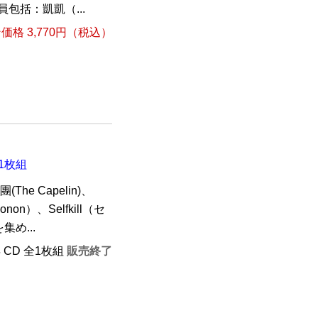
員包括：凱凱（...
格 3,770円（税込）
全1枚組
e Capelin)、
non）、Selfkill（セ
め...
年 CD 全1枚組
販売終了