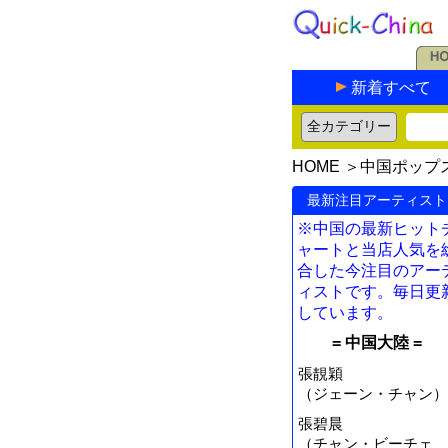
新着すべて
HOME
＞
中国ポップ
最新注目アーティスト
※中国の最新ヒット
ャートと当店人気を
合した今注目のアー
ィストです。毎日更
しています。
= 中国大陸 =
張靚穎
（ジェーン・チャン）
張碧晨
（チャン・ビーチェ