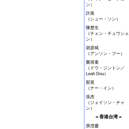
ン）
許嵩
（シュー・ソン）
陳楚生
（チェン・チュウシェ
ン）
胡彦斌
（アンソン・フー）
竇靖童
（ドウ・ジントン／
Leah Dou）
那英
（ナー・イン）
張杰
（ジェイソン・チャ
ン）
= 香港台湾 =
庾澄慶