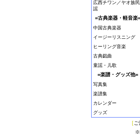
広西チワン／ヤオ族民
謡
=古典楽器・軽音楽
中国古典楽器
イージーリスニング
ヒーリング音楽
古典戯曲
童謡・儿歌
=楽譜・グッズ他=
写真集
楽譜集
カレンダー
グッズ
[
ご
※