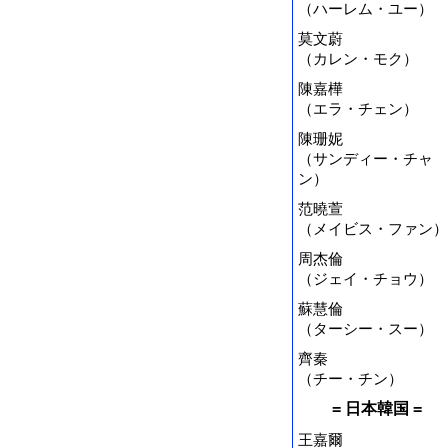
（ハーレム・ユー）
莫文蔚
（カレン・モク）
陳嘉樺
（エラ・チェン）
陳珊妮
（サンディー・チャ
ン）
范曉萱
（メイビス・ファン）
周杰倫
（ジェイ・チョウ）
蘇慧倫
（ターシー・スー）
齊秦
（チー・チン）
= 日本韓国 =
王嘉爾