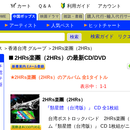
カート
Ｑ＆Ａ
利用ガイド
アカウント
アーティスト
人気ベスト
ヒットチャート
検索ガイド
リク
ス
＞
香港台湾 グループ
＞2HRs楽團（2HRs）
2HRs楽團（2HRs）の最新CD/DVD
チ
総
★2HRs楽團（2HRs）のアルバム 全1タイトル
テ
新
表示中： 1-1
2HRs楽團（2HRs）
『類星體 （台湾版）』 CD 全1枚組
台湾ポストロックバンド 2HRs楽團（2
ム『類星體（台湾版）』 CD 1枚組が