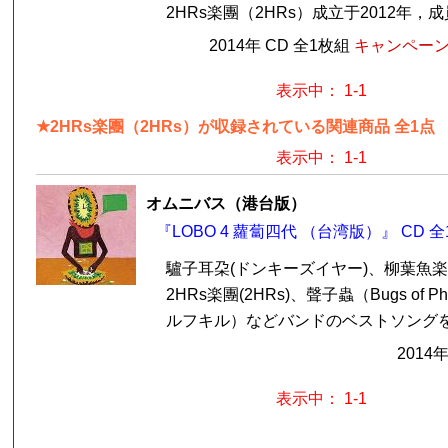
2HRs楽團（2HRs）成立于2012年，成
2014年 CD 全1枚組
キャンペーン価
表示中： 1-1
★2HRs楽團（2HRs）が収録されている関連商品 全1点
表示中： 1-1
オムニバス（港台版）
『LOBO 4 蘿蔔四代 （台湾版）』 CD 
驢子耳朶(ドンキーズイヤー)、柳葉魚楽團(Th
2HRs楽團(2HRs)、聲子蟲（Bugs of Pho
ルフキル）などバンドのベストソングを集
2014
表示中： 1-1