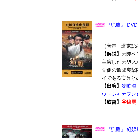
『猟鷹』 DVD
（音声：北京語
【解説】
大陸ベ
主演した大型ス
党側の猟鷹突撃
イである実兄との
【出演】
沈暁海
ウ・シャオフン
【監督】
谷錦雲
『猟鷹』 経済