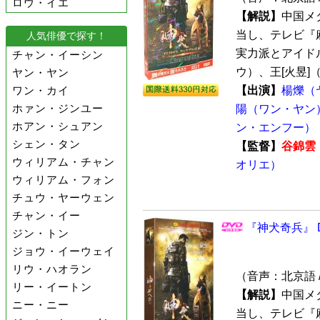
ロウ・イエ
【解説】
中国メ
当し、テレビ『
人気俳優で探す！
実力派とアイド
チャン・イーシン
ウ）、王[火昱]（
ヤン・ヤン
ワン・カイ
【出演】
楊爍（
ホァン・ジンユー
陽（ワン・ヤン
ホアン・シュアン
ン・エンフー）
シェン・タン
【監督】
谷錦雲
ウィリアム・チャン
オリエ）
ウィリアム・フォン
チュウ・ヤーウェン
チャン・イー
『神犬奇兵』 D
ジン・トン
ジョウ・イーウェイ
リウ・ハオラン
（音声：北京語 
リー・イートン
【解説】
中国メ
ニー・ニー
当し、テレビ『