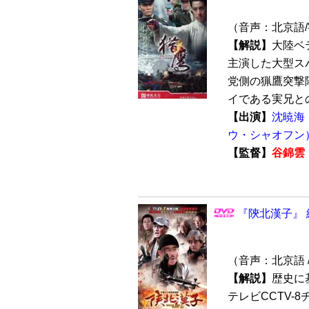
（音声：北京語
【解説】
大陸ベ
主演した大型ス
党側の猟鷹突撃
イである実兄との
【出演】
沈暁海
ウ・シャオフン
【監督】
谷錦雲
『陝北漢子』 
（音声：北京語 
【解説】
歴史に
テレビCCTV-8