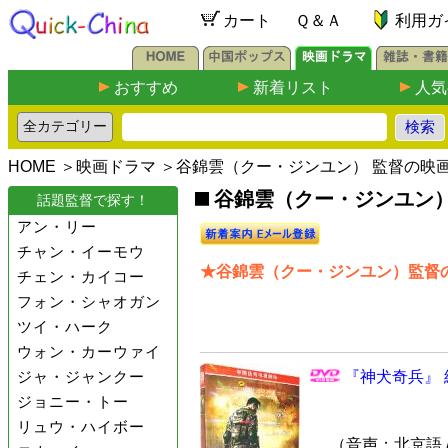
カート
Ｑ＆Ａ
利用ガ
おすすめ
新着リスト
人気
HOME
＞
映画ドラマ
＞谷錦雲（クー・ジンユン） 監督の映
谷錦雲（クー・ジンユン）監
話題監督で探す！
アン・リー
チャン・イーモウ
★谷錦雲（クー・ジンユン）監督の
チェン・カイコー
フォン・シャオガン
ツイ・ハーク
ウォン・カーウァイ
ジャ・ジャンクー
『神犬奇兵』 
ジョニー・トー
リュウ・ハイボー
（音声：北京語 