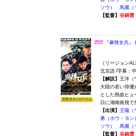
ソウ）
馬麗（
【監督】
谷錦雲
『麻辣女兵』 
（リージョンALL /
北京語 /字幕：
【解説】
王洋（
大陸の若い俳優
とした熱血ヒュー
日に湖南衛視で放
【出演】
王陽（
勇（ホウ・ヨン
ソウ）
馬麗（
【監督】
谷錦雲