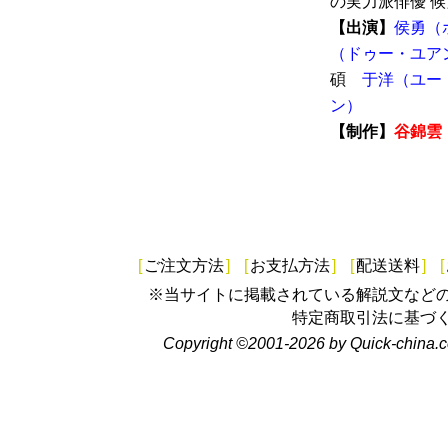
の実力派俳優 候
【出演】
侯勇（
（ドゥー・ユア
碩
于洋（ユー
ン）
【制作】
谷錦雲
[
ご注文方法
]
[
お支払方法
]
[
配送送料
]
[
※当サイトに掲載されている解説文など
特定商取引法に基づ
Copyright ©2001-2026 by Quick-china.c