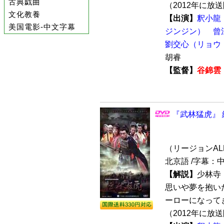
古典戯曲
（2012年に放送
文化教養
【出演】
釈小龍
美国電影-中文字幕
ジンジン）
曾
劉交心（リョウ
胡睿
【監督】
谷錦雲
『武林猛虎』 
（リージョンALL /
北京語 /字幕：
【解説】
少林寺
思いや夢を抱い
ーローになって
（2012年に放送