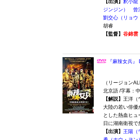
【出演】
釈小龍
ジンジン）
曾
劉交心（リョウ
胡睿
【監督】
谷錦雲
『麻辣女兵』 D
（リージョンALL /
北京語 /字幕：
【解説】
王洋（
大陸の若い俳優
とした熱血ヒュー
日に湖南衛視で放
【出演】
王陽（
勇（ホウ・ヨン