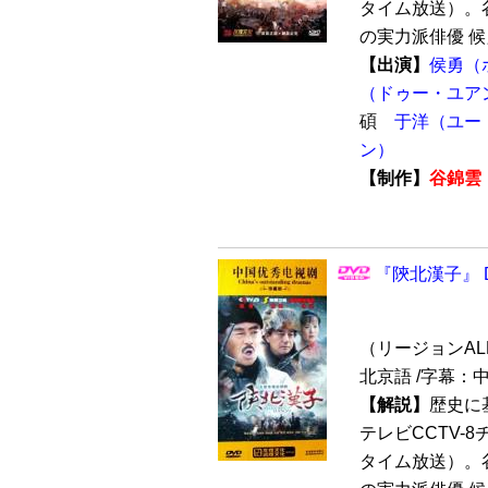
タイム放送）。
の実力派俳優 候
【出演】
侯勇（
（ドゥー・ユア
碩
于洋（ユー
ン）
【制作】
谷錦雲
『陝北漢子』 D
（リージョンALL /
北京語 /字幕：
【解説】
歴史に
テレビCCTV-8
タイム放送）。