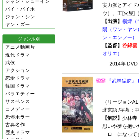
ジャン・シューイン
実力派とアイド
バイ・バイホ
ウ）、王[火昱]（
ジャン・シン
【出演】
楊爍（
ヤン・ズー
陽（ワン・ヤン
ン・エンフー）
ジャンル別
【監督】
谷錦雲
アニメ動画片
オリエ）
現代ドラマ
武侠
2014年 DV
アクション
恋愛ドラマ
『武林猛虎』 D
韓国ドラマ
バラエティー
サスペンス
（リージョンALL /
コメディー
北京語 /字幕：
恐怖ホラー
【解説】
少林寺
古典名作
思いや夢を抱い
歴史ドラマ
ーローになって