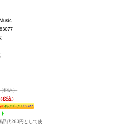
Music
83077
枚
式
円 （税込）
円（税込）
ント
品代283円として使