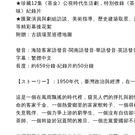
★珍藏12集《茶金》公視時代生活劇，特別收錄《茶
味》紀錄片
★匯聚演員與劇組訪談、美術指導、歷史建築取景、
等精彩幕後花絮
附贈：古蹟場景巡禮地圖
發音：海陸客家語發音‧閩南語發音‧華語發音‧英語發
字幕：繁體中文
長度：約659分鐘‧紀錄片約50分鐘
【ストーリー】：1950年代，臺灣政治與經濟，在
這是一個在風雨飄搖的時代裡，窺見人們的掙扎與韌
命的客家千金、一個熱愛鄉里的富家螟蛉子、一個尋
失意戰俘、一個力爭上游的窮學生、一個沒有自信卻
茶師、一個斡旋於冠蓋間的雅旦、一個忠黨愛國卻不