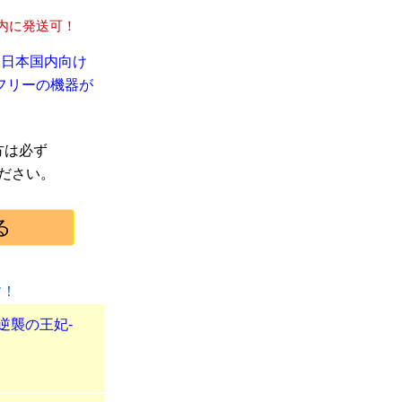
内に発送可！
。日本国内向け
フリーの機器が
方は必ず
ださい。
す！
逆襲の王妃-