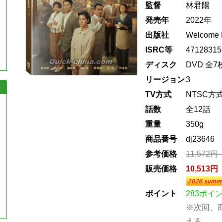
監督
林君陽
発売年
2022年
出版社
Welcome 
ISRC等
47128315
ディスク
DVD 全7
リージョン
3
TV方式
NTSC方
話数
全12話
重量
350g
商品番号
dj23646
参考価格
11,572
販売価格
10,513
ポイント
283ポイ
※次回、商
える。