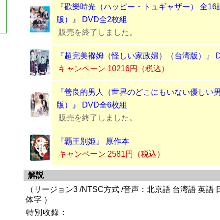
『歡樂時光（ハッピー・トュギャザー） 全16
版）』 DVD全2枚組
販売を終了しました。
『超完美褓姆（怪しい家政婦）（台湾版）』 D
キャンペーン 10216円（税込）
『善良的男人（世界のどこにもいない優しい
版）』 DVD全6枚組
販売を終了しました。
『覇王別姫』 原作本
キャンペーン 2581円（税込）
解説
（リージョン3 /NTSC方式 /音声：北京語 台湾語 英語
体字 ）
特別收錄：