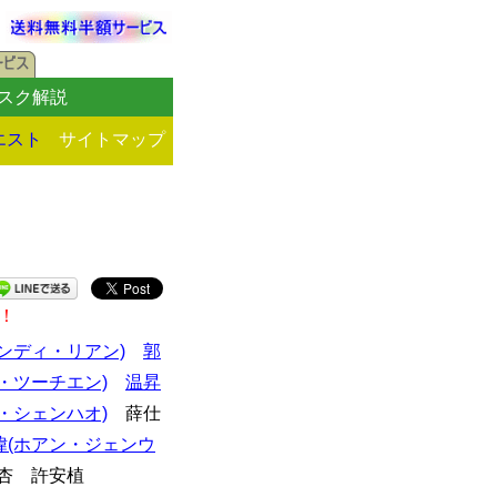
スク解説
エスト
サイトマップ
！
ンディ・リアン)
郭
・ツーチエン)
温昇
・シェンハオ)
薛仕
瑋(ホアン・ジェンウ
杏 許安植