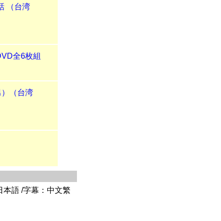
話 （台湾
VD全6枚組
男）（台湾
 日本語 /字幕：中文繁