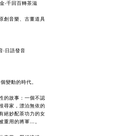
金‧千回百轉茶滋
原創音樂、古董道具
音‧日語發音
一個變動的時代。
性的故事：一個不認
根尋家，漂泊無依的
有絕妙配茶功力的女
被重用的將軍…。