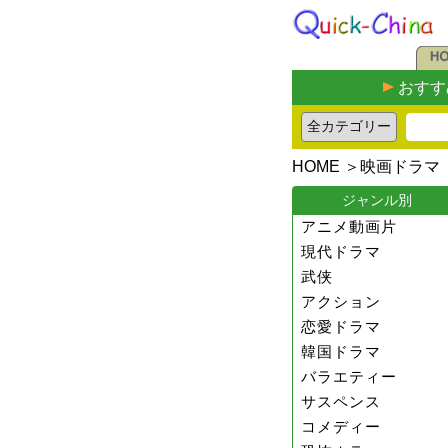
おすす
HOME
＞
映画ドラマ
ジャンル別
アニメ動画片
現代ドラマ
武侠
アクション
恋愛ドラマ
韓国ドラマ
バラエティー
サスペンス
コメディー