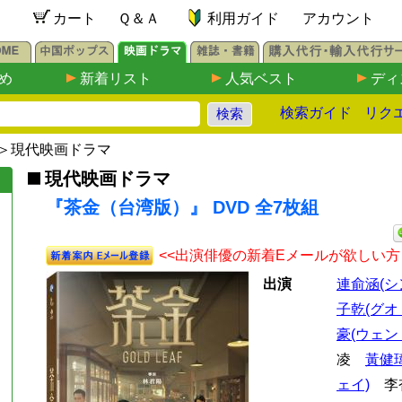
カート
Ｑ＆Ａ
利用ガイド
アカウント
め
新着リスト
人気ベスト
ディ
検索ガイド
リク
＞
現代映画ドラマ
現代映画ドラマ
『茶金（台湾版）』 DVD 全7枚組
<<出演俳優の新着Eメールが欲しい方
出演
連俞涵(シ
子乾(グオ
豪(ウェン
凌
黃健
ェイ)
李