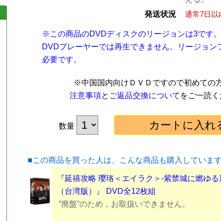
発送状況
通常7日以
※この商品のDVDディスクのリージョンは3です
DVDプレーヤーでは再生できません。リージョン
必要です。
※中国国内向けＤＶＤですので初めての
注意事項
と
ご返品交換について
をご一読く
数量
■この商品を買った人は、こんな商品も購入していま
『延禧攻略 璎珞＜エイラク＞-紫禁城に燃ゆる
（台湾版）』 DVD全12枚組
”廃盤”のため，お取扱いできません。